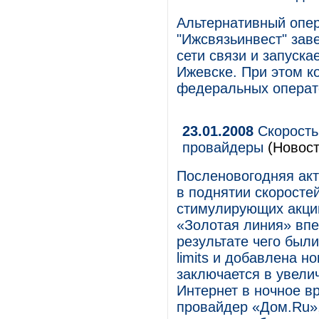
Альтернативный опер
"Ижсвязьинвест" зав
сети связи и запуска
Ижевске. При этом к
федеральных операто
23.01.2008
Скорость
провайдеры
(Новост
Посленовогодняя акт
в поднятии скоросте
стимулирующих акций
«Золотая линия» впе
результате чего был
limits и добавлена н
заключается в увели
Интернет в ночное в
провайдер «Дом.Ru»