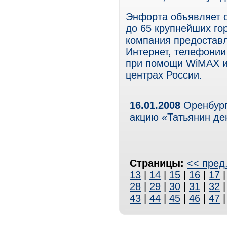
Энфорта объявляет о
до 65 крупнейших гор
компания предоставл
Интернет, телефонии
при помощи WiMAX и 
центрах России.
16.01.2008
Оренбург
акцию «Татьянин де
Страницы:
<< пред
13
|
14
|
15
|
16
|
17
28
|
29
|
30
|
31
|
32
43
|
44
|
45
|
46
|
47