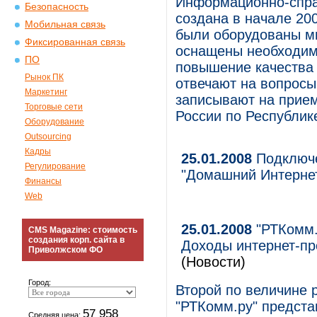
Информационно-спра
Безопасность
создана в начале 20
Мобильная связь
были оборудованы м
Фиксированная связь
оснащены необходимо
ПО
повышение качества 
Рынок ПК
отвечают на вопросы
Маркетинг
записывают на прие
Торговые сети
России по Республик
Оборудование
Outsourcing
Кадры
25.01.2008
Подключе
Регулирование
"Домашний Интернет"
Финансы
Web
25.01.2008
"РТКомм.
CMS Magazine: стоимость
создания корп. сайта в
Доходы интернет-пр
Приволжском ФО
(Новости)
Город:
Второй по величине 
"РТКомм.ру" предста
57 958
Средняя цена: