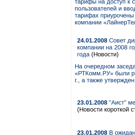
тарифы на доступ к 
пользователей и вво
тарифах приурочены 
компании «ЛайнерТе
24.01.2008
Совет ди
компании на 2008 г
года
(Новости)
На очередном засед
«РТКомм.РУ» были р
г., а также утвержде
23.01.2008
"Аист" м
(Новости короткой с
23.01.2008
В ожидан