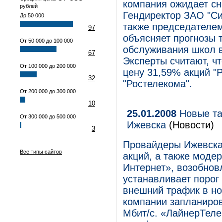
компания ожидает сн
рублей
Гендиректор ЗАО "С
До 50 000
также председателем
97
объясняет прогнозы
От 50 000 до 100 000
обслуживания школ в
67
Эксперты считают, чт
От 100 000 до 200 000
цену 31,59% акций "Р
32
"Ростелекома".
От 200 000 до 300 000
10
25.01.2008
Новые та
От 300 000 до 500 000
Ижевска
(Новости)
3
Провайдеры Ижевска
Все типы сайтов
акций, а также моде
Интернет», возобнов
устанавливает порог
внешний трафик в но
компании запланиро
Мбит/с. «ЛайнерТеле