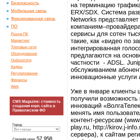
Безопасность
на терминацию трафика
Мобильная связь
ERX/SDX. Система разв
Networks представляет
Фиксированная связь
компаниям–провайдерам
ПО
сервисы для сотен тыся
Рынок ПК
такие, как «видео по з
Маркетинг
интегрированная голосо
Торговые сети
Оборудование
предлагаются на основ
Outsourcing
частности - ADSL. Juni
Кадры
обслуживанием абонен
Регулирование
инновационные услуги 
Финансы
Web
Уже в январе клиенты ш
получили возможность
CMS Magazine: стоимость
инноваций «ВолгаТелек
создания корп. сайта в
Приволжском ФО
менять имя пользовате
контент-ресурсам (www.kiro
Город:
play.ru, http://kirov.j-i
сервера), к сайтам рег
57 958
Средняя цена: