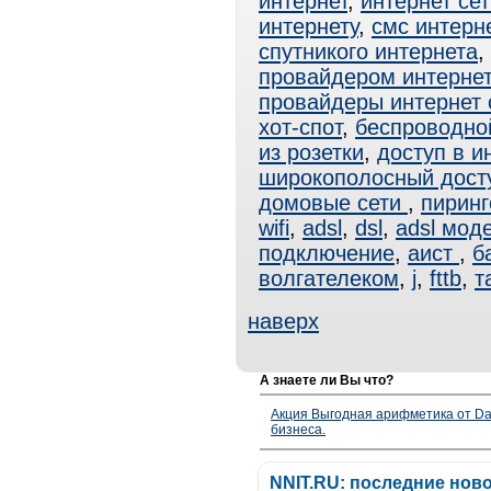
интернет
,
интернет сет
интернету
,
смс интерн
спутникого интернета
,
провайдером интерне
провайдеры интернет
хот-спот
,
беспроводно
из розетки
,
доступ в и
широкополосный дост
домовые сети
,
пиринг
wifi
,
adsl
,
dsl
,
adsl мод
подключение
,
аист
,
б
волгателеком
,
j
,
fttb
,
т
наверх
А знаете ли Вы что?
Акция Выгодная арифметика от Da
бизнеса.
NNIT.RU: последние нов