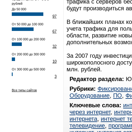
трафика с серверов бес
рублей
будут производиться а
До 50 000
97
В ближайших планах ко
От 50 000 до 100 000
учета трафика для пол
67
области, развитие нов
От 100 000 до 200 000
дополнительных возмож
32
От 200 000 до 300 000
За 2007 году инвестици
10
широкополосного досту
млн. рублей.
От 300 000 до 500 000
3
Редактор раздела:
Юр
Рубрики:
Фиксированн
Все типы сайтов
Оборудование
,
ПО
,
Ф
Ключевые слова:
ин
через интернет
,
интерн
интернета
,
интернет т
телевидение
,
програм