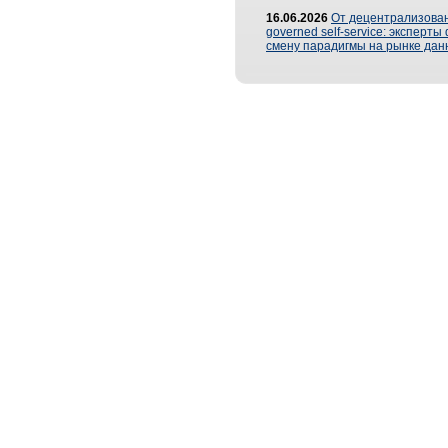
16.06.2026
От децентрализован
governed self-service: эксперт
смену парадигмы на рынке дан