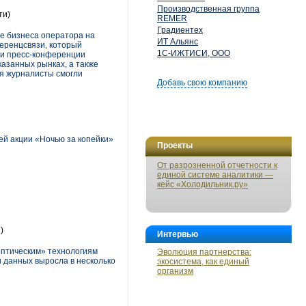
Производственная группа
ти)
REMER
Градиентех
ие бизнеса оператора на
ИТ Альянс
ференцсвязи, который
1С-ИЖТИСИ, ООО
ти пресс-конференции
азанных рынках, а также
ия журналисты смогли
Добавь свою компанию
ей акции «Ночью за копейки»
Проекты
От разрозненной отчетности к
единой системе аналитики —
кейс «Холодильник.ру»
)
Интервью
оптическим» технологиям
Эволюция партнерства:
 данных выросла в несколько
экосистема, как единый
организм