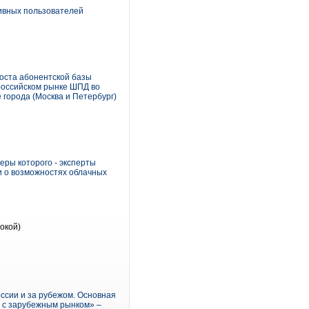
тивных пользователей
роста абонентской базы
 российском рынке ШПД во
 города (Москва и Петербург)
еры которого - эксперты
и о возможностях облачных
окой)
оссии и за рубежом. Основная
е с зарубежным рынком» –