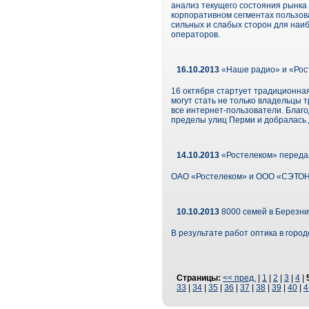
анализ текущего состояния рынка
корпоративном сегментах пользов
сильных и слабых сторон для наиб
операторов.
16.10.2013
«Наше радио» и «Рос
16 октября стартует традиционная
могут стать не только владельцы 
все интернет-пользователи. Благ
пределы улиц Перми и добралась 
14.10.2013
«Ростелеком» перед
ОАО «Ростелеком» и ООО «СЭТОНЛ
10.10.2013
8000 семей в Березни
В результате работ оптика в горо
Страницы:
<< пред.
|
1
|
2
|
3
|
4
|
33
|
34
|
35
|
36
|
37
|
38
|
39
|
40
|
4