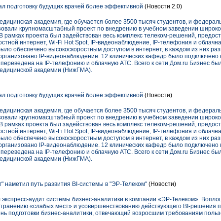
ал подготовку будущих врачей более эффективной
(Новости 2.0)
едицинская академия, где обучается более 3500 тысяч студентов, и федера
зовали крупномасштабный проект по внедрению в учебном заведении широко
В рамках проекта был задействован весь комплекс телеком-решений, предо
стной интернет, Wi-Fi Hot Spot, IP-видеонаблюдение, IP-телефония и облачна
ыло обеспечено высокоскоростным доступом в интернет, в каждом из них раз
организовано IP-видеонаблюдение. 12 клинических кафедр было подключено 
 переведена на IP-телефонию и облачную АТС. Всего к сети Дом.ru Бизнес б
едицинской академии (НижГМА).
ал подготовку будущих врачей более эффективной
(Новости)
едицинская академия, где обучается более 3500 тысяч студентов, и федера
зовали крупномасштабный проект по внедрению в учебном заведении широко
В рамках проекта был задействован весь комплекс телеком-решений, предо
стной интернет, Wi-Fi Hot Spot, IP-видеонаблюдение, IP-телефония и облачна
ыло обеспечено высокоскоростным доступом в интернет, в каждом из них раз
организовано IP-видеонаблюдение. 12 клинических кафедр было подключено 
 переведена на IP-телефонию и облачную АТС. Всего к сети Дом.ru Бизнес б
едицинской академии (НижГМА).
" наметил путь развития BI-системы в "ЭР-Телеком"
(Новости)
 экспресс-аудит системы бизнес-аналитики в компании «ЭР-Телеком». Вопло
странению «слабых мест» и усовершенствованию действующего BI-решения 
ень подготовки бизнес-аналитики, отвечающий возросшим требованиям польз