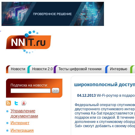
Новости
Новости 2.0
Тесты цифровой техники
Интервью
широкополосный доступ
Подписка на новости:
04.12.2013
Wi-Fi-роутер в подар
Федеральный оператор спутниковой
двустороннего спутникового интер
Управление
спутника Ka-Sat предоставляется 
документами
подарок или со скидкой. В течени
дополнение к спутниковому обору
Интернет
Sat» смогут добавить к своему об
Интеграция