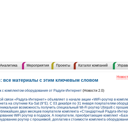
Аналитика
Мероприятия
Проекты
Каталог компаний
Управ
Новост
: все материалы с этим ключевым словом
ок с комплектом оборудования от Радуги-Интернет
(Новости 2.0)
 связи «Радуга-Интернет» объявляет о начале акции «WiFi-роутер в компле
нета на спутнике Ka-Sat (9°E). С 03 декабря по 31 января покупателям обор
уникальная возможность получить специальный Wi-Fi роутер Ubiquiti с проши
е ближайших двух месяцев покупатели комплекта «Стандартный Радуга-Интерн
дованию WiFi роутер в подарок. А покупатели, приобретающие комплект «Баз
орудованию роутер с прошивкой, доплатив к стоимости комплекта оборудования