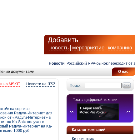
Добавить
новость
мероприятие
компанию
Новости:
Российский RPA-рынок переходит от автомат
ление документами
О нас
и на MSKIT
Новости на ITSZ
Поиск:
Тесты цифровой техники
кте!» на сервисе
удования Радуга-Интернет для
вкой от «Радуги-Интернет» в
ет на Ka-Sat» получат в
овый Радуга-Интернет на Ka-
Каталог компаний
 всего 1000 руб.
Кит-системс