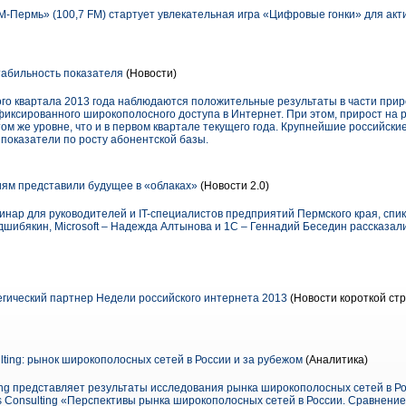
М-Пермь» (100,7 FM) стартует увлекательная игра «Цифровые гонки» для ак
абильность показателя
(Новости)
ого квартала 2013 года наблюдаются положительные результаты в части при
фиксированного широкополосного доступа в Интернет. При этом, прирост на
ом же уровне, что и в первом квартале текущего года. Крупнейшие российские
показатели по росту абонентской базы.
ям представили будущее в «облаках»
(Новости 2.0)
инар для руководителей и IT-специалистов предприятий Пермского края, спик
шибякин, Microsoft – Надежда Алтынова и 1С – Геннадий Беседин рассказал
егический партнер Недели российского интернета 2013
(Новости короткой стр
ulting: рынок широкополосных сетей в России и за рубежом
(Аналитика)
ting представляет результаты исследования рынка широкополосных сетей в Р
rs Consulting «Перспективы рынка широкополосных сетей в России. Сравнени