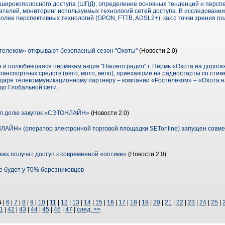
 широкополосного доступа (ШПД), определение основных тенденций и перспе
ателей, мониторинг используемых технологий сетей доступа. В исследовани
олее перспективных технологий (GPON, FTTB, ADSL2+), как с точки зрения по
телеком» открывают безопасный сезон "Охоты"
(Новости 2.0)
 и полюбившаяся пермякам акция "Нашего радио" г. Пермь «Охота на дорогах
транспортных средств (авто, мото, вело), приехавшие на радиостарты со сти
одаря телекоммуникационному партнеру – компании «Ростелеком» – «Охота н
до Глобальной сети.
ал долю закупок «СЭТОНЛАЙН»
(Новости 2.0)
АЙН» (оператор электронной торговой площадки SETonline) запущен совме
ках получат доступ к современной «оптике»
(Новости 2.0)
де будет у 70% березниковцев
5
|
6
|
7
|
8
|
9
|
10
|
11
|
12
|
13
|
14
|
15
|
16
|
17
|
18
|
19
|
20
|
21
|
22
|
23
|
24
|
25
|
1
|
42
|
43
|
44
|
45
|
46
|
47
|
след. >>