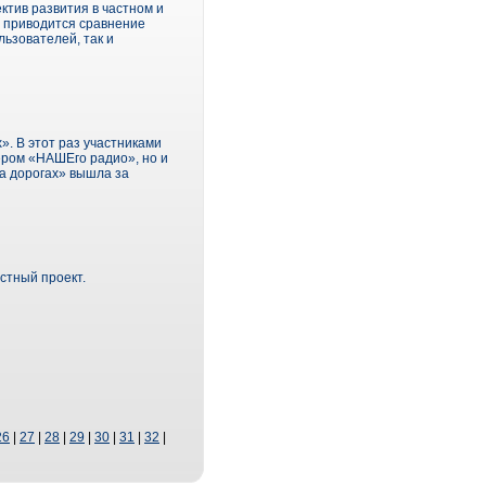
ктив развития в частном и
и приводится сравнение
льзователей, так и
». В этот раз участниками
кером «НАШЕго радио», но и
а дорогах» вышла за
стный проект.
26
|
27
|
28
|
29
|
30
|
31
|
32
|