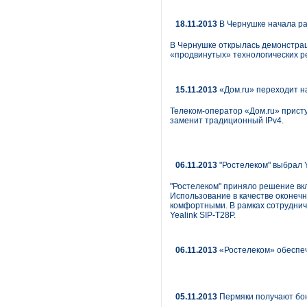
18.11.2013
В Чернушке начала ра
В Чернушке открылась демонстрац
«продвинутых» технологических р
15.11.2013
«Дом.ru» переходит на
Телеком-оператор «Дом.ru» присту
заменит традиционный IPv4.
06.11.2013
"Ростелеком" выбрал Y
"Ростелеком" приняло решение вкл
Использование в качестве оконеч
комфортными. В рамках сотрудниче
Yealink SIP-T28P.
06.11.2013
«Ростелеком» обеспе
05.11.2013
Пермяки получают бон