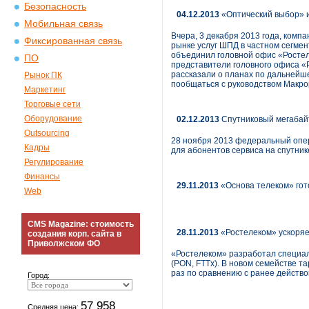
Безопасность
04.12.2013
«Оптический выбор» и
Мобильная связь
Вчера, 3 декабря 2013 года, комп
Фиксированная связь
рынке услуг ШПД в частном сегмен
объединил головной офис «Ростел
ПО
представители головного офиса «
рассказали о планах по дальнейше
Рынок ПК
пообщаться с руководством Макро
Маркетинг
Торговые сети
Оборудование
02.12.2013
Спутниковый мегабайт
Outsourcing
28 ноября 2013 федеральный опер
Кадры
для абонентов сервиса на спутнике
Регулирование
Финансы
29.11.2013
«Основа телеком» гот
Web
CMS Magazine: стоимость
28.11.2013
«Ростелеком» ускоряе
создания корп. сайта в
Приволжском ФО
«Ростелеком» разработал специа
(PON, FTTx). В новом семействе 
раз по сравнению с ранее действ
Город:
57 958
Средняя цена: