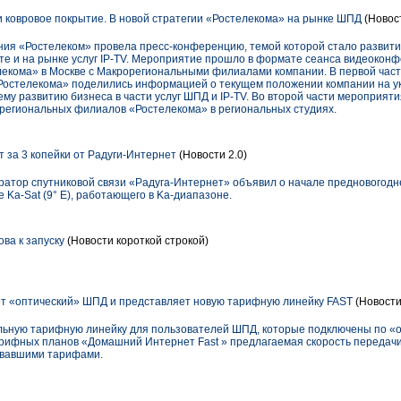
 ковровое покрытие. В новой стратегии «Ростелекома» на рынке ШПД
(Новос
ания «Ростелеком» провела пресс-конференцию, темой которой стало развит
те и на рынке услуг IP-TV. Мероприятие прошло в формате сеанса видеокон
екома» в Москве с Макрорегиональными филиалами компании. В первой час
Ростелекома» поделились информацией о текущем положении компании на ук
му развитию бизнеса в части услуг ШПД и IP-TV. Во второй части мероприят
региональных филиалов «Ростелекома» в региональных студиях.
 за 3 копейки от Радуги-Интернет
(Новости 2.0)
атор спутниковой связи «Радуга-Интернет» объявил о начале предновогодн
 Ka-Sat (9° Е), работающего в Ka-диапазоне.
ова к запуску
(Новости короткой строкой)
т «оптический» ШПД и представляет новую тарифную линейку FAST
(Новости
льную тарифную линейку для пользователей ШПД, которые подключены по «
тарифных планов «Домашний Интернет Fast » предлагаемая скорость передачи
овавшими тарифами.