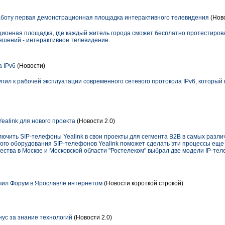
боту первая демонстрационная площадка интерактивного телевидения
(Нов
ионная площадка, где каждый житель города сможет бесплатно протестиров
ешений - интерактивное телевидение.
 IPv6
(Новости)
пил к рабочей эксплуатации современного сетевого протокола IPv6, которы
ealink для нового проекта
(Новости 2.0)
ючить SIP-телефоны Yealink в свои проекты для сегмента B2B в самых разли
ного оборудования SIP-телефонов Yealink поможет сделать эти процессы ещ
ства в Москве и Московской области "Ростелеком" выбрал две модели IP-теле
чил Форум в Ярославле интернетом
(Новости короткой строкой)
ус за знание технологий
(Новости 2.0)