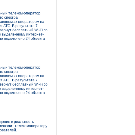
льный телеком-оператор
го спектра
ставляемых оператором на
я АТС. В результате 7
вернут бесплатный Wi-Fi со
к выделенному интернет-
ыло подключено 24 объекта
льный телеком-оператор
го спектра
ставляемых оператором на
я АТС. В результате 7
вернут бесплатный Wi-Fi со
к выделенному интернет-
ыло подключено 24 объекта
щение в реальность
позволит телекомоператору
ователей.