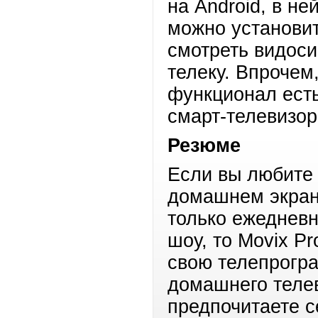
на Android, в не
можно установит
смотреть видоси
телеку. Впрочем
функционал ест
смарт-телевизор
Резюме
Если вы любите 
домашнем экране
только ежеднев
шоу, то Movix P
свою телепрогр
домашнего теле
предпочитаете с