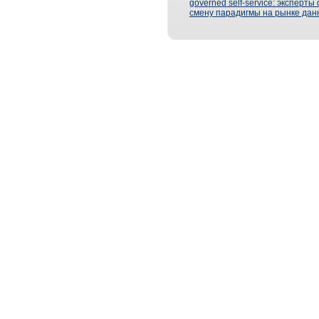
governed self-service: эксперт
смену парадигмы на рынке дан