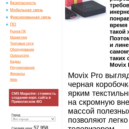
Безопасность
требов
Мобильная связь
инерне
Фиксированная связь
понра
время 
ПО
такой 
Рынок ПК
Поэто
Маркетинг
Торговые сети
и лин
Оборудование
самому
Outsourcing
таких
Кадры
Movix 
Регулирование
Movix Pro выгля
Финансы
Web
черная коробочк
ярким текстиль
CMS Magazine: стоимость
создания корп. сайта в
на скромную вне
Приволжском ФО
массой полезны
Город:
позволяют легко
57 958
Средняя цена: