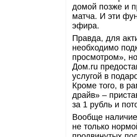
домой позже и п
матча. И эти фу
эфира.
Правда, для акт
необходимо под
просмотром», но
Дом.ru предоста
услугой в подар
Кроме того, в р
драйв»
–
при
ста
за 1 рубль и по
Вообще наличие 
не только нормо
продвинутых пол