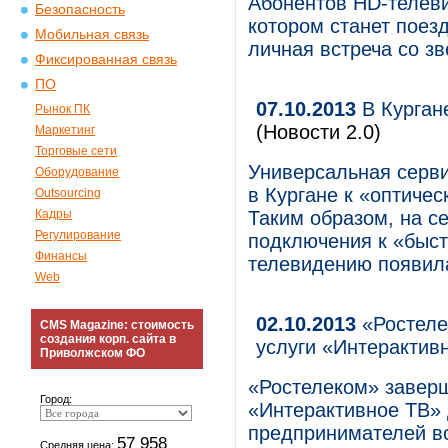
Абонентов HD-телеви
Безопасность
котором станет поезд
Мобильная связь
личная встреча со зв
Фиксированная связь
ПО
07.10.2013
В Курган
Рынок ПК
(Новости 2.0)
Маркетинг
Торговые сети
Универсальная серв
Оборудование
в Кургане к «оптичес
Outsourcing
Кадры
Таким образом, на с
Регулирование
подключения к «быст
Финансы
телевидению появила
Web
02.10.2013
«Ростеле
CMS Magazine: стоимость
создания корп. сайта в
услуги «Интерактив
Приволжском ФО
«Ростелеком» заверш
Город:
«Интерактивное ТВ»
предпринимателей в
57 958
Средняя цена: