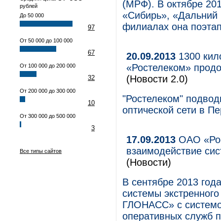
(МРФ). В октябре 20
рублей
«Сибирь», «Дальний 
До 50 000
филиалах она поэтап
97
От 50 000 до 100 000
67
20.09.2013
1300 кило
«Ростелеком» продо
От 100 000 до 200 000
(Новости 2.0)
32
От 200 000 до 300 000
"Ростелеком" подвод
10
оптической сети в П
От 300 000 до 500 000
3
17.09.2013
ОАО «Рос
взаимодействие сис
Все типы сайтов
(Новости)
В сентябре 2013 год
системы экстренного
ГЛОНАСС» с системо
оперативных служб п