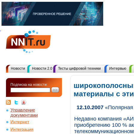
Новости
Новости 2.0
Тесты цифровой техники
Интервью
широкополосный
Подписка на новости:
материалы с эт
12.10.2007
«Полярная 
Управление
документами
Недавно компания «АИ
Интернет
приобретению 100 % а
Интеграция
телекоммуникационном 