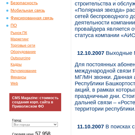
Безопасность
строительства и обслуж
«Полярная звезда» расп
Мобильная связь
сетей беспроводного д
Фиксированная связь
деятельности компании
ПО
провайдера является о
Рынок ПК
статуса компании «АИС
Маркетинг
Торговые сети
Оборудование
12.10.2007
Выходные М
Outsourcing
Для постоянных абонен
Кадры
международной связи Р
Регулирование
МГ/МН звонки. Данная 
Финансы
Республики Башкортост
Web
акций, в рамках котор
праздничные дни. Стои
CMS Magazine: стоимость
дальней связи – «Рост
создания корп. сайта в
Приволжском ФО
территории республики
Город:
11.10.2007
В поисках 
57 958
Средняя цена: