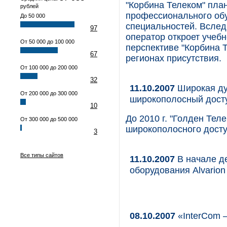
"Корбина Телеком" пла
рублей
профессионального об
До 50 000
специальностей. Вслед
97
оператор откроет учебн
От 50 000 до 100 000
перспективе "Корбина 
67
регионах присутствия.
От 100 000 до 200 000
32
11.10.2007
Широкая душ
От 200 000 до 300 000
широкополосный дост
10
До 2010 г. "Голден Тел
От 300 000 до 500 000
широкополосного досту
3
Все типы сайтов
11.10.2007
В начале д
оборудования Alvarion
08.10.2007
«InterCom 