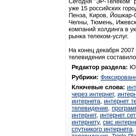
Сегодня "ЭР-Телеком" 
уже 15 российских горо
Пенза, Киров, Йошкар-
Челны, Тюмень, Ижевск
компаний холдинга в у
рынка телеком-услуг.
На конец декабря 2007 
телевидения составило 
Редактор раздела:
Юр
Рубрики:
Фиксированн
Ключевые слова:
ин
через интернет
,
интерн
интернета
,
интернет т
телевидение
,
програм
интернет
,
интернет сет
интернету
,
смс интерн
спутникого интернета
,