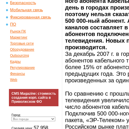
ного абонента Кабель
Безопасность
день в городах произ
Мобильная связь
поэтому нельзя сказа
Фиксированная связь
500 000-ный абонент.
ПО
каналов составляет в 
Рынок ПК
абонентов подключено
Маркетинг
телевидения. Новых 
Торговые сети
производится.
Оборудование
За декабрь 2007 г. в г
Outsourcing
абонентов кабельного т
Кадры
более 15% от абонентс
Регулирование
предыдущих года. Это 
Финансы
произведенных за один
Web
По сравнению с прошлы
CMS Magazine: стоимость
создания корп. сайта в
телевидения увеличилос
Приволжском ФО
число абонентов кабел
Подключив 500 000-ног
Город:
пакета, «ЭР-Телеком» 
Российском рынке плат
57 958
Средняя цена: