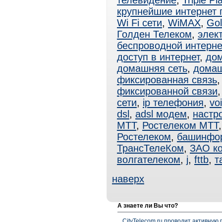
телевидение
,
Triple Pl
крупнейшие интернет
Wi Fi сети
,
WiMAX
,
Gol
Голден Телеком
,
элек
беспроводной интерне
доступ в интернет
,
дом
домашняя сеть
,
домаш
фиксированная связь
фиксированной связи
сети
,
ip телефония
,
vo
dsl
,
adsl модем
,
настро
МТТ
,
Ростелеком МТТ
Ростелеком
,
башинфо
ТрансТелеКом
,
ЗАО к
волгателеком
,
j
,
fttb
,
т
наверх
А знаете ли Вы что?
CityTelecom.ru проводит активную