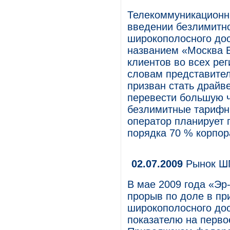
Телекоммуникационн
введении безлимитно
широкополосного дос
названием «Москва 
клиентов во всех ре
словам представител
призван стать драйв
перевести большую ч
безлимитные тарифны
оператор планирует 
порядка 70 % корпор
02.07.2009
Рынок ШП
В мае 2009 года «Эр
прорыв по доле в пр
широкополосного дос
показателю на перво