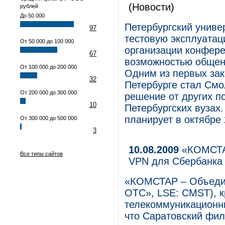
(Новости)
рублей
До 50 000
Петербургский униве
97
тестовую эксплуатац
От 50 000 до 100 000
организации конфере
67
возможностью общени
От 100 000 до 200 000
Одним из первых зак
32
Петербурге стал Смо
От 200 000 до 300 000
решение от других п
10
Петербургских вузах
планирует в октябре 
От 300 000 до 500 000
3
10.08.2009
«КОМСТАР
Все типы сайтов
VPN для Сбербанка 
«КОМСТАР – Объеди
ОТС», LSE: CMST), 
телекоммуникационны
что Саратовский фи