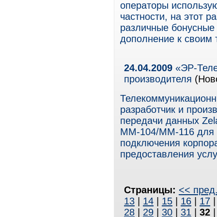
операторы использую
частности, на этот р
различные бонусные 
дополнение к своим
24.04.2009
«ЭР-Теле
производителя
(Нов
Телекоммуникационн
разработчик и произ
передачи данных Zel
ММ-104/ММ-116 для 
подключения корпор
предоставления услу
Страницы:
<< пред
13
|
14
|
15
|
16
|
17
28
|
29
|
30
|
31
|
32