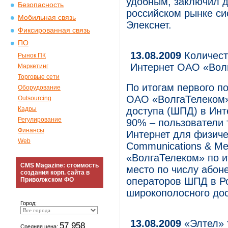
удобным, заключил д
Безопасность
российском рынке си
Мобильная связь
Элекснет.
Фиксированная связь
ПО
13.08.2009
Количест
Рынок ПК
Интернет ОАО «Волг
Маркетинг
Торговые сети
По итогам первого п
Оборудование
ОАО «ВолгаТелеком»
Outsourcing
Кадры
доступа (ШПД) в Инте
Регулирование
90% – пользователи т
Финансы
Интернет для физиче
Web
Communications & Me
«ВолгаТелеком» по и
CMS Magazine: стоимость
место по числу абон
создания корп. сайта в
операторов ШПД в Ро
Приволжском ФО
широкополосного дос
Город:
13.08.2009
«Элтел» 
57 958
Средняя цена: