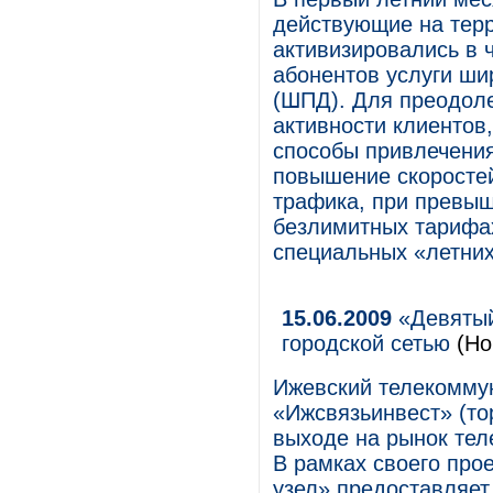
действующие на терр
активизировались в 
абонентов услуги ши
(ШПД). Для преодоле
активности клиентов
способы привлечения
повышение скоростей
трафика, при превыш
безлимитных тарифах
специальных «летни
15.06.2009
«Девятый
городской сетью
(Но
Ижевский телекомму
«Ижсвязьинвест» (то
выходе на рынок тел
В рамках своего про
узел» предоставляет 