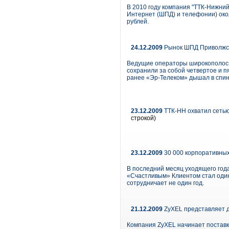
В 2010 году компания "ТТК-Нижний
Интернет (ШПД) и телефонии) око
рублей.
24.12.2009
Рынок ШПД Приволжско
Ведущие операторы широкополосно
сохранили за собой четвертое и п
ранее «Эр-Телеком» дышал в спину
23.12.2009
ТТК-НН охватил сетью
строкой)
23.12.2009
30 000 корпоративных
В последний месяц уходящего год
«Счастливым» Клиентом стал один 
сотрудничает не один год.
21.12.2009
ZyXEL представляет 
Компания ZyXEL начинает поставк