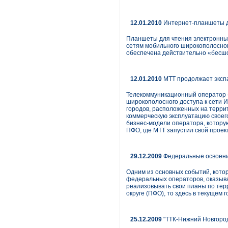
12.01.2010
Интернет-планшеты д
Планшеты для чтения электронных 
сетям мобильного широкополосног
обеспечена действительно «бесшо
12.01.2010
МТТ продолжает эксп
Телекоммуникационный оператор 
широкополосного доступа к сети 
городов, расположенных на террит
коммерческую эксплуатацию своег
бизнес-модели оператора, котору
ПФО, где МТТ запустил свой проек
29.12.2009
Федеральные освоения
Одним из основных событий, кото
федеральных операторов, оказыва
реализовывать свои планы по тер
округе (ПФО), то здесь в текущем 
25.12.2009
"ТТК-Нижний Новгород