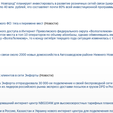
 Новгород" планирует инвестировать в развитие розничных сетей связи (шир
ло 40 млн. рублей, что составляет почти 80% всей инвестиционной программ
го ФО: тяга к перемене мест
(Новости)
го доступа в Интернет Приволжского федерального округа «Волгателеком» 
ятое места в топ-10 операторов по объему абонбазы, однако обменявшись им
 «ВолгаТелекому», то к концу октября текущего года ситуация изменилась с 
 связи около 2000 новых домохозяйств в Автозаводском районе Нижнего Нов
 клиентов в сети Энфорты
(Новости)
а Энфорта отпраздновала 30 000-ое подключение к своей беспроводной сети
из лидеров российского рынка экспресс-доставки посылок и грузов DPD в Ро
домашний интернет-центр NBG334W для высокоскоростных тарифных плано
и в Россию, Казахстан и Украину нового интернет-центра для подключения п