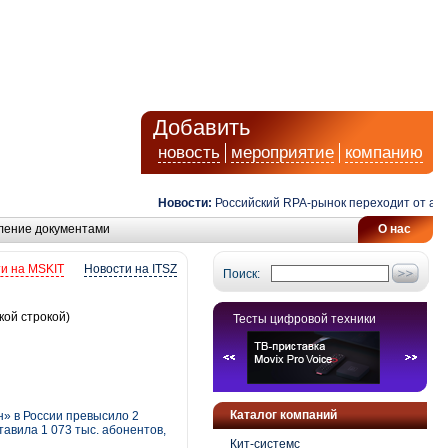
Добавить
новость
мероприятие
компанию
Новости:
Российский RPA-рынок переходит от автомат
ление документами
О нас
и на MSKIT
Новости на ITSZ
Поиск:
кой строкой)
Тесты цифровой техники
Каталог компаний
н» в России превысило 2
авила 1 073 тыс. абонентов,
Кит-системс