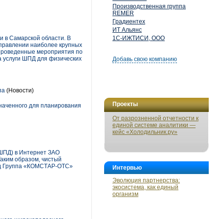
Производственная группа
REMER
Градиентех
ИТ Альянс
 в Самарской области. В
1С-ИЖТИСИ, ООО
аправлении наиболее крупных
, проведенные мероприятия по
 услуги ШПД для физических
Добавь свою компанию
па
(Новости)
Проекты
значенного для планирования
От разрозненной отчетности к
единой системе аналитики —
кейс «Холодильник.ру»
(ШПД) в Интернет ЗАО
аким образом, чистый
год Группа «КОМСТАР-ОТС»
Интервью
Эволюция партнерства:
экосистема, как единый
организм