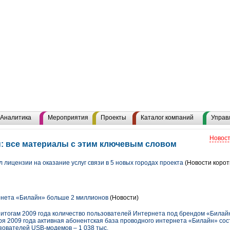
Аналитика
Мероприятия
Проекты
Каталог компаний
Управ
Новост
: все материалы с этим ключевым словом
лицензии на оказание услуг связи в 5 новых городах проекта
(Новости корот
нета «Билайн» больше 2 миллионов
(Новости)
 итогам 2009 года количество пользователей Интернета под брендом «Билай
я 2009 года активная абонентская база проводного интернета «Билайн» сост
зователей USB-модемов – 1 038 тыс.