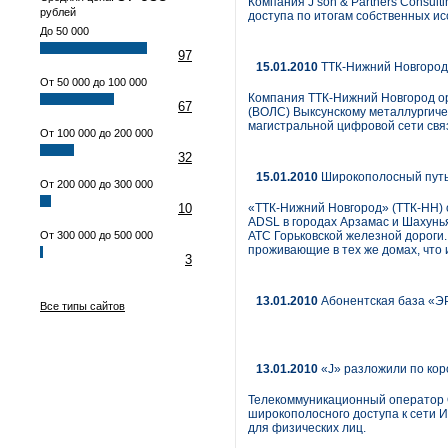
Компания J’son & Partners Consul
рублей
доступа по итогам собственных и
До 50 000
97
15.01.2010
ТТК-Нижний Новгород 
От 50 000 до 100 000
Компания ТТК-Нижний Новгород ор
67
(ВОЛС) Выксунскому металлургичес
магистральной цифровой сети св
От 100 000 до 200 000
32
15.01.2010
Широкополосный пут
От 200 000 до 300 000
10
«ТТК-Нижний Новгород» (ТТК-НН) 
ADSL в городах Арзамас и Шахунь
От 300 000 до 500 000
АТС Горьковской железной дороги.
проживающие в тех же домах, что
3
13.01.2010
Абонентская база «ЭР
Все типы сайтов
13.01.2010
«J» разложили по кор
Телекоммуникационный оператор 
широкополосного доступа к сети 
для физических лиц.