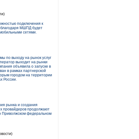
ти)
можностью подключения к
о благодаря МШПД будет
 мобильными сетями.
ы по выходу на рынок услуг
оператор выходит на рынки
мпания объявила о запуске в
ван в рамках партнерской
торым городом на территории
х России.
ния рынка и создания
ных провайдеров продолжают
ь о Приволжском федеральном
овости)