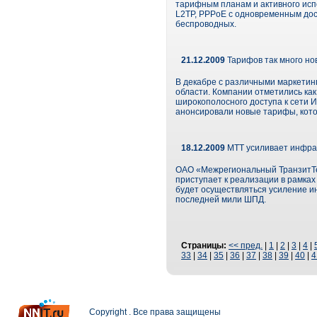
тарифным планам и активного исп
L2TP, PPPoE с одновременным дост
беспроводных.
21.12.2009
Тарифов так много но
В декабре с различными маркетин
области. Компании отметились как
широкополосного доступа к сети 
анонсировали новые тарифы, кото
18.12.2009
МТТ усиливает инфра
ОАО «Межрегиональный ТранзитТел
приступает к реализации в рамка
будет осуществляться усиление ин
последней мили ШПД.
Страницы:
<< пред.
|
1
|
2
|
3
|
4
|
33
|
34
|
35
|
36
|
37
|
38
|
39
|
40
|
4
Copyright . Все права защищены