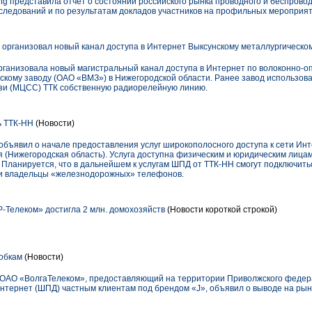
ting представила отчёт о состоянии российского рынка проводного и беспров
сследований и по результатам докладов участников на профильных мероприят
организовал новый канал доступа в Интернет Выксунскому металлургическо
ганизовала новый магистральный канал доступа в Интернет по волоконно-о
кому заводу (ОАО «ВМЗ») в Нижегородской области. Ранее завод использова
язи (МЦСС) ТТК собственную радиорелейную линию.
ь ТТК-НН
(Новости)
объявил о начале предоставления услуг широкополосного доступа к сети Инт
я (Нижегородская область). Услуга доступна физическим и юридическим лиц
 Планируется, что в дальнейшем к услугам ШПД от ТТК-НН смогут подключить
 и владельцы «железнодорожных» телефонов.
-Телеком» достигла 2 млн. домохозяйств
(Новости короткой строкой)
обкам
(Новости)
ОАО «ВолгаТелеком», предоставляющий на территории Приволжского федерал
Интернет (ШПД) частным клиентам под брендом «J», объявил о выводе на рын