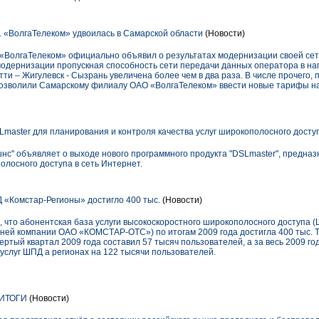
«ВолгаТелеком» удвоилась в Самарской области
(Новости)
ВолгаТелеком» официально объявил о результатах модернизации своей сети
модернизации пропускная способность сети передачи данных оператора в н
тти – Жигулевск - Сызрань увеличена более чем в два раза. В числе прочего
позволили Самарскому филиалу ОАО «ВолгаТелеком» ввести новые тарифы на
aster для планирования и контроля качества услуг широкополосного досту
с" объявляет о выходе нового программного продукта "DSLmaster", предна
олосного доступа в сеть Интернет.
 «Комстар-Регионы» достигло 400 тыс.
(Новости)
что абонентская база услуги высокоскоростного широкополосного доступа 
й компании ОАО «КОМСТАР-ОТС») по итогам 2009 года достигла 400 тыс. Т
ертый квартал 2009 года составил 57 тысяч пользователей, а за весь 2009 
услуг ШПД а регионах на 122 тысячи пользователей.
 ИТОГИ
(Новости)