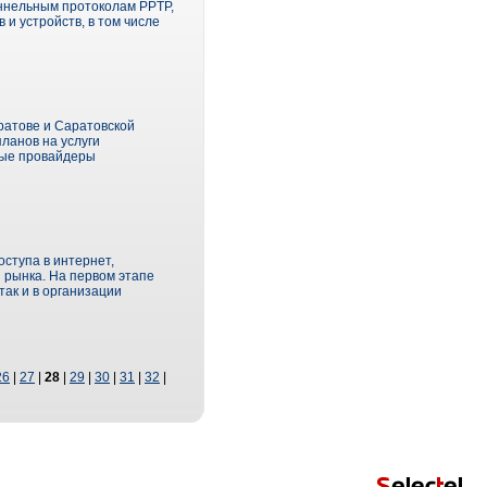
ннельным протоколам PPTP,
и устройств, в том числе
ратове и Саратовской
ланов на услуги
рые провайдеры
ступа в интернет,
 рынка. На первом этапе
так и в организации
26
|
27
|
28
|
29
|
30
|
31
|
32
|