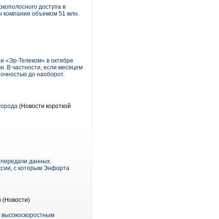
окополосного доступа в
ы компании объемом 51 млн.
и «Эр-Телеком» в октябре
и. В частности, если месяцем
точностью до наоборот.
города
(Новости короткой
 передачи данных.
ссии, с которым Энфорта
в
(Новости)
о высокоскоростным