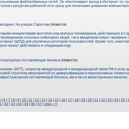
ользования файлообменных сетей. Он обеспечивает выход в Интернет по ту
упом к ресурсам районной сети сразу для нескольких домашних компьютеров 
вогодних. На улицах Саратова
(Новости)
говыми инициативами выступил ряд крупных провайдеров, действующих в Са
 проведением сезонных новогодних акций, так и введением новых тарифных п
Интернет (ШПД) для различных категорий пользователей. Кроме того, некото
рые начнут действовать в следующем году.
структурную составляющую бизнеса
(Новости)
еком» (МТТ), оператор междугородной и международной связи РФ и услуг до
х новой стратегии мероприятий по диверсификации в перспективные сегменты
фраструктурной составляющей бизнеса, как в части магистральных каналов, 
5
|
6
|
7
|
8
|
9
|
10
|
11
|
12
|
13
|
14
|
15
|
16
|
17
|
18
|
19
|
20
|
21
|
22
|
23
|
24
|
25
|
1
|
42
|
43
|
44
|
45
|
46
|
47
|
след. >>