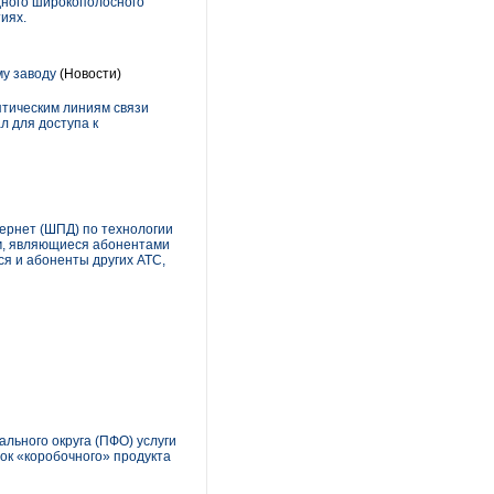
одного широкополосного
иях.
му заводу
(Новости)
птическим линиям связи
л для доступа к
ернет (ШПД) по технологии
ам, являющиеся абонентами
ся и абоненты других АТС,
ьного округа (ПФО) услуги
ок «коробочного» продукта