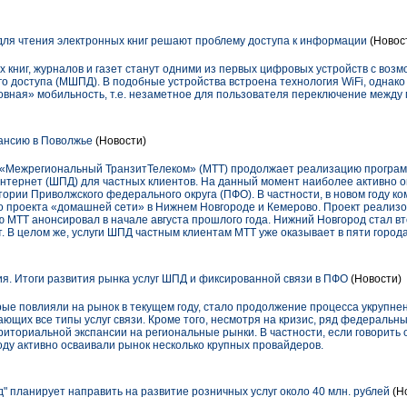
ля чтения электронных книг решают проблему доступа к информации
(Новос
книг, журналов и газет станут одними из первых цифровых устройств с воз
о доступа (МШПД). В подобные устройства встроена технология WiFi, однак
вная» мобильность, т.е. незаметное для пользователя переключение между
ансию в Поволжье
(Новости)
«Межрегиональный ТранзитТелеком» (МТТ) продолжает реализацию программ
Интернет (ШПД) для частных клиентов. На данный момент наиболее активно 
ории Приволжского федерального округа (ПФО). В частности, в новом году ко
о проекта «домашней сети» в Нижнем Новгороде и Кемерово. Проект реализо
ю МТТ анонсировал в начале августа прошлого года. Нижний Новгород стал в
т. В целом же, услуги ШПД частным клиентам МТТ уже оказывает в пяти города
. Итоги развития рынка услуг ШПД и фиксированной связи в ПФО
(Новости)
рые повлияли на рынок в текущем году, стало продолжение процесса укрупне
ющих все типы услуг связи. Кроме того, несмотря на кризис, ряд федераль
риториальной экспансии на региональные рынки. В частности, если говорит
году активно осваивали рынок несколько крупных провайдеров.
" планирует направить на развитие розничных услуг около 40 млн. рублей
(Н