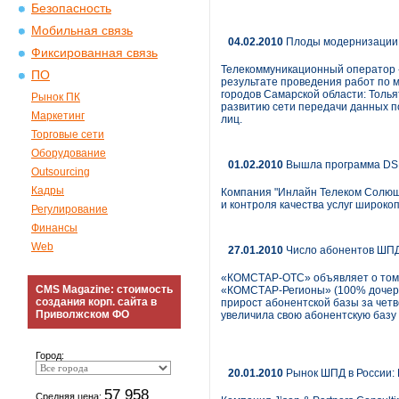
Безопасность
Мобильная связь
04.02.2010
Плоды модернизации. 
Фиксированная связь
Телекоммуникационный оператор «
ПО
результате проведения работ по 
городов Самарской области: Толья
Рынок ПК
развитию сети передачи данных 
Маркетинг
лиц.
Торговые сети
Оборудование
01.02.2010
Вышла программа DSLm
Outsourcing
Кадры
Компания "Инлайн Телеком Солюшн
и контроля качества услуг широкоп
Регулирование
Финансы
Web
27.01.2010
Число абонентов ШПД
«КОМСТАР-ОТС» объявляет о том, 
CMS Magazine: стоимость
«КОМСТАР-Регионы» (100% дочерне
создания корп. сайта в
прирост абонентской базы за четв
Приволжском ФО
увеличила свою абонентскую базу 
Город:
20.01.2010
Рынок ШПД в России:
57 958
Средняя цена: