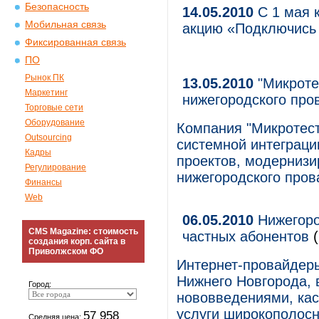
Безопасность
14.05.2010
С 1 мая 
Мобильная связь
акцию «Подключись 
Фиксированная связь
ПО
Рынок ПК
13.05.2010
"Микроте
Маркетинг
нижегородского про
Торговые сети
Оборудование
Компания "Микротест
Outsourcing
системной интеграци
Кадры
проектов, модернизи
Регулирование
нижегородского пров
Финансы
Web
06.05.2010
Нижегоро
CMS Magazine: стоимость
частных абонентов
(
создания корп. сайта в
Приволжском ФО
Интернет-провайдеры
Нижнего Новгорода, 
Город:
нововведениями, ка
услуги широкополосн
57 958
Средняя цена: