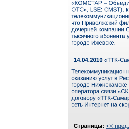
«КОМСТАР – Объеди
ОТС», LSE: CMST), 
телекоммуникационны
что Приволжский ф
дочерней компании
тысячного абонента 
городе Ижевске.
14.04.2010
«ТТК-Сам
Телекоммуникационн
оказанию услуг в Ре
городе Нижнекамске 
оператора связи «С
договору «ТТК-Самар
сеть Интернет на ско
Страницы:
<< пред