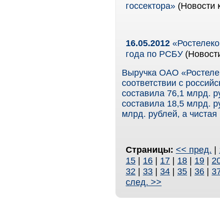
госсектора»
(Новости 
16.05.2012
«Ростелеком
года по РСБУ
(Новост
Выручка ОАО «Ростелек
соответствии с российс
составила 76,1 млрд. р
составила 18,5 млрд. 
млрд. рублей, а чистая
Страницы:
<< пред.
|
15
|
16
|
17
|
18
|
19
|
2
32
|
33
|
34
|
35
|
36
|
3
след. >>