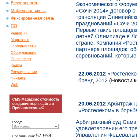
Безопасность
Экономического Форума
«Сочи 2014» договор о
Мобильная связь
трансляции Олимпийски
Фиксированная связь
празднований «Сочи 201
ПО
Первые такие площадки
Рынок ПК
летней Олимпиаде в Лон
Маркетинг
стране. Компания «Рос
Торговые сети
партнера площадок, о
Оборудование
соревнований, которые
Outsourcing
Кадры
Регулирование
22.06.2012
«Ростелеко
Финансы
бренд 2012
(Новости к
Web
CMS Magazine: стоимость
20.06.2012
Арбитражны
создания корп. сайта в
Приволжском ФО
«Ростелеком» в борьб
Арбитражный суд Сама
Город:
удовлетворении его тр
Управления Федеральн
57 958
Средняя цена: