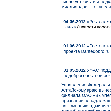
число устройств и подк
миллиардов, т. е. увел
04.06.2012
«Ростелеко
Банка
(Новости коротк
01.06.2012
«Ростелеко
проекта Daritedobro.ru
31.05.2012
УФАС подде
недобросовестной ре
Управление Федеральн
Алтайскому краю выне
филиала ОАО «Вымпел-
признании ненадлежащ
на компанию администр