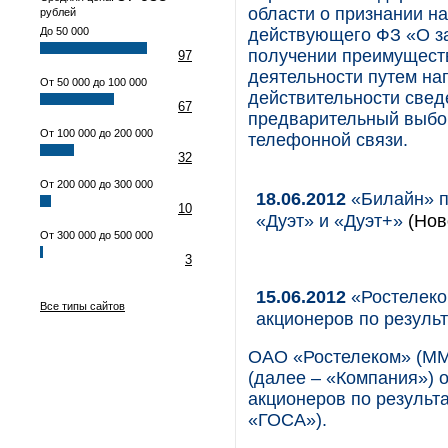
области о признании н
рублей
До 50 000
действующего ФЗ «О з
получении преимущест
97
деятельности путем н
От 50 000 до 100 000
действительности свед
67
предварительный выбо
От 100 000 до 200 000
телефонной связи.
32
От 200 000 до 300 000
18.06.2012
«Билайн» п
10
«Дуэт» и «Дуэт+»
(Нов
От 300 000 до 500 000
3
15.06.2012
«Ростелеко
Все типы сайтов
акционеров по результ
ОАО «Ростелеком» (М
(далее – «Компания») 
акционеров по результа
«ГОСА»).