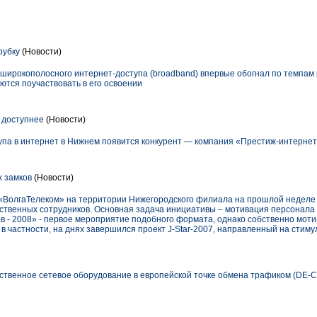
рубку
(Новости)
 широкополосного интернет-доступа (broadband) впервые обогнал по темпам 
ются поучаствовать в его освоении
 доступнее
(Новости)
упа в интернет в Нижнем появится конкурент — компания «Престиж-интернет
 замков
(Новости)
«ВолгаТелеком» на территории Нижегородского филиала на прошлой неделе
бственных сотрудников. Основная задача инициативы – мотивация персонала
ов - 2008» - первое мероприятие подобного формата, однако собственно мот
в частности, на днях завершился проект J-Star-2007, направленный на стим
ственное сетевое оборудование в европейской точке обмена трафиком (DE-C