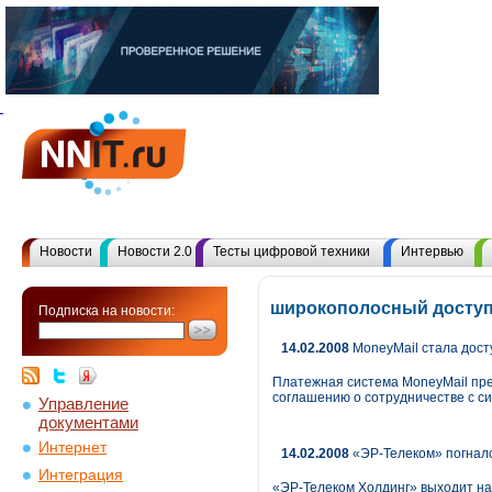
Новости
Новости 2.0
Тесты цифровой техники
Интервью
широкополосный доступ
Подписка на новости:
14.02.2008
MoneyMail стала дост
Платежная система MoneyMail пре
соглашению о сотрудничестве с с
Управление
документами
Интернет
14.02.2008
«ЭР-Телеком» погналс
Интеграция
«ЭР-Телеком Холдинг» выходит на