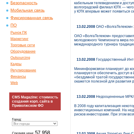
Безопасность
кабельным телевидением и доступ
волгоградский филиал ЮТК — чего 
Мобильная связь
у ЮТК впервые может появиться с
Фиксированная связь
ПО
13.02.2008
ОАО «ВолгаТелеком»: 
Рынок ПК
ОАО «ВолгаТелеком» предоставило
Маркетинг
молодежного Чемпионата мира по
международного турнира традицио
Торговые сети
Оборудование
Outsourcing
13.02.2008
Государственный Инт
Кадры
Мининформсвязи планирует до кон
Регулирование
планируется обеспечить доступ в 
Финансы
«бездумной тратой государственны
окажется полезной для развития 
Web
13.02.2008
Недооцененные МРК/В
CMS Magazine: стоимость
создания корп. сайта в
Приволжском ФО
В 2008 году капитализация некото
инвестиционных компаний. На нед
рисков инвесторами. При этом во
Город:
57 958
Средняя цена:
12.02.2008
Акция Sipnet ко Дню 