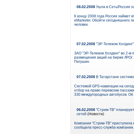
08.02.2008
Ушла в Сеть/Россия з
К концу 2008 года Россия займет 
eMarketer. Обойти сегодняшнего л
человек.
07.02.2008
"ЭР-Телеком Холдинг"
ЗАО "ЭР-Телеком Холдинг" во 2-м 
размещения акций на бирже /IPO/
Пегушин.
07.02.2008
В Татарстане системо
Системой GPS-навигации на сегод
отбор на право перевозки пассаж
330 междугородных автобусов. Об
06.02.2008
"Стрим-ТВ" планирует
сетей
(Новости)
Компания "Стрим-ТВ" приступила 
сообщила пресс-служба компании.