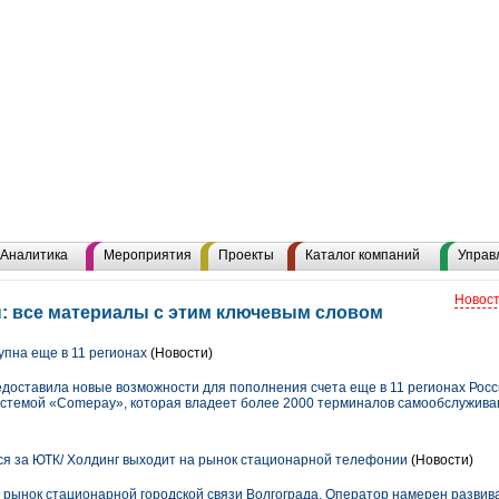
Аналитика
Мероприятия
Проекты
Каталог компаний
Управ
Новост
: все материалы с этим ключевым словом
упна еще в 11 регионах
(Новости)
доставила новые возможности для пополнения счета еще в 11 регионах Росс
истемой «Comepay», которая владеет более 2000 терминалов самообслужива
я за ЮТК/ Холдинг выходит на рынок стационарной телефонии
(Новости)
 рынок стационарной городской связи Волгограда. Оператор намерен развив