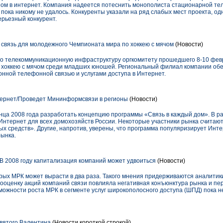
ом в интернет. Компания надеется потеснить монополиста стационарной т
пока никому не удалось. Конкуренты указали на ряд слабых мест проекта, од
ерьезный конкурент.
связь для молодежного Чемпионата мира по хоккею с мячом
(Новости)
 телекоммуникационную инфраструктуру оргкомитету прошедшего 8-10 февр
 хоккею с мячом среди младших юношей. Региональный филиал компании обе
нной телефонной связью и услугами доступа в Интернет.
ернет/Проведет Мининформсвязи в регионы
(Новости)
ца 2008 года разработать концепцию программы «Связь в каждый дом». В р
Интернет для всех домохозяйств России. Некоторые участники рынка считаю
х средств». Другие, напротив, уверены, что программа популяризирует Инт
рынка.
 2008 году капитализация компаний может удвоиться
(Новости)
рых МРК может вырасти в два раза. Такого мнения придерживаются аналитики
ооценку акций компаний связи повлияла негативная конъ­юнктура рынка и пе
зможности роста МРК в сегменте услуг широкополосного доступа (ШПД) пока 
Святого Валентина
(Новости короткой строкой)