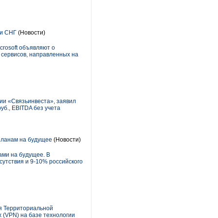
 и СНГ
(Новости)
rosoft объявляют о
 сервисов, направленных на
нии «Связьинвеста», заявил
уб., EBITDA без учета
 планам на будущее
(Новости)
ами на будущее. В
сутствия и 9-10% российского
я Территориальной
 (VPN) на базе технологии