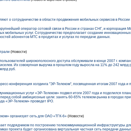
вляют о сотрудничестве в области продвижения мобильных сервисов в России
упнейший оператор сотовой связи в России и странах СНГ, и корпорация Mic
вых мобильных услуг. Сотрудничество предполагает создание инновационных
остей абонентов МТС в продуктах и услугах по передаче данных.
страли
(Новости)
пользователей широкополосного доступа обслуживали в конце 2007 г. компа
Киселев. Их совокупная выручка в прошлом году выросла на 11% до 242 млрд р
млрд руб.
пресс-конференция холдинга "ЭР-Телеком", посвященная итогам 2007 года и
никационных услуг «ЭР-Телеком» подвел итоги 2007 года и поделился план
перед собой амбициозные цели: занять 60-65% телеком-рынка в городах при
ода «ЭР-Телеком» проведет IPO.
ком» организует сеть для ОАО «ТГК-6»
(Новости)
пает подрядчиком по построению телекоммуникационной инфраструктуры дл
ках проекта будет организована виртуальная частная сеть передачи данных