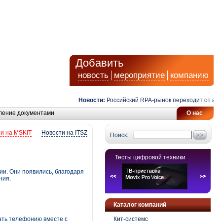
Добавить
новость
мероприятие
компанию
Новости:
Российский RPA-рынок переходит от автомат
ление документами
О нас
и на MSKIT
Новости на ITSZ
Поиск:
Тесты цифровой техники
ии. Они появились, благодаря
ния.
Каталог компаний
ать телефонию вместе с
Кит-системс