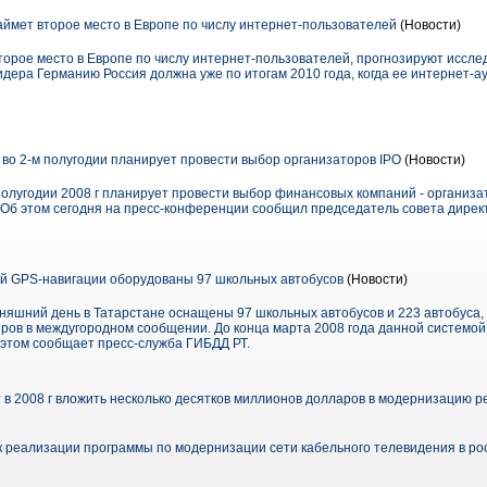
аймет второе место в Европе по числу интернет-пользователей
(Новости)
второе место в Европе по числу интернет-пользователей, прогнозируют иссл
идера Германию Россия должна уже по итогам 2010 года, когда ее интернет-
 во 2-м полугодии планирует провести выбор организаторов IPO
(Новости)
полугодии 2008 г планирует провести выбор финансовых компаний - организа
. Об этом сегодня на пресс-конференции сообщил председатель совета дирек
й GPS-навигации оборудованы 97 школьных автобусов
(Новости)
няшний день в Татарстане оснащены 97 школьных автобусов и 223 автобуса
иров в междугородном сообщении. До конца марта 2008 года данной системо
 этом сообщает пресс-служба ГИБДД РТ.
 в 2008 г вложить несколько десятков миллионов долларов в модернизацию 
к реализации программы по модернизации сети кабельного телевидения в рос