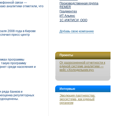
елефонной связи —
Производственная группа
нако аналитики отметили, что
REMER
Градиентех
ИТ Альянс
1С-ИЖТИСИ, ООО
аля 2008 года в Кирове
Добавь свою компанию
спечил пресс-центр
Проекты
амках программы
От разрозненной отчетности к
т такую программу
единой системе аналитики —
ернет среди населения и
кейс «Холодильник.ру»
Интервью
 ряда банков и
реоценка регуляторных
Эволюция партнерства:
недооценены.
экосистема, как единый
организм