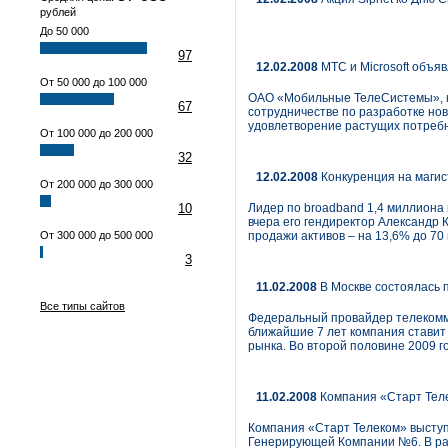
рублей
До 50 000
97
12.02.2008
МТС и Microsoft объя
От 50 000 до 100 000
ОАО «Мобильные ТелеСистемы», кр
67
сотрудничестве по разработке но
удовлетворение растущих потребн
От 100 000 до 200 000
32
12.02.2008
Конкуренция на маги
От 200 000 до 300 000
10
Лидер по broadband 1,4 миллиона 
вчера его гендиректор Александр 
От 300 000 до 500 000
продажи активов – на 13,6% до 70 
3
11.02.2008
В Москве состоялась 
Все типы сайтов
Федеральный провайдер телекомму
ближайшие 7 лет компания ставит 
рынка. Во второй половине 2009 г
11.02.2008
Компания «Старт Теле
Компания «Старт Телеком» высту
Генерирующей Компании №6. В рам