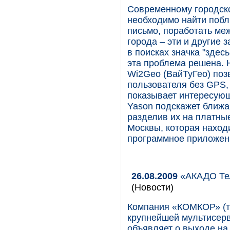
Современному городско
необходимо найти побл
письмо, поработать меж
города – эти и другие 
в поисках значка "здес
эта проблема решена. 
Wi2Geo (ВайТуГео) поз
пользователя без GPS,
показывает интересующи
Yason подскажет ближа
разделив их на платные
Москвы, которая наход
программное приложен
26.08.2009
«АКАДО Тел
(Новости)
Компания «КОМКОР» (т
крупнейшей мультисерв
объявляет о выходе на