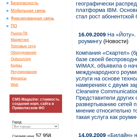
Безопасность
географически распред
платформа IBM. Основ
Мобильная связь
стал рост абонентской 
Фиксированная связь
ПО
Рынок ПК
16.09.2009
На «Йоту».
Маркетинг
роумингу
(Новости)
Торговые сети
Компания «Скартел» (б
Оборудование
базе своей беспроводно
Outsourcing
WiMAX, объявила о нач
Кадры
международного роуми
Регулирование
услуги на основе техн
Финансы
намерениях с двумя з
Web
Clearwire Communicatio
Представители других 
CMS Magazine: стоимость
развертыванию сетей п
создания корп. сайта в
Приволжском ФО
мнение относительно т
такая услуга как роуми
Город:
14.09.2009
«Билайн» н
57 958
Средняя цена: