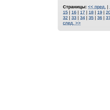
Страницы:
<< пред.
|
15
|
16
|
17
|
18
|
19
|
2
32
|
33
|
34
|
35
|
36
|
3
след. >>