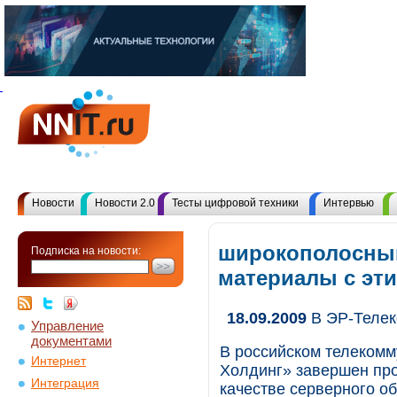
Новости
Новости 2.0
Тесты цифровой техники
Интервью
широкополосный
Подписка на новости:
материалы с эт
18.09.2009
В ЭР-Телек
Управление
документами
В российском телеком
Интернет
Холдинг» завершен про
Интеграция
качестве серверного о