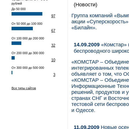
(Новости)
рублей
До 50 000
Группа компаний «Вымп
97
акции «Суперскорость»
От 50 000 до 100 000
«Билайн».
67
От 100 000 до 200 000
14.09.2009
«Комстар» 
32
беспроводного широко
От 200 000 до 300 000
10
«КОМСТАР – Объединен
интегрированных телек
От 300 000 до 500 000
объявляет о том, что 
3
«КОМСТАР – Объедине
Информационные Техно
Все типы сайтов
решений, продуктов и 
странах СНГ и Восточн
тестовой сети беспров
и Одессе.
11.09.2009
Новые осен