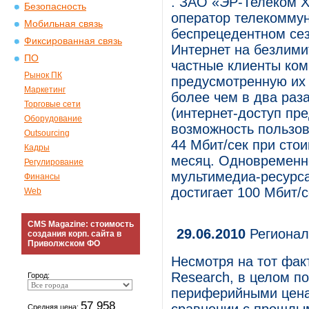
. ЗАО «ЭР-Телеком 
Безопасность
оператор телекоммун
Мобильная связь
беспрецедентном сез
Фиксированная связь
Интернет на безлими
ПО
частные клиенты ком
Рынок ПК
предусмотренную их 
Маркетинг
более чем в два раз
Торговые сети
(интернет-доступ пр
Оборудование
возможность пользов
Outsourcing
44 Мбит/сек при сто
Кадры
месяц. Одновременно
Регулирование
мультимедиа-ресурс
Финансы
достигает 100 Мбит/с
Web
CMS Magazine: стоимость
29.06.2010
Регионал
создания корп. сайта в
Приволжском ФО
Несмотря на тот фак
Research, в целом п
Город:
периферийными ценам
57 958
Средняя цена: