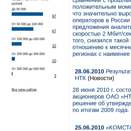
сравнении с прошлым
рублей
положительным момен
До 50 000
что значительно выр
97
операторов в России
От 50 000 до 100 000
предложения аналит
67
скоростью 2 Мбит/се
От 100 000 до 200 000
того, снизился такой
32
отношению к месячн
регионах с наименее
От 200 000 до 300 000
10
От 300 000 до 500 000
28.06.2010
Результа
3
НТК
(Новости)
28 июня 2010 г. сос
Все типы сайтов
акционеров ОАО «НТ
решение об утвержде
по итогам 2009 года.
25.06.2010
«КОМСТА