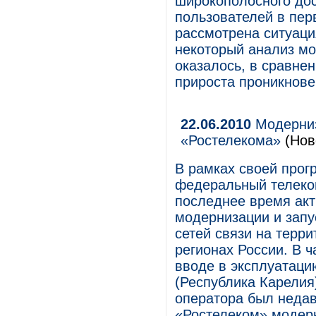
широкополосного дос
пользователей в перв
рассмотрена ситуаци
некоторый анализ мос
оказалось, в сравне
прироста проникнове
22.06.2010
Модерниза
«Ростелекома»
(Нов
В рамках своей прог
федеральный телеко
последнее время акт
модернизации и запу
сетей связи на терр
регионах России. В ч
вводе в эксплуатаци
(Республика Карелия)
оператора был недав
«Ростелеком» модерн