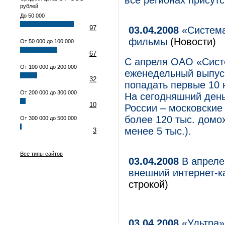
все регионах присутс
рублей
До 50 000
97
03.04.2008
«Система
фильмы
(Новости)
От 50 000 до 100 000
67
С апреля ОАО «Сист
От 100 000 до 200 000
еженедельный выпуск
32
попадать первые 10
От 200 000 до 300 000
На сегодняшний день
10
России – московские
более 120 тыс. домо
От 300 000 до 500 000
менее 5 тыс.).
3
Все типы сайтов
03.04.2008
В апреле
внешний интернет-к
строкой)
03.04.2008
«Ультра»-