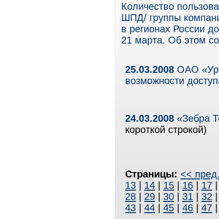
Количество пользова
ШПД/ группы компан
в регионах России д
21 марта. Об этом с
25.03.2008
ОАО «Ура
возможности доступ
24.03.2008
«Зебра Т
короткой строкой)
Страницы:
<< пред
13
|
14
|
15
|
16
|
17
28
|
29
|
30
|
31
|
32
43
|
44
|
45
|
46
|
47