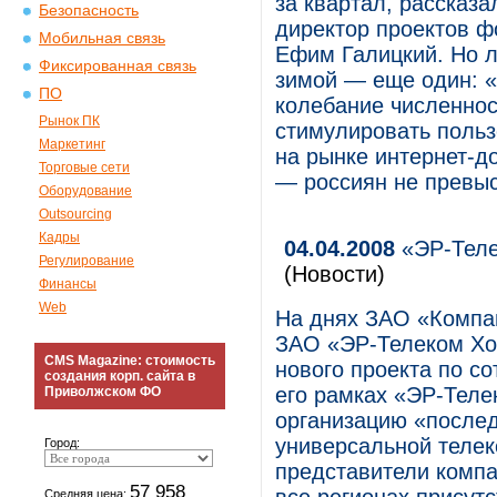
за квартал, рассказ
Безопасность
директор проектов 
Мобильная связь
Ефим Галицкий. Но л
Фиксированная связь
зимой — еще один: «
ПО
колебание численнос
Рынок ПК
стимулировать польз
Маркетинг
на рынке интернет-д
Торговые сети
— россиян не превыс
Оборудование
Outsourcing
Кадры
04.04.2008
«ЭР-Теле
Регулирование
(Новости)
Финансы
Web
На днях ЗАО «Компа
ЗАО «ЭР-Телеком Хол
CMS Magazine: стоимость
нового проекта по с
создания корп. сайта в
его рамках «ЭР-Теле
Приволжском ФО
организацию «послед
универсальной телек
Город:
представители компа
57 958
Средняя цена: