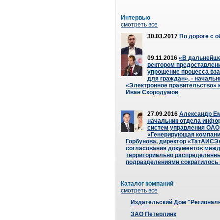
Интервью
смотреть все
30.03.2017
По дороге с 
09.11.2016
«В дальнейш
вектором предоставлени
упрощение процесса вз
для граждан», - начальн
«Электронное правительство»
Иван Скородумов
27.09.2016
Александр Ем
начальник отдела инф
систем управления ОАО
«Генерирующая компани
Горбунова, директор «ТатАИСЭ
согласования документов меж
территориально распределенн
подразделениями сократилось в
Каталог компаний
смотреть все
Издательский Дом "Региональ
ЗАО Петерлинк