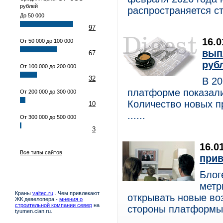
рублей
распространяется ст
До 50 000
97
16.
От 50 000 до 100 000
вып
67
рубл
От 100 000 до 200 000
32
В 20
платформе показали
От 200 000 до 300 000
Количество новых п
10
......
От 300 000 до 500 000
3
16.0
Все типы сайтов
прив
Блог
метр
Краны
valtec.ru
. Чем привлекают
открывать новые во
ЖК девелопера -
мнения о
строительной компании север
на
стороны платформы..
tyumen.cian.ru.