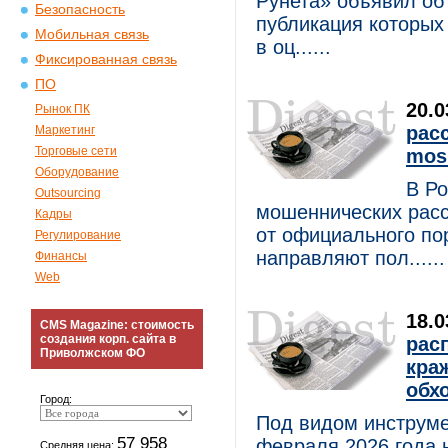
Рунета» объявил об
Безопасность
публикация которых
Мобильная связь
в оц......
Фиксированная связь
ПО
20.
Рынок ПК
рас
Маркетинг
Торговые сети
mos
Оборудование
В Ро
Outsourcing
мошеннических рас
Кадры
от официального по
Регулирование
направляют пол......
Финансы
Web
18.
CMS Magazine: стоимость
создания корп. сайта в
рас
Приволжском ФО
кра
обх
Город:
Под видом инструмен
57 958
февраля 2026 года 
Средняя цена: