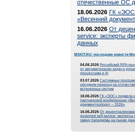
отечественные ОС д
18.06.2026
ГК «ЭОС»
«Весенний документ
16.06.2026
От децен
service: эксперты 
данных
MSKIT.RU: последние новости Мо
04.08.2026
Российский RPA-рын
от автоматизации задач к упр
процессами и AI
03.07.2026
Системные програ
обсудили переход на отечеств
встроенных систем
18.06.2026
ГК «ЭОС» подвела и
партнерской конференции «Ве
документооборот – 2026»
16.06.2026
От децентрализован
governed self-service: эксперт
смену парадигмы на рынке дан