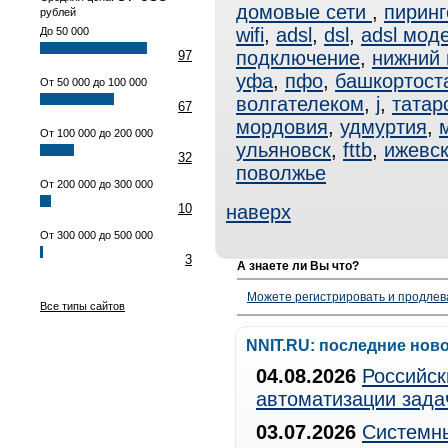
домовые сети
,
пиринг
рублей
wifi
,
adsl
,
dsl
,
adsl мод
До 50 000
подключение
,
нижний 
97
уфа
,
пфо
,
башкортост
От 50 000 до 100 000
волгателеком
,
j
,
татар
67
мордовия
,
удмуртия
,
От 100 000 до 200 000
ульяновск
,
fttb
,
ижевс
32
поволжье
От 200 000 до 300 000
10
наверх
От 300 000 до 500 000
3
А знаете ли Вы что?
Можете регистрировать и продлев
Все типы сайтов
NNIT.RU: последние нов
04.08.2026
Российск
автоматизации зада
03.07.2026
Системны