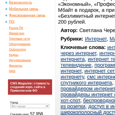
Безопасность
«Экономный», «Профес
Мобильная связь
Мбайт в подарок, а пр
«Безлимитный интернет
Фиксированная связь
200 рублей.
ПО
Рынок ПК
Автор:
Светлана Чере
Маркетинг
Рубрики:
Интернет
,
Ма
Торговые сети
Оборудование
Ключевые слова:
ин
Outsourcing
через интернет
,
интерн
Кадры
интернета
,
интернет т
Регулирование
телевидение
,
програм
Финансы
интернет
,
интернет сет
Web
интернету
,
смс интерн
спутникого интернета
,
CMS Magazine: стоимость
создания корп. сайта в
провайдером интерне
Приволжском ФО
провайдеры интернет
хот-спот
,
беспроводно
Город:
из розетки
,
доступ в и
широкополосный дост
57 958
Средняя цена: