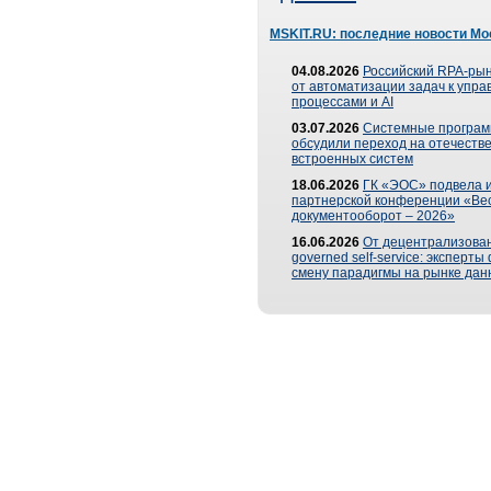
MSKIT.RU: последние новости Мо
04.08.2026
Российский RPA-рын
от автоматизации задач к упр
процессами и AI
03.07.2026
Системные програ
обсудили переход на отечеств
встроенных систем
18.06.2026
ГК «ЭОС» подвела и
партнерской конференции «Ве
документооборот – 2026»
16.06.2026
От децентрализован
governed self-service: эксперт
смену парадигмы на рынке дан