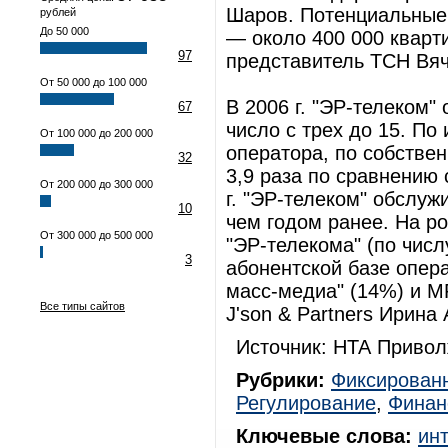
Шаров. Потенциальные
рублей
До 50 000
— около 400 000 кварти
97
представитель ТСН Вяч
От 50 000 до 100 000
В 2006 г. "ЭР-телеком"
67
число с трех до 15. По
От 100 000 до 200 000
оператора, по собстве
32
3,9 раза по сравнению 
От 200 000 до 300 000
г. "ЭР-телеком" обслуж
10
чем годом ранее. На р
От 300 000 до 500 000
"ЭР-телекома" (по числ
3
абонентской базе опер
масс-медиа" (14%) и МР
Все типы сайтов
J'son & Partners Ирина
Источник: НТА Привол
Рубрики:
Фиксированн
Регулирование
,
Финан
Ключевые слова:
ин