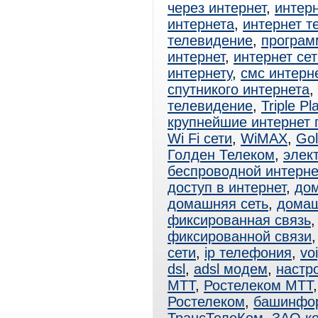
через интернет
,
интерн
интернета
,
интернет т
телевидение
,
програм
интернет
,
интернет сет
интернету
,
смс интерн
спутникого интернета
,
телевидение
,
Triple Pl
крупнейшие интернет
Wi Fi сети
,
WiMAX
,
Gol
Голден Телеком
,
элек
беспроводной интерне
доступ в интернет
,
дом
домашняя сеть
,
домаш
фиксированная связь
фиксированной связи
сети
,
ip телефония
,
vo
dsl
,
adsl модем
,
настро
МТТ
,
Ростелеком МТТ
Ростелеком
,
башинфо