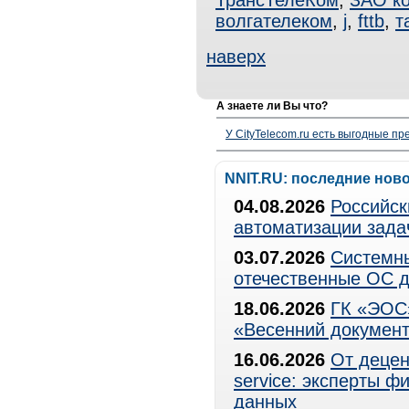
ТрансТелеКом
,
ЗАО к
волгателеком
,
j
,
fttb
,
т
наверх
А знаете ли Вы что?
У CityTelecom.ru есть выгодные п
NNIT.RU: последние нов
04.08.2026
Российск
автоматизации зада
03.07.2026
Системны
отечественные ОС д
18.06.2026
ГК «ЭОС»
«Весенний документ
16.06.2026
От децен
service: эксперты 
данных