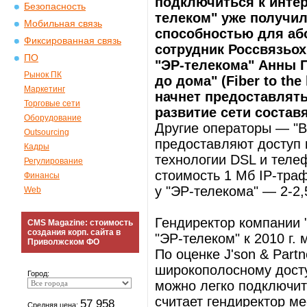
подключиться к интер
Безопасность
телеком" уже получил
Мобильная связь
способностью для або
Фиксированная связь
сотрудник Россвязьо
ПО
"ЭР-телекома" Анны П
Рынок ПК
до дома" (Fiber to t
Маркетинг
начнет предоставлят
Торговые сети
развитие сети составя
Оборудование
Другие операторы — "В
Outsourcing
предоставляют доступ 
Кадры
технологии DSL и теле
Регулирование
стоимость 1 Мб IP-траф
Финансы
у "ЭР-телекома" — 2-2,
Web
Гендиректор компании "
CMS Magazine: стоимость
создания корп. сайта в
"ЭР-телеком" к 2010 г.
Приволжском ФО
По оценке J'son & Part
широкополосному досту
Город:
можно легко подключит
считает гендиректор м
57 958
Средняя цена: