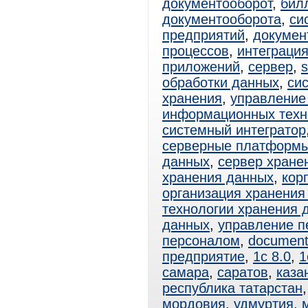
документооборот
,
бил
документооборота
,
си
предприятий
,
докумен
процессов
,
интеграци
приложений
,
сервер
,
s
обработки данных
,
си
хранения
,
управление
информационных техн
системный интегратор
серверные платформ
данных
,
сервер хране
хранения данных
,
кор
организация хранения
технологии хранения 
данных
,
управление п
персоналом
,
documen
предприятие
,
1с 8.0
,
1
самара
,
саратов
,
каза
республика татарстан
мордовия
,
удмуртия
,