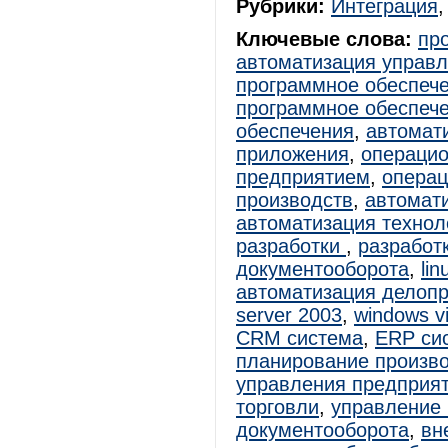
Рубрики:
Интеграция
Ключевые слова:
пр
автоматизация управ
программное обеспеч
программное обеспеч
обеспечения
,
автомат
приложения
,
операцио
предприятием
,
операц
производств
,
автомат
автоматизация технол
разработки
,
разработ
документооборота
,
lin
автоматизация делоп
server 2003
,
windows vi
CRM система
,
ERP си
планирование произв
управления предприя
торговли
,
управление 
документооборота
,
вн