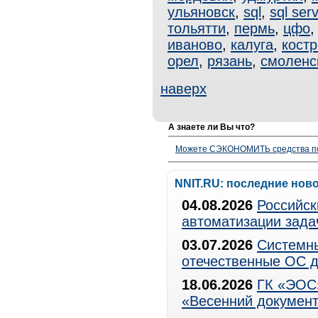
ульяновск
,
sql
,
sql ser
тольятти
,
пермь
,
цфо
иваново
,
калуга
,
кост
орел
,
рязань
,
смоленс
наверх
А знаете ли Вы что?
Можете СЭКОНОМИТЬ средства полу
NNIT.RU: последние нов
04.08.2026
Российск
автоматизации зада
03.07.2026
Системны
отечественные ОС д
18.06.2026
ГК «ЭОС»
«Весенний документ