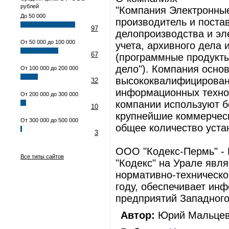
рублей
"Компания Электронны
До 50 000
производитель и поста
97
делопроизводства и эл
От 50 000 до 100 000
учета, архивного дела
67
(программные продукты 
дело"). Компания основ
От 100 000 до 200 000
высококвалифицирован
32
информационных техно
От 200 000 до 300 000
компании используют б
10
крупнейшие коммерческ
От 300 000 до 500 000
общее количество уста
3
ООО "Кодекс-Пермь" -
Все типы сайтов
"Кодекс" на Урале явл
нормативно-техническо
году, обеспечивает ин
предприятий Западного
Автор:
Юрий Мальцев