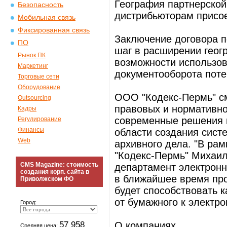
География партнерской
Безопасность
дистрибьюторам присое
Мобильная связь
Фиксированная связь
Заключение договора 
ПО
шаг в расширении геог
Рынок ПК
возможности использов
Маркетинг
документооборота поте
Торговые сети
Оборудование
ООО "Кодекс-Пермь" с
Outsourcing
правовых и нормативно
Кадры
современные решения в
Регулирование
Финансы
области создания сист
Web
архивного дела. "В рам
"Кодекс-Пермь" Михаил
CMS Magazine: стоимость
департамент электронн
создания корп. сайта в
в ближайшее время про
Приволжском ФО
будет способствовать 
от бумажного к электр
Город:
57 958
О компаниях
Средняя цена: