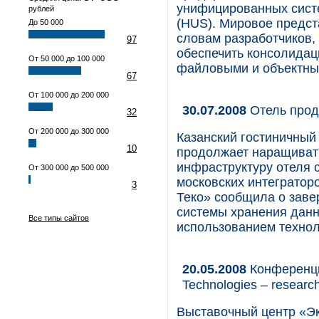
унифицированных систем
рублей
(HUS). Мировое предст
До 50 000
словам разработчиков,
97
обеспечить консолидац
От 50 000 до 100 000
файловыми и объектны
67
От 100 000 до 200 000
30.07.2008
Отель прод
32
От 200 000 до 300 000
Казанский гостиничный 
10
продолжает наращивать
инфраструктуру отеля 
От 300 000 до 500 000
московских интеграторо
3
Теко» сообщила о заве
системы хранения данн
Все типы сайтов
использованием техноло
20.05.2008
Конференци
Technologies – researc
Выставочный центр «Э