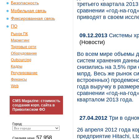
Безопасность
третьего квартала 2013
сравнении «год-на-год»
Мобильная связь
приводят в своем иссл
Фиксированная связь
ПО
Рынок ПК
09.12.2013
Системы хр
Маркетинг
(Новости)
Торговые сети
Во всем мире объемы 
Оборудование
систем хранения данных
Outsourcing
снизились на 3,5% при 
Кадры
млрд. Весь же рынок си
Регулирование
встроенных) продемонс
Финансы
года выручку в размере
Web
сравнении «год-на-год
кварталом 2013 года.
CMS Magazine: стоимость
создания корп. сайта в
Приволжском ФО
27.04.2012
Три в одном
Город:
26 апреля 2012 года ко
предприятие Hitachi, L
57 958
Средняя цена: