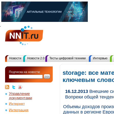
Новости
Новости 2.0
Тесты цифровой техники
Интервью
storage: все ма
Подписка на новости:
ключевым слов
16.12.2013
Внешние си
Управление
Вопреки общей тенде
документами
Интернет
Объемы доходов произ
Интеграция
данных в регионе Евро