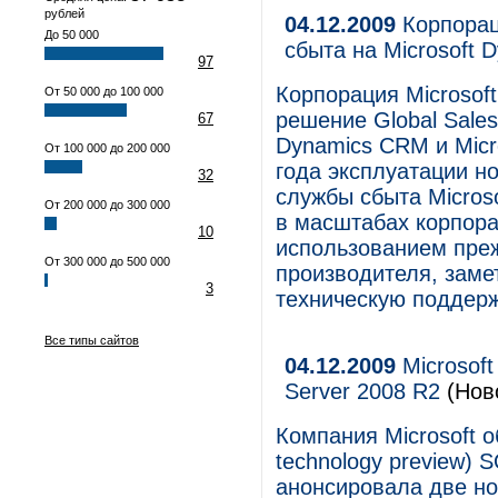
рублей
04.12.2009
Корпорац
До 50 000
сбыта на Microsoft
97
Корпорация Microsof
От 50 000 до 100 000
решение Global Sales
67
Dynamics CRM и Micro
От 100 000 до 200 000
года эксплуатации н
32
службы сбыта Micros
От 200 000 до 300 000
в масштабах корпора
10
использованием пре
От 300 000 до 500 000
производителя, заме
3
техническую поддерж
Все типы сайтов
04.12.2009
Microsof
Server 2008 R2
(Нов
Компания Microsoft 
technology preview) S
анонсировала две н