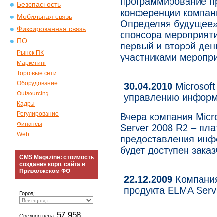
программирование пр
Безопасность
конференции компани
Мобильная связь
Определяя будущее» 
Фиксированная связь
спонсора мероприяти
ПО
первый и второй ден
Рынок ПК
участниками меропри
Маркетинг
Торговые сети
Оборудование
30.04.2010
Microsoft
Outsourcing
управлению инфор
Кадры
Регулирование
Вчера компания Micr
Финансы
Server 2008 R2 – пл
Web
предоставления инфо
будет доступен заказ
CMS Magazine: стоимость
создания корп. сайта в
Приволжском ФО
22.12.2009
Компания
продукта ELMA Serv
Город:
57 958
Средняя цена: