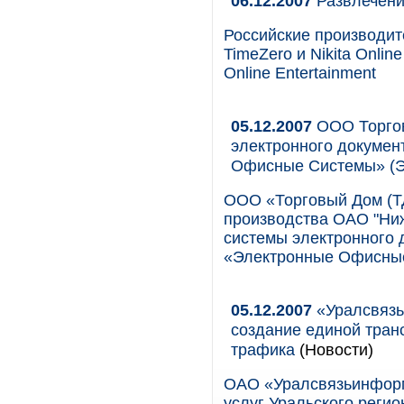
06.12.2007
Развлечени
Российские производител
TimeZero и Nikita Onli
Online Entertainment
05.12.2007
ООО Торгов
электронного докуме
Офисные Системы» (
ООО «Торговый Дом (ТД
производства ОАО "Ниж
системы электронного
«Электронные Офисные
05.12.2007
«Уралсвязь
создание единой тран
трафика
(Новости)
ОАО «Уралсвязьинформ
услуг Уральского регио