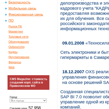
Безопасность
делопроизводства и эл
кадрового учета "КАД
Мобильная связь
предоставляя возможно
Фиксированная связь
их для обучения. Все 
ПО
российского законодат
Рынок ПК
информационных техно
Маркетинг
Торговые сети
Оборудование
09.01.2008
«Техносила
Outsourcing
Сеть электроники и бы
Кадры
гипермаркеты в Самаре
Регулирование
Финансы
Web
18.12.2007
OXS реализ
управления финансово
CMS Magazine: стоимость
на основе решений S
создания корп. сайта в
Приволжском ФО
Созданная специалист
SAP BI 7.0 позволит о
Город:
управление одной из 
компаний.
57 958
Средняя цена: