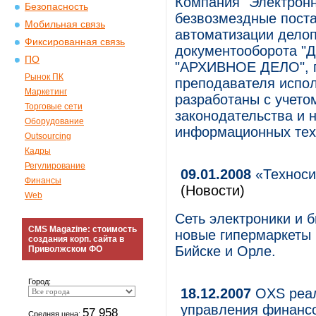
Компания "Электрон
Безопасность
безвозмездные поста
Мобильная связь
автоматизации делоп
Фиксированная связь
документооборота "Д
ПО
"АРХИВНОЕ ДЕЛО", п
Рынок ПК
преподавателя испол
Маркетинг
разработаны с учето
Торговые сети
законодательства и 
Оборудование
информационных тех
Outsourcing
Кадры
Регулирование
09.01.2008
«Техноси
Финансы
(Новости)
Web
Сеть электроники и 
CMS Magazine: стоимость
новые гипермаркеты 
создания корп. сайта в
Бийске и Орле.
Приволжском ФО
Город:
18.12.2007
OXS реал
управления финансо
57 958
Средняя цена: