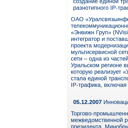
создание единой тр
разнотипного IP-тр
ОАО «Уралсвязьинфо
телекоммуникационны
«Энвижн Груп» (NVis
интегратор и постав
проекта модернизаци
мультисервисной сет
сети – одна из част
Уральском регионе в
которую реализует «
стала единой трансп
IP-трафика, включая
05.12.2007
Инноваци
Торгово-промышленн
межведомственной р
президента, Минобрн