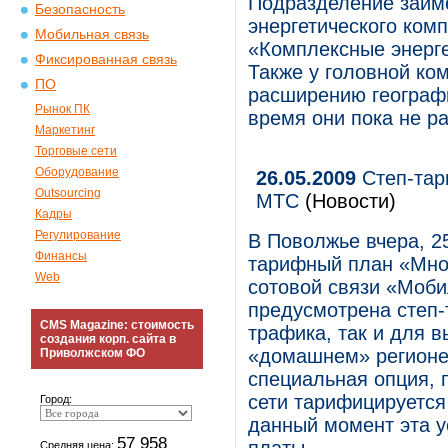
Подразделение займ
Безопасность
энергетического ком
Мобильная связь
«Комплексные энерге
Фиксированная связь
Также у головной ко
ПО
расширению географи
Рынок ПК
время они пока не р
Маркетинг
Торговые сети
Оборудование
26.05.2009
Степ-тар
Outsourcing
МТС
(Новости)
Кадры
Регулирование
В Поволжье вчера, 2
Финансы
тарифный план «Мно
Web
сотовой связи «Моб
предусмотрена степ-
CMS Magazine: стоимость
трафика, так и для 
создания корп. сайта в
«домашнем» регионе
Приволжском ФО
специальная опция, 
сети тарифицируется
Город:
данный момент эта у
57 958
Средняя цена: