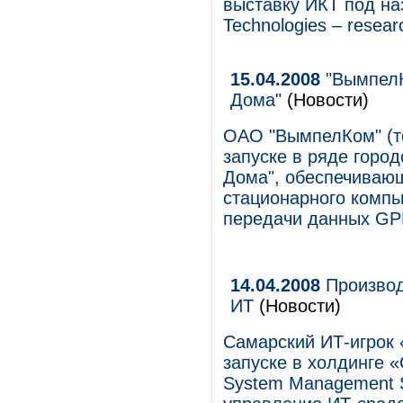
выставку ИКТ под на
Technologies – resear
15.04.2008
"ВымпелК
Дома"
(Новости)
ОАО "ВымпелКом" (то
запуске в ряде горо
Дома", обеспечивающ
стационарного компь
передачи данных G
14.04.2008
Производ
ИТ
(Новости)
Самарский ИТ-игрок
запуске в холдинге 
System Management S