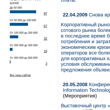
платы.
рублей
До 50 000
97
22.04.2009
Снова вр
От 50 000 до 100 000
Корпоративный рынок
67
сотового рынка боле
От 100 000 до 200 000
в последнее время б
32
потребления и затра
От 200 000 до 300 000
экономическим кризи
10
операторов все боле
для корпоративных 
От 300 000 до 500 000
условия обслуживания
3
предложения объяви
Все типы сайтов
20.05.2008
Конферен
Information Technolo
(Мероприятия)
Выставочный центр 