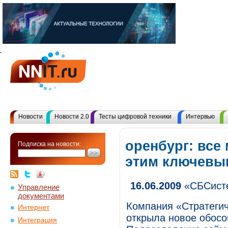
Новости
Новости 2.0
Тесты цифровой техники
Интервью
оренбург: все
Подписка на новости:
этим ключевы
16.06.2009
«СБСисте
Управление
документами
Компания «Стратеги
Интернет
открыла новое обосо
Интеграция