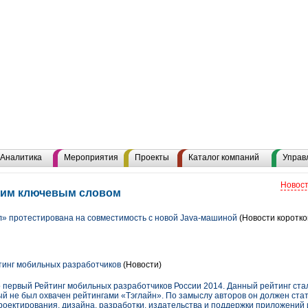
Аналитика
Мероприятия
Проекты
Каталог компаний
Управ
Новост
этим ключевым словом
» протестирована на совместимость с новой Java-машиной
(Новости коротко
тинг мобильных разработчиков
(Новости)
о первый Рейтинг мобильных разработчиков России 2014. Данный рейтинг ст
торый не был охвачен рейтингами «Тэглайн». По замыслу авторов он должен ст
роектирования, дизайна, разработки, издательства и поддержки приложений 