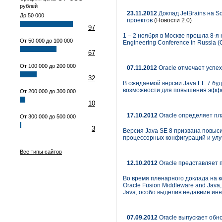
рублей
23.11.2012
Доклад JetBrains на S
До 50 000
проектов
(Новости 2.0)
97
1 – 2 ноября в Москве прошла 8-я
От 50 000 до 100 000
Engineering Conference in Russia 
67
От 100 000 до 200 000
07.11.2012
Oracle отмечает успе
32
В ожидаемой версии Java EE 7 бу
возможности для повышения эффе
От 200 000 до 300 000
10
17.10.2012
Oracle определяет пл
От 300 000 до 500 000
3
Версия Java SE 8 призвана повыс
процессорных конфигураций и ул
Все типы сайтов
12.10.2012
Oracle представляет 
Во время пленарного доклада на 
Oracle Fusion Middleware and Jav
Java, особо выделив недавние инн
07.09.2012
Oracle выпускает обно