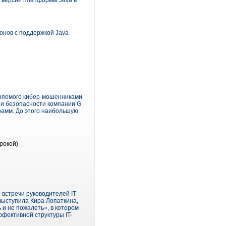
 версии платформы Java в
нов с поддержкой Java
аняемого кибер-мошенниками
ии безопасности компании G
грамм. До этого наибольшую
рокой)
встречи руководителей IT-
выступила Кира Лопаткина,
 и не пожалеть», в котором
фективной структуры IT-