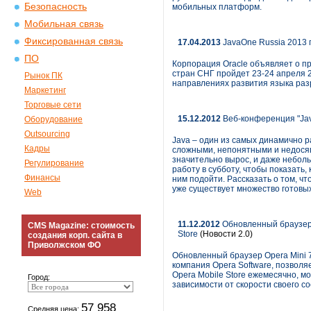
Безопасность
мобильных платформ.
Мобильная связь
Фиксированная связь
17.04.2013
JavaOne Russia 2013 
ПО
Корпорация Oracle объявляет о п
стран СНГ пройдет 23-24 апреля 2
Рынок ПК
направлениях развития языка раз
Маркетинг
Торговые сети
15.12.2012
Веб-конференция "Jav
Оборудование
Outsourcing
Java – один из самых динамично р
Кадры
сложными, непонятными и недосяга
значительно вырос, и даже небол
Регулирование
работу в субботу, чтобы показать,
Финансы
ним подойти. Рассказать о том, ч
уже существует множество готовы
Web
11.12.2012
Обновленный браузер O
CMS Magazine: стоимость
Store
(Новости 2.0)
создания корп. сайта в
Приволжском ФО
Обновленный браузер Opera Mini 7.
компания Opera Software, позволя
Opera Mobile Store ежемесячно, мо
Город:
зависимости от скорости своего с
57 958
Средняя цена: