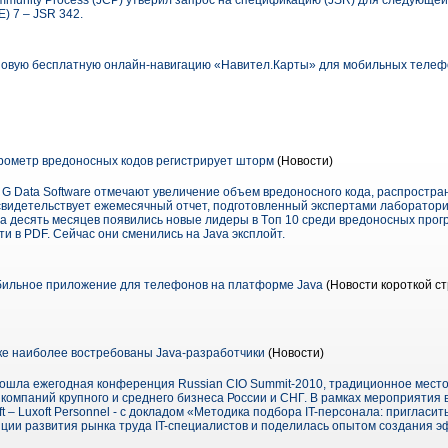
munity Process (JCP) утверил запрос на спецификацию (JSR) для следующей
E) 7 – JSR 342.
овую бесплатную онлайн-навигацию «Навител.Карты» для мобильных телефо
арометр вредоносных кодов регистрирует шторм
(Новости)
G Data Software отмечают увеличение объем вредоносного кода, распростр
м свидетельствует ежемесячный отчет, подготовленный экспертами лаборатор
 за десять месяцев появились новые лидеры в Tоп 10 среди вредоносных про
и в PDF. Сейчас они сменились на Java эксплойт.
бильное приложение для телефонов на платформе Java
(Новости короткой ст
ке наиболее востребованы Java-разработчики
(Новости)
рошла ежегодная конференция Russian CIO Summit-2010, традиционное место 
компаний крупного и среднего бизнеса России и СНГ. В рамках мероприятия 
 – Luxoft Personnel - с докладом «Методика подбора IT-персонала: пригласить
ции развития рынка труда IT-специалистов и поделилась опытом создания эф