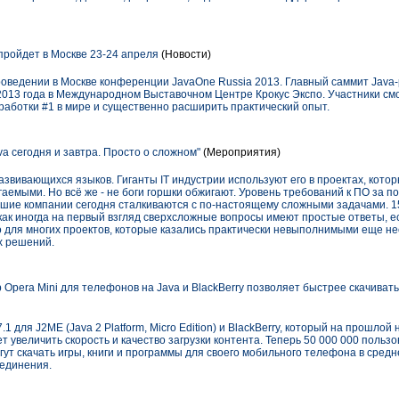
пройдет в Москве 23-24 апреля
(Новости)
роведении в Москве конференции JavaOne Russia 2013. Главный саммит Java-
013 года в Международном Выставочном Центре Крокус Экспо. Участники смог
работки #1 в мире и существенно расширить практический опыт.
a сегодня и завтра. Просто о сложном"
(Мероприятия)
азвивающихся языков. Гиганты IT индустрии используют его в проектах, кото
емыми. Но всё же - не боги горшки обжигают. Уровень требований к ПО за п
ьшие компании сегодня сталкиваются с по-настоящему сложными задачами. 1
 как иногда на первый взгляд сверхсложные вопросы имеют простые ответы, ес
то для многих проектов, которые казались практически невыполнимыми еще не
х решений.
pera Mini для телефонов на Java и BlackBerry позволяет быстрее скачивать
1 для J2ME (Java 2 Platform, Micro Edition) и BlackBerry, который на прошло
ет увеличить скорость и качество загрузки контента. Теперь 50 000 000 поль
гут скачать игры, книги и программы для своего мобильного телефона в средне
оединения.