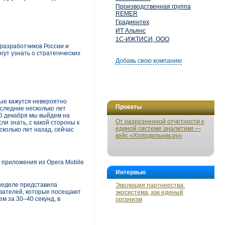
Производственная группа
REMER
Градиентех
ИТ Альянс
1С-ИЖТИСИ, ООО
разработчиков России и
ут узнать о стратегических
Добавь свою компанию
рые кажутся невероятно
Проекты
оследние несколько лет
5 декабря мы выйдем на
От разрозненной отчетности к
ли знать, с какой стороны к
единой системе аналитики —
сколько лет назад, сейчас
кейс «Холодильник.ру»
 приложения из Opera Mobile
Интервью
й неделе представила
Эволюция партнерства:
зователей, которые посещают
экосистема, как единый
м за 30–40 секунд, в
организм