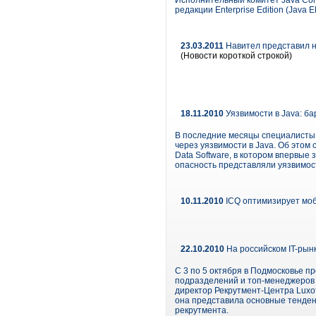
Исполнительный комитет Java Com
редакции Enterprise Edition (Java E
23.03.2011
Навител представил н
(Новости короткой строкой)
18.11.2010
Уязвимости в Java: б
В последние месяцы специалисты 
через уязвимости в Java. Об это
Data Software, в котором впервые
опасность представляли уязвимост
10.11.2010
ICQ оптимизирует мо
22.10.2010
На российском IT-рын
С 3 по 5 октября в Подмосковье п
подразделений и топ-менеджеров 
директор Рекрутмент-Центра Luxoft
она представила основные тенден
рекрутмента.