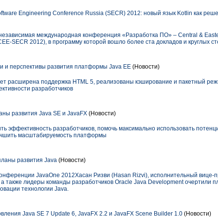
oftware Engineering Conference Russia (SECR) 2012: новый язык Kotlin как ре
 независимая международная конференция «Разработка ПО» – Central & Easte
(CEE-SECR 2012), в программу которой вошло более ста докладов и круглых ст
хи и перспективы развития платформы Java EE
(Новости)
дет расширена поддержка HTML 5, реализованы кэширование и пакетный реж
ктивности разработчиков
аны развития Java SE и JavaFX
(Новости)
ить эффективность разработчиков, помочь максимально использовать потен
учшить масштабируемость платформы
планы развития Java
(Новости)
конференции JavaOne 2012Хасан Ризви (Hasan Rizvi), исполнительный вице-
a, а также лидеры команды разработчиков Oracle Java Development очертили
овации технологии Java.
вления Java SE 7 Update 6, JavaFX 2.2 и JavaFX Scene Builder 1.0
(Новости)