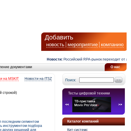
Добавить
новость
мероприятие
компанию
Новости:
Российский RPA-рынок переходит от автомат
ление документами
О нас
и на MSKIT
Новости на ITSZ
Поиск:
й строкой)
Тесты цифровой техники
Каталог компаний
ал последним сегментом
ать инструментом подбора
и других решений для
Кит-системс