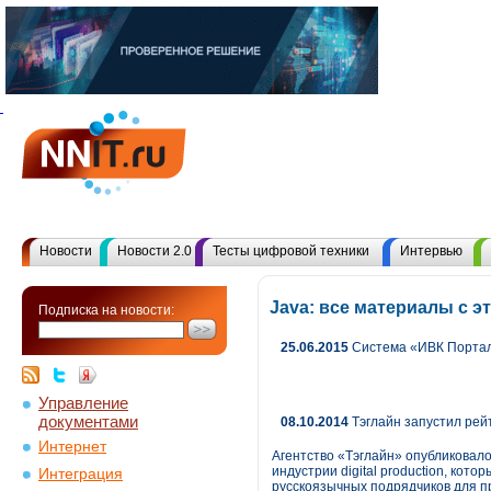
Новости
Новости 2.0
Тесты цифровой техники
Интервью
Java: все материалы с 
Подписка на новости:
25.06.2015
Система «ИВК Портал
Управление
документами
08.10.2014
Тэглайн запустил рей
Интернет
Агентство «Тэглайн» опубликовал
индустрии digital production, ко
Интеграция
русскоязычных подрядчиков для п