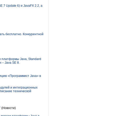
 7 Update 6) и JavaFX 2.2, а
чать бесплатно. Конкурентной
я платформы Java, Standard
 – Java SE 8.
зицию «Программист Java» в
одулей и интеграционных
писание технической
7
(Новости)