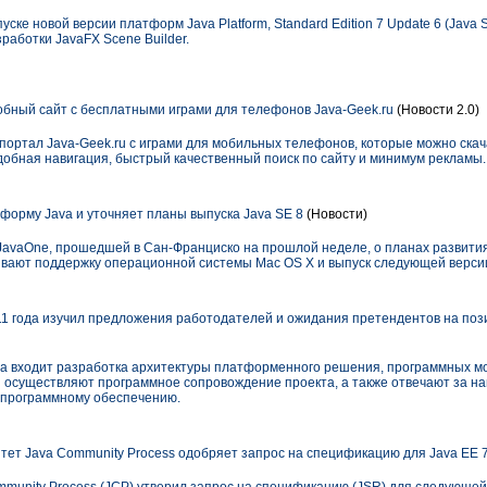
ске новой версии платформ Java Platform, Standard Edition 7 Update 6 (Java SE
работки JavaFX Scene Builder.
обный сайт с бесплатными играми для телефонов Java-Geek.ru
(Новости 2.0)
 портал Java-Geek.ru с играми для мобильных телефонов, которые можно ска
добная навигация, быстрый качественный поиск по сайту и минимум рекламы.
форму Java и уточняет планы выпуска Java SE 8
(Новости)
JavaOne, прошедшей в Сан-Франциско на прошлой неделе, о планах развити
ривают поддержку операционной системы Mac OS X и выпуск следующей версии
011 года изучил предложения работодателей и ожидания претендентов на по
a входит разработка архитектуры платформенного решения, программных м
осуществляют программное сопровождение проекта, а также отвечают за на
 программному обеспечению.
ет Java Community Process одобряет запрос на спецификацию для Java EE 