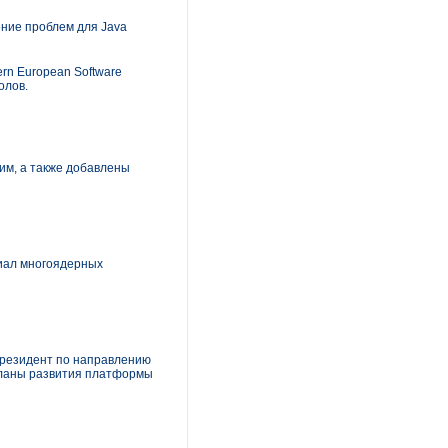
шение проблем для Java
rn European Software
олов.
им, а также добавлены
циал многоядерных
президент по направлению
 планы развития платформы