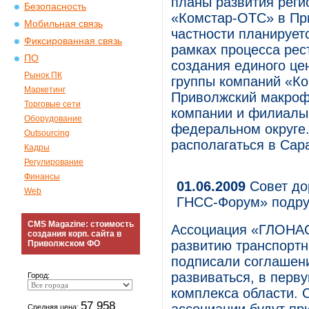
планы развития реги
Безопасность
«Комстар-ОТС» в Пр
Мобильная связь
частности планируетс
Фиксированная связь
рамках процесса рес
ПО
создания единого це
Рынок ПК
группы компаний «К
Маркетинг
Приволжский макрофи
Торговые сети
компании и филиалы
Оборудование
федеральном округе
Outsourcing
располагаться в Сар
Кадры
Регулирование
Финансы
01.06.2009
Совет до
Web
ГНСС-Форум» подру
CMS Magazine: стоимость
Ассоциация «ГЛОНАС
создания корп. сайта в
развитию транспортн
Приволжском ФО
подписали соглашени
развиваться, в перв
Город:
комплекса области. 
57 958
Средняя цена: