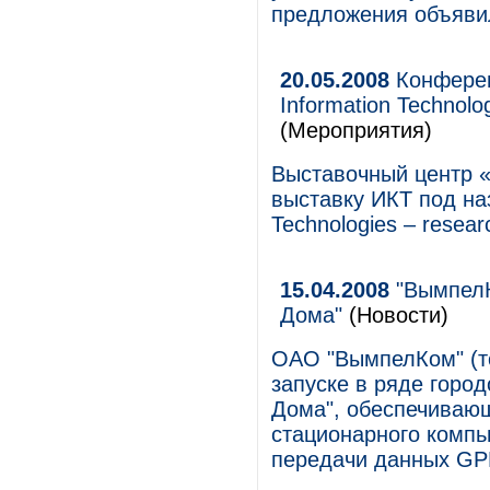
предложения объяви
20.05.2008
Конферен
Information Technolo
(Мероприятия)
Выставочный центр 
выставку ИКТ под на
Technologies – resear
15.04.2008
"ВымпелК
Дома"
(Новости)
ОАО "ВымпелКом" (то
запуске в ряде горо
Дома", обеспечивающ
стационарного компь
передачи данных G