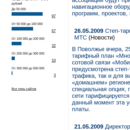
ассоциации будут пр
рублей
навигационное обору
До 50 000
программ, проектов,
97
От 50 000 до 100 000
26.05.2009
Степ-тар
67
МТС
(Новости)
От 100 000 до 200 000
32
В Поволжье вчера, 2
От 200 000 до 300 000
тарифный план «Мно
10
сотовой связи «Моб
предусмотрена степ-
От 300 000 до 500 000
трафика, так и для 
3
«домашнем» регионе
специальная опция, 
Все типы сайтов
сети тарифицируется
данный момент эта у
платы.
21.05.2009
Директор