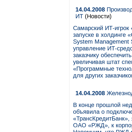
14.04.2008
Производ
ИТ
(Новости)
Самарский ИТ-игрок
запуске в холдинге 
System Management S
управление ИТ-средо
заказчику обеспечит
увеличивая штат спе
«Программные технол
для других заказчико
14.04.2008
Железнод
В конце прошлой не
объявила о подключ
«ТрансКредитБанк»,
ОАО «РЖД», к корпор