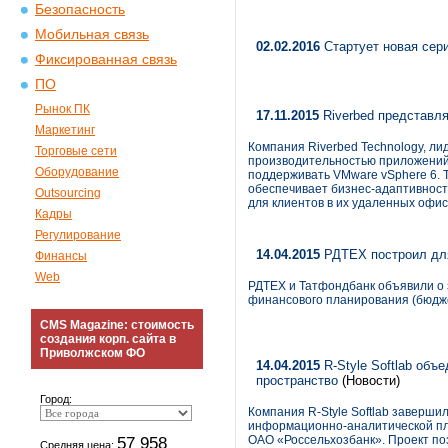
Безопасность
Мобильная связь
02.02.2016
Стартует новая сер
Фиксированная связь
ПО
Рынок ПК
17.11.2015
Riverbed представля
Маркетинг
Компания Riverbed Technology, л
Торговые сети
производительностью приложений, 
Оборудование
поддерживать VMware vSphere 6. 
обеспечивает бизнес-адаптивнос
Outsourcing
для клиентов в их удаленных офис
Кадры
Регулирование
14.04.2015
РДТЕХ построил для
Финансы
Web
РДТЕХ и Татфондбанк объявили о 
финансового планирования (бюдж
CMS Magazine: стоимость
создания корп. сайта в
Приволжском ФО
14.04.2015
R-Style Softlab об
пространство
(Новости)
Город:
Компания R-Style Softlab заверш
информационно-аналитической пл
57 958
ОАО «Россельхозбанк». Проект п
Средняя цена: