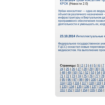
23.10.2014
Урбан консалтинг пр
КРОК
(Новости 2.0)
Урбан консалтинг — одна из ведущ
объектов различного назначения 
инфраструктуры в Виртуальном да
программного обеспечения позвол
деятельности и уменьшать их, ког
23.10.2014
Интеллектуальные м
Федеральное государственное ун
ГЦСС) оснастил новые переговор
медиасистем. На выполнение прое
Страницы:
1
|
2
|
3
|
4
|
5
|
6
|
7
24
|
25
|
26
|
27
|
28
|
29
|
30
|
31
|
48
|
49
|
50
|
51
|
52
|
53
|
54
|
5
71
|
72
|
73
|
74
|
75
|
76
|
77
|
78
|
95
|
96
|
97
|
98
|
99
|
100
|
101
114
|
115
|
116
|
117
|
118
|
119
|
|
133
|
134
|
135
|
136
|
137
|
138
151
|
152
|
153
|
154
|
155
|
156
|