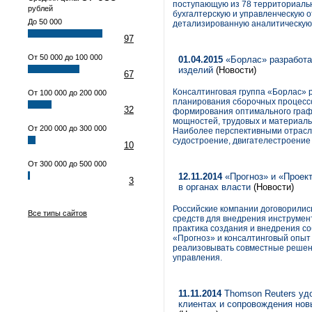
поступающую из 78 территориальн
рублей
бухгалтерскую и управленческую 
До 50 000
детализированную аналитическую 
97
От 50 000 до 100 000
01.04.2015
«Борлас» разработа
изделий
(Новости)
67
Консалтинговая группа «Борлас» р
От 100 000 до 200 000
планирования сборочных процессо
32
формирования оптимального граф
мощностей, трудовых и материальн
От 200 000 до 300 000
Наиболее перспективными отрасл
судостроение, двигателестроение
10
От 300 000 до 500 000
12.11.2014
«Прогноз» и «Проект
3
в органах власти
(Новости)
Российские компании договорилис
Все типы сайтов
средств для внедрения инструмен
практика создания и внедрения с
«Прогноз» и консалтинговый опыт
реализовывать совместные решен
управления.
11.11.2014
Thomson Reuters уд
клиентах и сопровождения нов