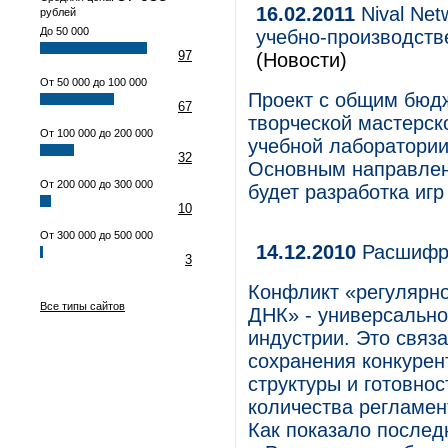
16.02.2011
Nival Net
рублей
До 50 000
учебно-производств
97
(Новости)
От 50 000 до 100 000
Проект с общим бюдж
67
творческой мастерск
От 100 000 до 200 000
учебной лаборатории
32
Основным направлен
От 200 000 до 300 000
будет разработка иг
10
От 300 000 до 500 000
14.12.2010
Расшифро
3
Конфликт «регулярн
Все типы сайтов
ДНК» - универсально
индустрии. Это связ
сохранения конкурент
структуры и готовнос
количества регламен
Как показало послед