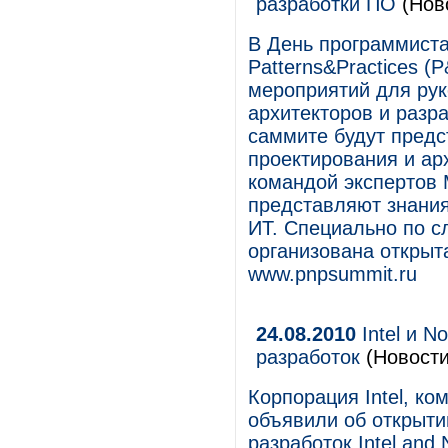
разработки ПО
(Нов
В День программиста
Patterns&Practices (
мероприятий для рук
архитекторов и разр
саммите будут предс
проектирования и ар
командой экспертов M
представляют знания
ИТ. Специально по с
организована открыт
www.pnpsummit.ru
24.08.2010
Intel и N
разработок
(Новости
Корпорация Intel, ко
объявили об открыти
разработок Intel and 