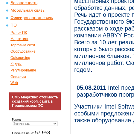
масштабных проектов
Безопасность
обработке данных, р
Мобильная связь
Речь идет о проекте 
Фиксированная связь
Государственного Эк
ПО
рассказом о ходе ра
Рынок ПК
компании ABBYY Росс
Маркетинг
Всего за 10 лет реа
Торговые сети
которых было расска
Оборудование
миллионов бланков. 
Outsourcing
миллионов работ. Ск
Кадры
годом.
Регулирование
Финансы
Web
05.08.2011
Intel пр
разработчиков прог
CMS Magazine: стоимость
создания корп. сайта в
Участники Intel Soft
Приволжском ФО
особыми предложения
также оборудование 
Город:
57 958
Средняя цена: