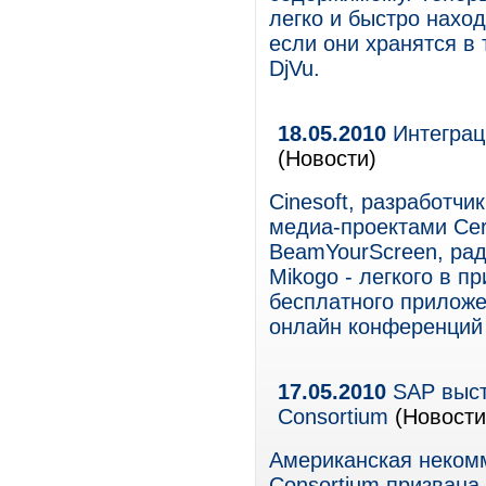
легко и быстро нахо
если они хранятся в 
DjVu.
18.05.2010
Интеграц
(Новости)
Cinesoft, разработч
медиа-проектами Cer
BeamYourScreen, рад
Mikogo - легкого в п
бесплатного приложе
онлайн конференций 
17.05.2010
SAP высту
Consortium
(Новости
Американская некомме
Consortium призвана