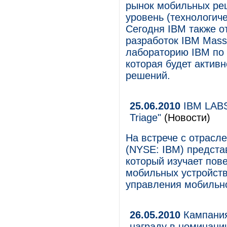
рынок мобильных ре
уровень (технологич
Сегодня IBM также о
разработок IBM Mass
лабораторию IBM по 
которая будет актив
решений.
25.06.2010
IBM LABS
Triage"
(Новости)
На встрече с отрасл
(NYSE: IBM) предста
который изучает пов
мобильных устройств
управления мобильно
26.05.2010
Кампания
награду в номинаци