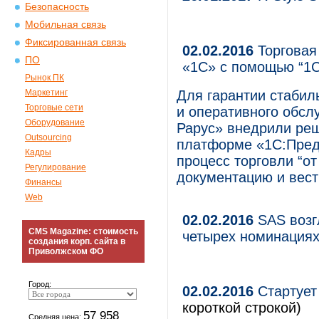
Безопасность
Мобильная связь
Фиксированная связь
02.02.2016
Торговая
ПО
«1С» с помощью “1С
Рынок ПК
Маркетинг
Для гарантии стабил
Торговые сети
и оперативного обсл
Оборудование
Рарус» внедрили реш
Outsourcing
платформе «1С:Пред
Кадры
процесс торговли “о
Регулирование
документацию и вест
Финансы
Web
02.02.2016
SAS возгл
CMS Magazine: стоимость
четырех номинация
создания корп. сайта в
Приволжском ФО
Город:
02.02.2016
Стартует
короткой строкой)
57 958
Средняя цена: