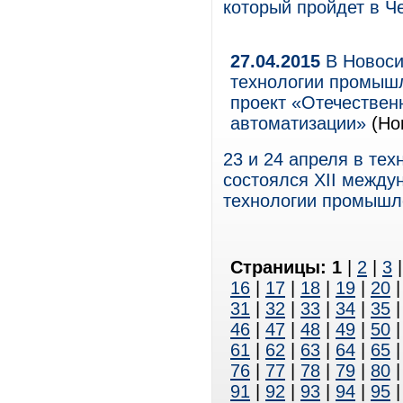
который пройдет в Ч
27.04.2015
В Новоси
технологии промыш
проект «Отечестве
автоматизации»
(Но
23 и 24 апреля в те
состоялся XII межд
технологии промышл
Страницы:
1
|
2
|
3
16
|
17
|
18
|
19
|
20
31
|
32
|
33
|
34
|
35
46
|
47
|
48
|
49
|
50
61
|
62
|
63
|
64
|
65
76
|
77
|
78
|
79
|
80
91
|
92
|
93
|
94
|
95