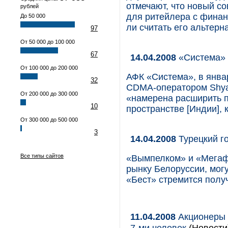
отмечают, что новый с
рублей
для ритейлера с финан
До 50 000
ли считать его альтер
97
От 50 000 до 100 000
67
14.04.2008
«Система» и
От 100 000 до 200 000
АФК «Система», в янва
32
CDMA-оператором Shyam 
От 200 000 до 300 000
«намерена расширить п
10
пространстве [Индии],
От 300 000 до 500 000
3
14.04.2008
Турецкий г
Все типы сайтов
«Вымпелком» и «Мегафо
рынку Белоруссии, могу
«Бест» стремится получ
11.04.2008
Акционеры 
7-ми человек
(Новости