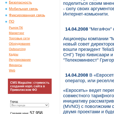
Безопасность
поделиться своим мнен
- силу своих аргументо
Мобильная связь
Интернет-комьюнити.
Фиксированная связь
ПО
Рынок ПК
14.04.2008
"МегаФон" 
Маркетинг
Акционеры компании "
Торговые сети
новый совет директоров
Оборудование
вошли президент TeliaS
Outsourcing
СНГ) Теро Кивисаари и
Кадры
"Телекоминвест" Григор
Регулирование
Финансы
Web
14.04.2008
В «Евросет
оператор, или реселл
CMS Magazine: стоимость
создания корп. сайта в
«Евросеть» ведет пере
Приволжском ФО
совместного тарифного
инициативу рассматрив
Город:
(MVNO) с поволжским 
двумя проектами и буд
57 958
Средняя цена: