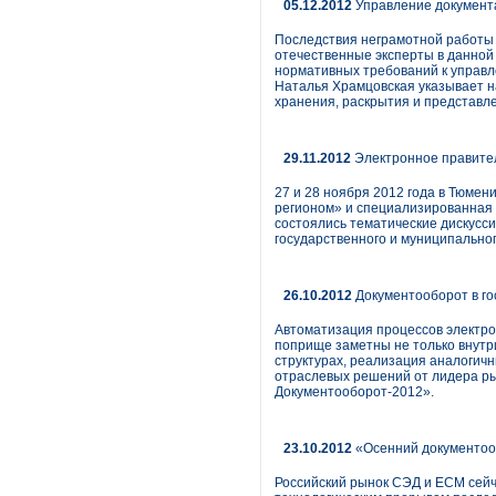
05.12.2012
Управление документа
Последствия неграмотной работы 
отечественные эксперты в данной
нормативных требований к управ
Наталья Храмцовская указывает на
хранения, раскрытия и представле
29.11.2012
Электронное правите
27 и 28 ноября 2012 года в Тюме
регионом» и специализированная
состоялись тематические дискусс
государственного и муниципально
26.10.2012
Документооборот в го
Автоматизация процессов электрон
поприще заметны не только внутр
структурах, реализация аналогичн
отраслевых решений от лидера р
Документооборот-2012».
23.10.2012
«Осенний документооб
Российский рынок СЭД и ECM сейча