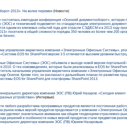
борот-2013». На волне перемен
(Новости)
е состоялась ежегодная конференция «Осенний документооборот», которую 
ЭОС) и технический подкомитет по стандартизации электронного документо
тся одним из ключевых событий года для отрасли СЭД/ECM и в 2013 году пр
013» посетили в общей сложности порядка 350 человек из более чем 200 ор
же бизнес.
ика управления маркетинга компании «Электронные Офисные Системы», pro
: «Система EOS for SharePoint версии 3.5 отличается высоким уровнем быстр
ные Офисные Системы» (ЭОС) объявила о выходе новой версии портальной с
nt 2010. О тех нововведениях, которые были реализованы в EOS for SharePoin
ститель начальника управления маркетинга компании «Электронные Офисные
андр Осипов. Кроме того, он рассказал о дальнейших планах по развитию прод
истемы EOS for SharePoint для платформы SharePoint 2013.
енерального директора компании ЭОС (ПВ) Юрий Назаров: «Сегодня клиент
 разных устройствах»
(Интервью)
ти любого разработчика программных продуктов является постоянная работ
 на рынок новых версий продуктов продолжается у компании «Электронные 
нии уделяют значительное внимание как общим тенденциям отраслевого рынк
хода решений и особенности новых версий продуктов стали предметом разго
генерального директора компании ЭОС (ПВ) Юрием Назаровым.