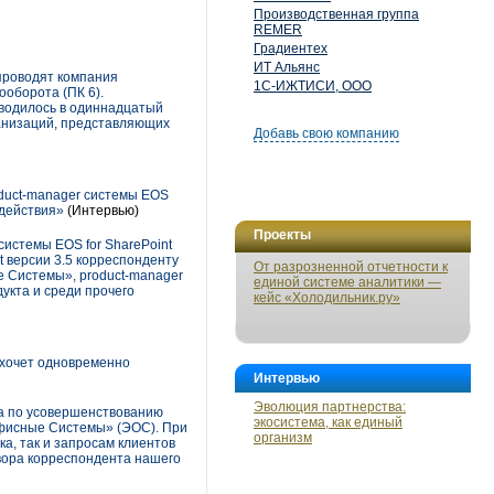
Производственная группа
REMER
Градиентех
ИТ Альянс
проводят компания
1С-ИЖТИСИ, ООО
оборота (ПК 6).
оводилось в одиннадцатый
ганизаций, представляющих
Добавь свою компанию
duct-manager системы EOS
одействия»
(Интервью)
Проекты
истемы EOS for SharePoint
t версии 3.5 корреспонденту
От разрозненной отчетности к
 Системы», product-manager
единой системе аналитики —
укта и среди прочего
кейс «Холодильник.ру»
 хочет одновременно
Интервью
Эволюция партнерства:
а по усовершенствованию
экосистема, как единый
Офисные Системы» (ЭОС). При
организм
а, так и запросам клиентов
вора корреспондента нашего