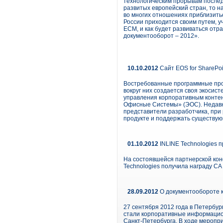
технологическим прорывам послед
развитых европейский стран, то н
во многих отношениях приблизить
России приходится своим путем, 
ECM, и как будет развиваться от
документооборот – 2012».
10.10.2012
Сайт EOS for SharePo
Востребованные программные прод
вокруг них создается своя экосис
управления корпоративным контен
Офисные Системы» (ЭОС). Недавно
представители разработчика, при
продукте и поддержать существующ
01.10.2012
INLINE Technologies 
На состоявшейся партнерской конфе
Technologies получила награду CA C
28.09.2012
О документообороте к
27 сентября 2012 года в Петербу
стали корпоративные информацио
Санкт-Петербурга. В ходе меропр