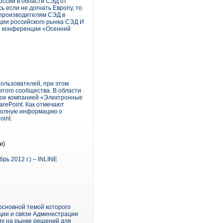
оссии в области СЭД от
 если не догнать Европу, то
 производителям СЭД в
ции российского рынка СЭД И
ли конференции «Осенний
ользователей, при этом
этого сообщества. В области
нное компанией «Электронные
rePoint. Как отмечают
 полную информацию о
int.
и)
рь 2012 г.) – INLINE
основной темой которого
ии и связи Администрации
их на рынке решений для