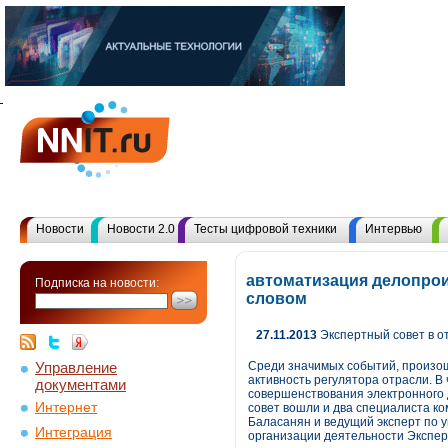
Новости
Новости 2.0
Тесты цифровой техники
Интервью
автоматизация делопрои
Подписка на новости:
словом
27.11.2013
Экспертный совет в о
Управление
Среди значимых событий, произош
активность регулятора отрасли. В
документами
совершенствования электронного 
Интернет
совет вошли и два специалиста 
Баласанян и ведущий эксперт по 
Интеграция
организации деятельности Эксперт