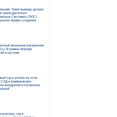
евными. Такие выводы делают
я законодательно-
Офисные Системы» (ЭОС)
ушения правил создания,
еменный механизм управления
»). В рамках Форума
ий в системе
вый год и успехи на этом
я СЭД в коммерческих
ах внедрения в госорганах
сенний
гулятора, так и