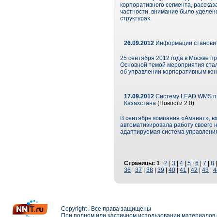
корпоративного сегмента, рассказ
частности, внимание было уделен
структурах.
26.09.2012
Информации становит
25 сентября 2012 года в Москве п
Основной темой мероприятия стал
об управлении корпоративным кон
17.09.2012
Систему LEAD WMS пр
Казахстана
(Новости 2.0)
В сентябре компания «Аманат», в
автоматизировала работу своего н
адаптируемая система управления
Страницы:
1
|
2
|
3
|
4
|
5
|
6
|
7
|
8
36
|
37
|
38
|
39
|
40
|
41
|
42
|
43
|
4
Copyright . Все права защищены
При полном или частичном использовании материалов с