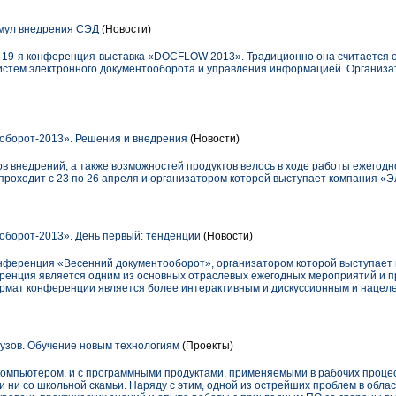
имул внедрения СЭД
(Новости)
а 19-я конференция-выставка «DOCFLOW 2013». Традиционно она считается 
истем электронного документооборота и управления информацией. Организа
оборот-2013». Решения и внедрения
(Новости)
в внедрений, а также возможностей продуктов велось в ходе работы ежего
 проходит с 23 по 26 апреля и организатором которой выступает компания 
оборот-2013». День первый: тенденции
(Новости)
онференция «Весенний документооборот», организатором которой выступает
енция является одним из основных отраслевых ежегодных мероприятий и п
ормат конференции является более интерактивным и дискуссионным и нацел
узов. Обучение новым технологиям
(Проекты)
компьютером, и с программными продуктами, применяемыми в рабочих процес
ли ни со школьной скамьи. Наряду с этим, одной из острейших проблем в обла