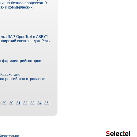
ичных бизнес-процессов. В
ах и коммерческих
ржке SAP, OpenText и ABBYY.
широкий спектр задач. Речь
их фармдистрибьюторов
 Казахстане,
ена российская отраслевая
|
29
|
30
|
31
|
32
|
33
|
34
|
35
|
язательна