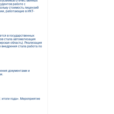
ыпускников отечественных
тудентов работе с
ольку стоимость лицензий
нии, работающие в ИКТ-
ется в государственных
тов стала автоматизация
рская область). Реализация
ю внедрения стала работа по
ления документами и
и.
 итоги года». Мероприятие