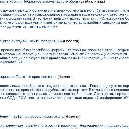
ми в России: Небрежность может дорого обойтись
(Аналитика)
с документами для организаций и должностных лиц могут быть самыми плач
 области, исходя из наблюдающейся в последние годы тенденции ужесточени
лению документами. В частности, ведущий эксперт компании «Электронные 
 то, что год от года увеличивается как количество штрафных санкций за нар
ния документов, так и их величина.
льство обсудили. На «Инфотех-2012»
(Новости)
ни прошел пятый всероссийский форум «Электронное правительство — совр
 выставка «Информационные технологии Тюменской области» («Инфотех-2012
ионные секции по актуальным проблемам развития информационных технолог
го управления.
сорганах. Практика превыше всего
(Новости)
ного документооборота в государственных органах в России идет уже не пер
и страны, но признаются и зарубежными экспертами. В отличие от внедрени
ых процессов в органах власти имеет свои особенности. О конкретных пример
ынка СЭД и ECM-систем говорили эксперты в ходе недавней конференции «О
орот – 2012»: на пороге нового этапа
(Новости)
с переживает этап бурного роста и развития – благодаря как инициативам ре