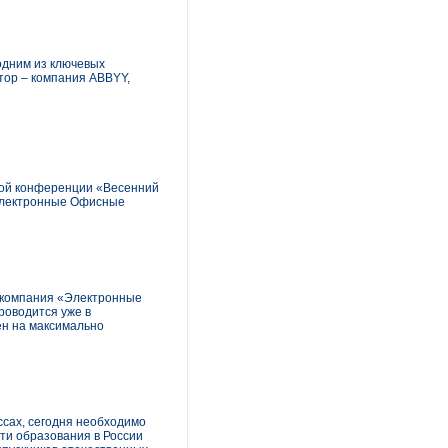
одним из ключевых
тор – компания ABBYY,
дной конференции «Весенний
«Электронные Офисные
 компания «Электронные
роводится уже в
ен на максимально
сах, сегодня необходимо
сти образования в России