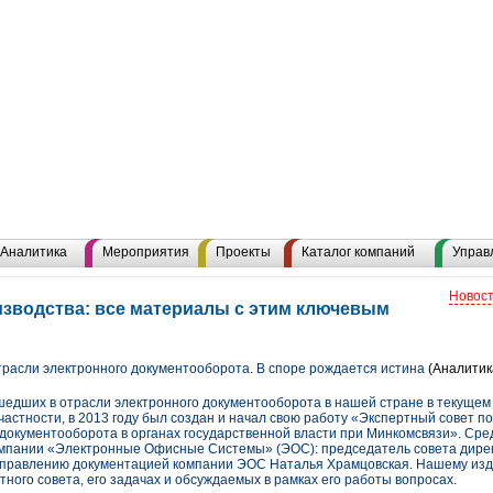
Аналитика
Мероприятия
Проекты
Каталог компаний
Управ
Новост
зводства: все материалы с этим ключевым
трасли электронного документооборота. В споре рождается истина
(Аналитик
едших в отрасли электронного документооборота в нашей стране в текущем 
 частности, в 2013 году был создан и начал свою работу «Экспертный совет п
документооборота в органах государственной власти при Минкомсвязи». Сре
компании «Электронные Офисные Системы» (ЭОС): председатель совета дир
управлению документацией компании ЭОС Наталья Храмцовская. Нашему изд
ного совета, его задачах и обсуждаемых в рамках его работы вопросах.