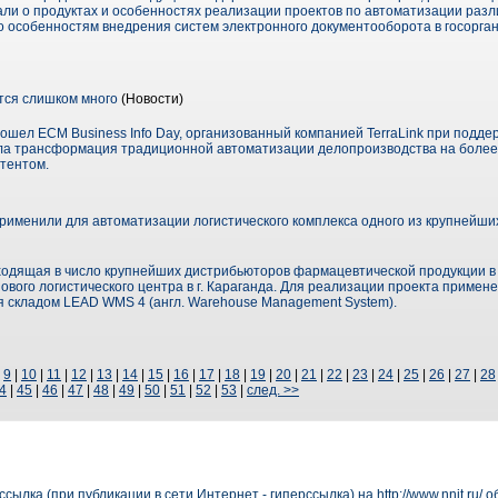
али о продуктах и особенностях реализации проектов по автоматизации разл
о особенностям внедрения систем электронного документооборота в госорган
ся слишком много
(Новости)
рошел ECM Business Info Day, организованный компанией TerraLink при подде
а трансформация традиционной автоматизации делопроизводства на более 
тентом.
именили для автоматизации логистического комплекса одного из крупнейш
ходящая в число крупнейших дистрибьюторов фармацевтической продукции в
ового логистического центра в г. Караганда. Для реализации проекта примен
 складом LEAD WMS 4 (англ. Warehouse Management System).
|
9
|
10
|
11
|
12
|
13
|
14
|
15
|
16
|
17
|
18
|
19
|
20
|
21
|
22
|
23
|
24
|
25
|
26
|
27
|
28
4
|
45
|
46
|
47
|
48
|
49
|
50
|
51
|
52
|
53
|
след. >>
сылка (при публикации в сети Интернет - гиперссылка) на
http://www.nnit.ru/
об