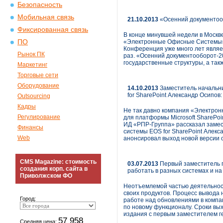
Безопасность
Мобильная связь
21.10.2013
«Осенний документоо
Фиксированная связь
В конце минувшей недели в Москв
ПО
«Электронные Офисные Системы» (
Конференция уже много лет являе
Рынок ПК
раз. «Осенний документооборот-2
государственные структуры, а так
Маркетинг
Торговые сети
Оборудование
14.10.2013
Заместитель начальн
for SharePoint Александр Осипов
Outsourcing
Кадры
Не так давно компания «Электрон
Регулирование
для платформы Microsoft SharePoi
ИД «РПР-Группа» рассказал заме
Финансы
системы EOS for SharePoint Алекс
Web
анонсировал выход новой версии с
CMS Magazine: стоимость
03.07.2013
Первый заместитель г
создания корп. сайта в
работать в разных системах и на
Приволжском ФО
Неотъемлемой частью деятельнос
своих продуктов. Процесс вывода
Город:
работе над обновлениями в компа
по новому функционалу. Сроки вы
издания с первым заместителем 
57 958
Средняя цена: