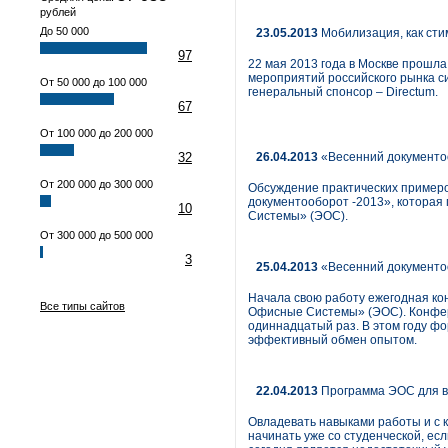
рублей
До 50 000
23.05.2013
Мобилизация, как ст
97
22 мая 2013 года в Москве прошл
мероприятий российского рынка с
От 50 000 до 100 000
генеральный спонсор – Directum.
67
От 100 000 до 200 000
32
26.04.2013
«Весенний документо
От 200 000 до 300 000
Обсуждение практических примеро
документооборот -2013», которая
10
Системы» (ЭОС).
От 300 000 до 500 000
3
25.04.2013
«Весенний документо
Начала свою работу ежегодная к
Все типы сайтов
Офисные Системы» (ЭОС). Конфер
одиннадцатый раз. В этом году ф
эффективный обмен опытом.
22.04.2013
Программа ЭОС для в
Овладевать навыками работы и с 
начинать уже со студенческой, ес