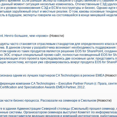
него времени. Если раньше эксперты говорили о существенном отставании Р
а данный момент ситуация несколько изменилась. Отечественным СЭД удалось
ся к уровню проникновения СЭД и ECM в госструктуры и бизнес. Однако идти
учитывая зарубежный опыт и местные реалии. О том, каковы основные тенден
расль в будущем, эксперты говорили на состоявшейся в конце минувшей неде
int. Нечто большее, чем «промо»
(Новости)
укты часто становятся отраслевым стандартом для определенного класса п
тема. В данном случае у разработчика возникает необходимость поддержания 
том одним из таких продуктов является решение EOS for SharePoint, созда
 ЭОС открыл специальный промо-сайт, полностью посвященный EOS for Sha
 реализации этого проекта преследовались две основные цели: представить
ую экосистему, которая уже сформировалась вокруг продукта EOS for SharePo
признана одним из лучших партнеров CA Technologies в регионе EMEA
(Новост
ренции компании CA Technologies – Executive Partner Forum (г. Прага, сентяб
ertification and Specialization Awards EMEA Partner, 2012.
ак части бизнес-процесса. Рассказали на семинаре в Смольном
(Новости)
рге в здании Администрации Северной столицы (Смольный) прошел семинар, 
нные системы. Организатором семинара выступил Комитет по информатизац
иятия представители ведущих вендоров и компаний-интеграторов, работающ