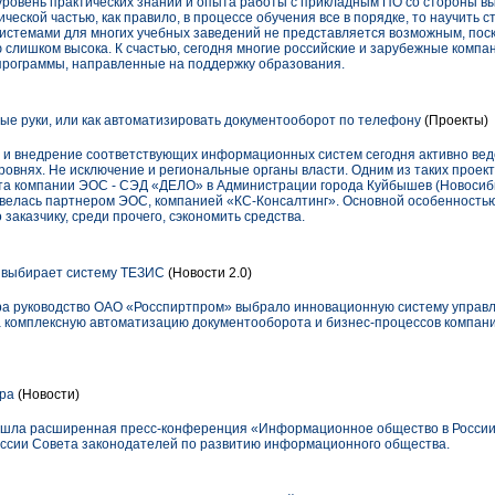
уровень практических знаний и опыта работы с прикладным ПО со стороны в
ческой частью, как правило, в процессе обучения все в порядке, то научить с
темами для многих учебных заведений не представляется возможным, поск
слишком высока. К счастью, сегодня многие российские и зарубежные компа
программы, направленные на поддержку образования.
ые руки, или как автоматизировать документооборот по телефону
(Проекты)
и внедрение соответствующих информационных систем сегодня активно вед
 уровнях. Не исключение и региональные органы власти. Одним из таких проек
та компании ЭОС - СЭД «ДЕЛО» в Администрации города Куйбышев (Новосиби
, велась партнером ЭОС, компанией «КС-Консалтинг». Основной особенность
заказчику, среди прочего, сэкономить средства.
выбирает систему ТЕЗИС
(Новости 2.0)
ра руководство ОАО «Росспиртпром» выбрало инновационную систему управ
 комплексную автоматизацию документооборота и бизнес-процессов компани
тра
(Новости)
рошла расширенная пресс-конференция «Информационное общество в России:
иссии Совета законодателей по развитию информационного общества.