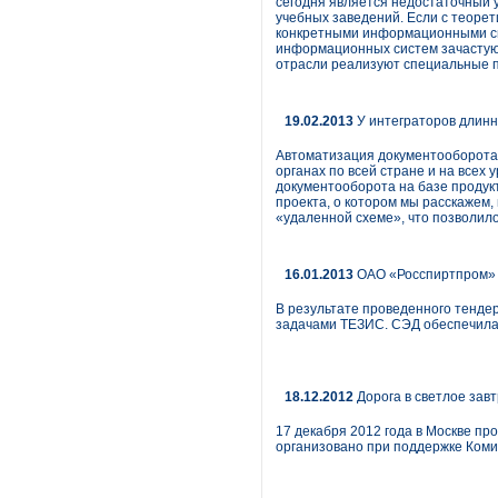
сегодня является недостаточный 
учебных заведений. Если с теорети
конкретными информационными сис
информационных систем зачастую 
отрасли реализуют специальные 
19.02.2013
У интеграторов длинн
Автоматизация документооборота 
органах по всей стране и на всех
документооборота на базе продук
проекта, о котором мы расскажем
«удаленной схеме», что позволило 
16.01.2013
ОАО «Росспиртпром» 
В результате проведенного тенде
задачами ТЕЗИС. СЭД обеспечила
18.12.2012
Дорога в светлое зав
17 декабря 2012 года в Москве п
организовано при поддержке Ком