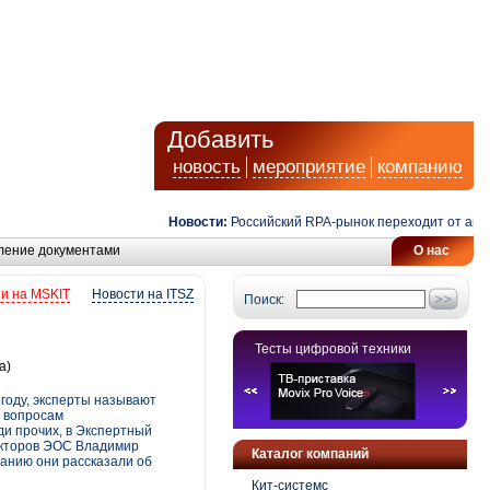
Добавить
новость
мероприятие
компанию
Новости:
Российский RPA-рынок переходит от автомати
ление документами
О нас
и на MSKIT
Новости на ITSZ
Поиск:
Тесты цифровой техники
а)
году, эксперты называют
о вопросам
ди прочих, в Экспертный
екторов ЭОС Владимир
Каталог компаний
анию они рассказали об
Кит-системс