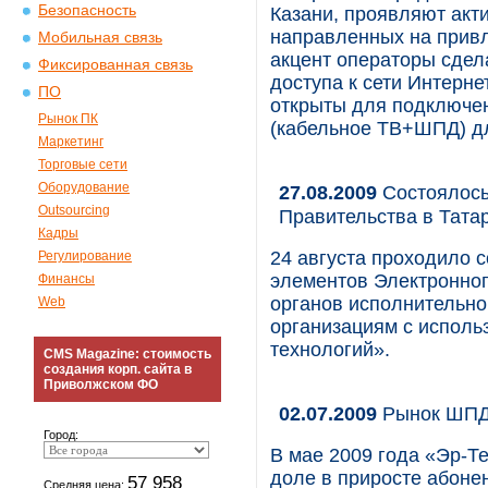
Безопасность
Казани, проявляют акт
направленных на привл
Мобильная связь
акцент операторы сдел
Фиксированная связь
доступа к сети Интерне
ПО
открыты для подключе
Рынок ПК
(кабельное ТВ+ШПД) дл
Маркетинг
Торговые сети
Оборудование
27.08.2009
Состоялось
Outsourcing
Правительства в Тата
Кадры
24 августа проходило 
Регулирование
элементов Электронног
Финансы
органов исполнительно
Web
организациям с испол
технологий».
CMS Magazine: стоимость
создания корп. сайта в
Приволжском ФО
02.07.2009
Рынок ШПД
Город:
В мае 2009 года «Эр-Т
доле в приросте абоне
57 958
Средняя цена: