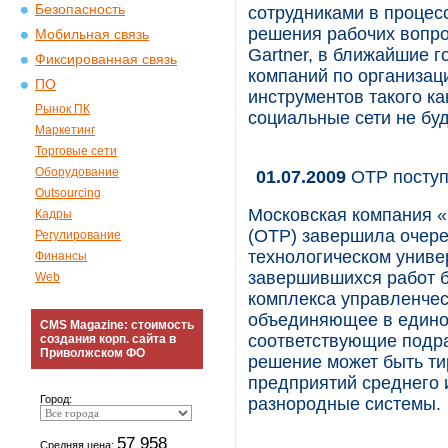
Безопасность
сотрудниками в процес
решения рабочих вопро
Мобильная связь
Gartner, в ближайшие г
Фиксированная связь
компаний по организа
ПО
инструментов такого к
Рынок ПК
социальные сети не буд
Маркетинг
Торговые сети
Оборудование
01.07.2009
ОТР поступ
Outsourcing
Московская компания 
Кадры
(ОТР) завершила очере
Регулирование
технологическом универ
Финансы
завершившихся работ 
Web
комплекса управленчес
объединяющее в едино
CMS Magazine: стоимость
соответствующие подра
создания корп. сайта в
Приволжском ФО
решение может быть тир
предприятий среднего 
Город:
разнородные системы.
57 958
Средняя цена: