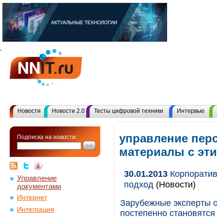
Новости
Новости 2.0
Тесты цифровой техники
Интервью
управление пер
Подписка на новости:
материалы с эт
30.01.2013
Корпоратив
Управление
подход
(Новости)
документами
Интернет
Зарубежные эксперты о
Интеграция
постепенно становятс