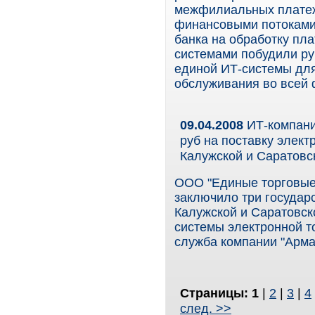
межфилиальных платеж
финансовыми потоками 
банка на обработку пл
системами побудили ру
единой ИТ-системы для
обслуживания во всей 
09.04.2008
ИТ-компани
руб на поставку элект
Калужской и Саратовс
ООО "Единые торговые 
заключило три государ
Калужской и Саратовск
системы электронной то
служба компании "Арма
Страницы:
1
|
2
|
3
|
4
след. >>