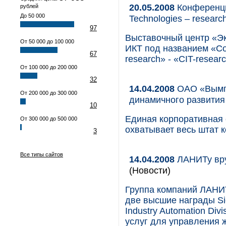
20.05.2008
Конференци
рублей
До 50 000
Technologies – researc
97
Выставочный центр «Э
От 50 000 до 100 000
ИКТ под названием «Com
67
research» - «СIT-researc
От 100 000 до 200 000
32
14.04.2008
ОАО «Вымпе
От 200 000 до 300 000
динамичного развития
10
Единая корпоративная с
От 300 000 до 500 000
охватывает весь штат 
3
Все типы сайтов
14.04.2008
ЛАНИТу вру
(Новости)
Группа компаний ЛАНИТ
две высшие награды Si
Industry Automation Di
услуг для управления 