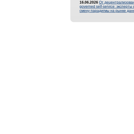
16.06.2026
От децентрализован
governed self-service: эксперт
смену парадигмы на рынке дан