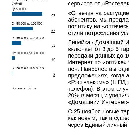
сервисов от «Ростеле
рублей
До 50 000
«Отвечая на растущие
97
абонентов, мы предла
От 50 000 до 100 000
политику на «оптичес
67
стили потребления усл
От 100 000 до 200 000
Линейка «Домашний Ин
32
включает от 3 до 5 т
От 200 000 до 300 000
передачи данных до 1
10
Интернет по «оптике» 
цен. Наиболее выгодн
От 300 000 до 500 000
предложениях, когда 
3
«Ростелекома» (ШПД 
телефон). В этом слу
Все типы сайтов
20% в месяц и увелич
«Домашний Интернет»
С 25 ноября новые т
как новым, так и сущ
через Единый личный к