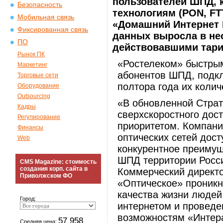
пользователей ШПД, 
Безопасность
технологиям (PON, FT
Мобильная связь
«Домашний Интернет F
Фиксированная связь
данных выросла в нес
ПО
действовавшими тар
Рынок ПК
«Ростелеком» быстрым
Маркетинг
абонентов ШПД, подкл
Торговые сети
полтора года их колич
Оборудование
Outsourcing
«В обновленной Страт
Кадры
сверхскоростного дос
Регулирование
приоритетом. Компани
Финансы
оптических сетей дост
Web
конкурентное преимущ
ШПД территории Росси
CMS Magazine: стоимость
создания корп. сайта в
Коммерческий директо
Приволжском ФО
«Оптическое» проник
качества жизни людей
Город:
интернетом и проведе
возможностям «Интер
57 958
Средняя цена: