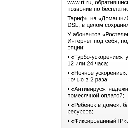
www.rt.ru, обративши
позвонив по бесплатн
Тарифы на «Домашний
DSL, в целом сохрани
У абонентов «Ростеле
Интернет под себя, п
опции:
• «Турбо-ускорение»: 
12 или 24 часа;
• «Ночное ускорение»
ночью в 2 раза;
• «Антивирус»: надеж
помесячной оплатой;
• «Ребенок в доме»: б
ресурсов;
• «Фиксированный IP»