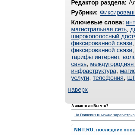
Редактор раздела:
Ал
Рубрики:
Фиксированн
Ключевые слова:
ин
магистральная сеть
,
д
широкополосный дост
фиксированной связи
фиксированной связи
тарифы интернет
,
вол
связь
,
междугородняя 
инфраструктура
,
маги
услуги
,
телефония
,
Ш
наверх
А знаете ли Вы что?
На Domenus.ru можно зарегистрир
NNIT.RU: последние нов