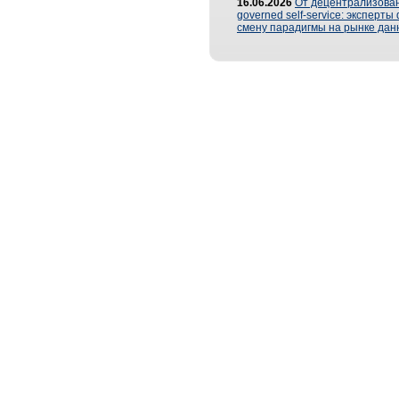
16.06.2026
От децентрализован
governed self-service: эксперт
смену парадигмы на рынке дан