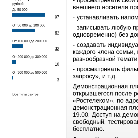
- просматривать свои
рублей
внешнего носителя пр
До 50 000
- устанавливать напо
97
От 50 000 до 100 000
- записывать любую п
67
одновременно) без до
От 100 000 до 200 000
- создавать индивиду
32
каждого члена семьи,
От 200 000 до 300 000
разнообразной темати
10
- просматривать филь
От 300 000 до 500 000
запросу», и т.д.
3
Демонстрационная пло
открывшегося после р
Все типы сайтов
«Ростелеком», по адр
демонстрационная пло
19.00. Доступ на дем
свободный, тестирова
бесплатно.