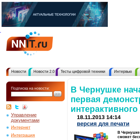
Новости
Новости 2.0
Тесты цифровой техники
Интервью
В Чернушке нач
Подписка на новости:
первая демонст
интерактивного
Управление
18.11.2013 14:14
документами
версия для печати
Интернет
В Чернушке
Интеграция
сможет бес