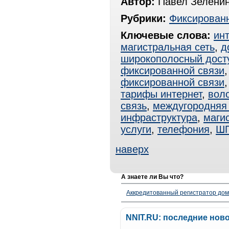
Автор:
Павел Зелени
Рубрики:
Фиксированн
Ключевые слова:
ин
магистральная сеть
,
д
широкополосный дост
фиксированной связи
фиксированной связи
тарифы интернет
,
вол
связь
,
междугородняя 
инфраструктура
,
маги
услуги
,
телефония
,
Ш
наверх
А знаете ли Вы что?
Аккредитованный регистратор до
NNIT.RU: последние нов