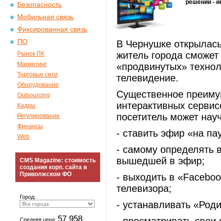
решений - и
Безопасность
Мобильная связь
Фиксированная связь
ПО
В Чернушке открылась
житель города сможет
Рынок ПК
Маркетинг
«продвинутых» технол
Торговые сети
телевидение.
Оборудование
Существенное преимущ
Outsourcing
интерактивных серви
Кадры
посетитель может науч
Регулирование
Финансы
- ставить эфир «на па
Web
- самому определять 
вышедшей в эфир;
CMS Magazine: стоимость
создания корп. сайта в
Приволжском ФО
- выходить в «Faceboo
телевизора;
Город:
- устанавливать «Роди
57 958
Средняя цена: