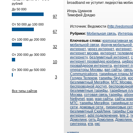
broadband не уступит лидерства моби
рублей
До 50 000
Игорь Цуканов
Тимофей Дзядко
97
От 50 000 до 100 000
Источник: Ведомости (
http://vedomost
67
Рубрики:
Мобильная связь
,
Интегра
От 100 000 до 200 000
Ключевые слова:
корпоративная м
мобильной связи
,
форум мобильной 
32
интернет
,
через интернет
,
интернет
интернет москва
,
интернет телевид
От 200 000 до 300 000
интернету
,
безлимитный интернет
,
с
интернет провайдер корбина
,
цифро
10
провайдером интернета
,
интернет 
операторы Москвы
,
вап сайты
,
связ
От 300 000 до 500 000
Communications
,
тарифные планы М
3
Голден Телеком
,
тарифы SkyLink
,
ко
безлимитный МегаФон
,
МТС Москва
беспроводной доступ
,
беспроводной
безлимитные тарифы
,
тарифные пл
Все типы сайтов
Москва
,
сотовая связь тарифы
,
абон
Netbynet
,
wap
,
wap сайты
,
сайты wap
МТС
,
тарифы МегаФон
,
тарифные п
сети
,
домовые сети
,
пиринговые сет
безлимитный СкайЛинк
,
тарифы Ска
интернет
,
adsl подключение
,
tele 2
,
т
Домолинк
,
сеть Домолинк
,
Домолинк
синтерра
,
ктв
,
нкс
наверх