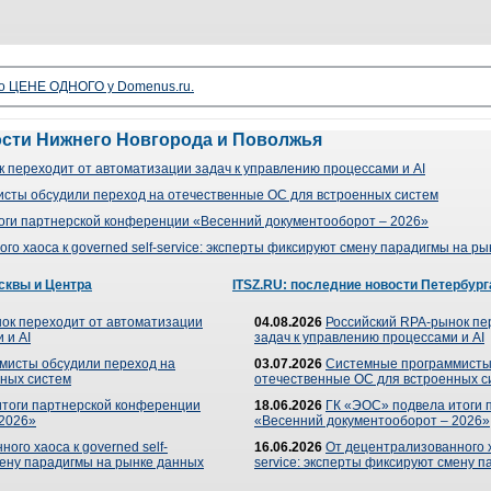
о ЦЕНЕ ОДНОГО у Domenus.ru.
ости Нижнего Новгорода и Поволжья
 переходит от автоматизации задач к управлению процессами и AI
сты обсудили переход на отечественные ОС для встроенных систем
оги партнерской конференции «Весенний документооборот – 2026»
го хаоса к governed self-service: эксперты фиксируют смену парадигмы на р
сквы и Центра
ITSZ.RU: последние новости Петербург
ок переходит от автоматизации
04.08.2026
Российский RPA-рынок пе
 и AI
задач к управлению процессами и AI
мисты обсудили переход на
03.07.2026
Системные программисты
ных систем
отечественные ОС для встроенных с
итоги партнерской конференции
18.06.2026
ГК «ЭОС» подвела итоги 
 2026»
«Весенний документооборот – 2026»
ого хаоса к governed self-
16.06.2026
От децентрализованного ха
мену парадигмы на рынке данных
service: эксперты фиксируют смену 