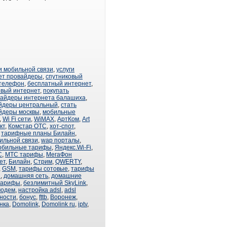
и мобильной связи
,
услуги
ет провайдеры
,
спутниковый
 телефон
,
бесплатный интернет
,
овый интернет
,
покупать
вайдеры интернета балашиха
,
йдеры центральный
,
стать
йдеры москвы
,
мобильные
,
Wi Fi сети
,
WiMAX
,
АртКом
,
Art
кт
,
Комстар ОТС
,
хот-спот
,
,
тарифные планы Билайн
,
ильной связи
,
wap порталы
,
обильные тарифы
,
Яндекс.Wi-Fi
,
С
,
МТС тарифы
,
МегаФон
ет
,
Билайн
,
Стрим
,
QWERTY
,
,
GSM
,
тарифы сотовые
,
тарифы
п
,
домашняя сеть
,
домашние
тарифы
,
безлимитный SkyLink
,
модем
,
настройка adsl
,
adsl
ности
,
бонус
,
fttb
,
Воронеж
,
нка
,
Domolink
,
Domolink ru
,
iptv
,