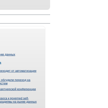
ынке данных
а
реходит от автоматизации
 обсудили переход на
истем
партнерской конференции
оса к governed self-
парадигмы на рынке данных