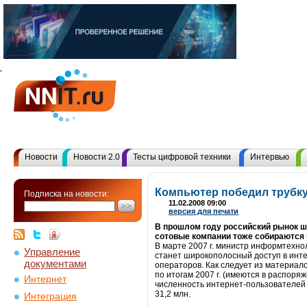
Новости
Новости 2.0
Тесты цифровой техники
Интервью
Компьютер победил трубк
Подписка на новости:
11.02.2008 09:00
версия для печати
В прошлом году российский рынок ш
сотовые компании тоже собираются 
В марте 2007 г. министр информтехно
Управление
станет широкополосный доступ в инте
документами
операторов. Как следует из материа
по итогам 2007 г. (имеются в распор
Интернет
численность интернет-пользователей 
31,2 млн.
Интеграция