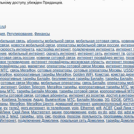
льному доступу, убежден Приданцев.
i.ru
)
ция
,
Регулирование
,
Финансы
обильная связь
,
абоненты мобильной связи
,
мобильная сотовая связь
,
новинк
связи
,
новости мобильной связи
,
операторы мобильной связи россии
,
интерн
,
скорость интернета
,
настройка интернет
,
подключение интернета
,
интернет
ение
,
мобильный интернет
,
скачать интернет
,
интернет сеть
,
интернет тв
,
сот
отовая связь россии
,
новинки сотовой связи
,
интернет провайдер метро
,
про
вое телевидение
,
интернет провайдеры московская область
,
интернет прова
провайдеры цао
,
маркетинг
,
операторы сотовой связи Москва
,
интернет прова
ь МТС
,
связь МегаФон
,
сотовые операторы
,
сотовые операторы Москвы
,
USSD
егаФон
,
корпоративные тарифы МегаФон
,
Golden WiFi
,
Комстар
,
комстар дире
рпоративные тарифы Билайн
,
безлимитные тарифы Билайн
,
тарифы Билайн
,
сотовые связи Москвы
,
мобильные операторы
,
связь Билайн
,
операторы моб
 интернет
,
Golden Telecom
,
МегаФон тарифы
,
корпоративные тарифы МТС
,
м
аны МТС
,
тарифы Билайн Москва
,
тарифы сотовой связи
,
корпоративный МТ
енты сотовой связи
,
сотовые абоненты
,
интернет из розетки
,
доступ в интерн
,
Корбина Телеком
,
Акадо
,
ВымпелКом
,
МТС
,
Билайн Москва
,
3G
,
EDGE
,
GPRS
ланы
,
МегаФон
,
МегаФон Центр
,
домашний интернет
,
широкополосный досту
и
,
ev
,
теле2
,
gprs интернет
,
ip телефония
,
voip
,
Ethernet
,
wifi
,
АСВТ
,
Скай Линк 
йЛинк
,
Скай Линк
,
Мастертел
,
акции
,
продвижение
,
evdo
,
ev do
,
adsl
,
dsl
,
adsl 
еле 2
,
tele2
,
тарифы
,
sms
,
смс
,
moskva
,
moscow
,
лояльность
,
программы лояль
 Интернет
,
подключение Домолинк
,
локальная сеть Домолинк
,
тарифы Домоли