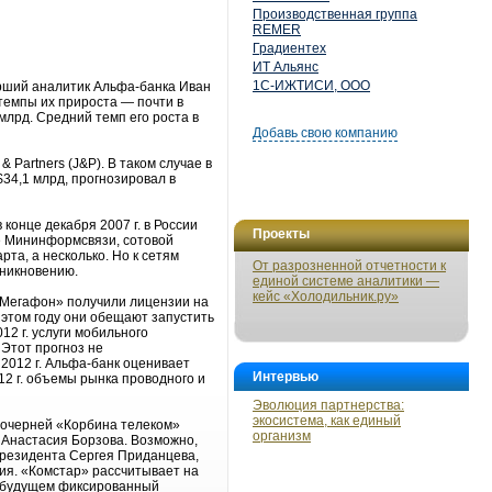
Производственная группа
REMER
Градиентех
ИТ Альянс
1С-ИЖТИСИ, ООО
арший аналитик Альфа-банка Иван
 темпы их прироста — почти в
 млрд. Средний темп его роста в
Добавь свою компанию
Partners (J&P). В таком случае в
$34,1 млрд, прогнозировал в
конце декабря 2007 г. в России
Проекты
ке Мининформсвязи, сотовой
рта, а несколько. Но к сетям
От разрозненной отчетности к
оникновению.
единой системе аналитики —
кейс «Холодильник.ру»
«Мегафон» получили лицензии на
в этом году они обещают запустить
12 г. услуги мобильного
 Этот прогноз не
2012 г. Альфа-банк оценивает
Интервью
12 г. объемы рынка проводного и
Эволюция партнерства:
экосистема, как единый
 дочерней «Корбина телеком»
организм
 Анастасия Борзова. Возможно,
президента Сергея Приданцева,
ния. «Комстар» рассчитывает на
ом будущем фиксированный