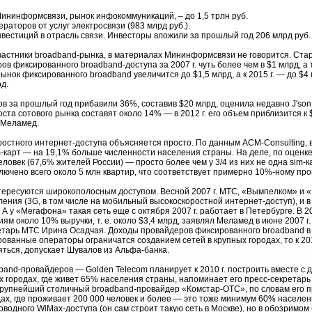
 Мининформсвязи, рынок инфокоммуникаций, – до 1,5 трлн руб.
раторов от услуг электросвязи (983 млрд руб.).
нвестиций в отрасль связи. Инвесторы вложили за прошлый год 206 млрд руб.
частники broadband-рынка, в материалах Мининформсвязи не говорится. Ст
 фиксированного broadband-доступа за 2007 г. чуть более чем в $1 млрд, а
ынок фиксированного broadband увеличится до $1,5 млрд, а к 2015 г. — до $4
д.
 за прошлый год прибавили 36%, составив $20 млрд, оценила недавно J'son & 
та сотового рынка составят около 14% — в 2012 г. его объем приблизится к 
 Меламед.
стного интернет-доступа объясняется просто. По данным ACM-Consulting, в 
m-карт — на 19,1% больше численности населения страны. На деле, по оцен
овек (67,6% жителей России) — просто более чем у 3/4 из них не одна sim-ка
ключено всего около 5 млн квартир, что соответствует примерно 10%-ному пр
ересуются широкополосным доступом. Весной 2007 г. МТС, «Вымпелком» и 
ления (3G, в том числе на мобильный высокоскоростной интернет-доступ), и 
 А у «Мегафона» такая сеть еще с октября 2007 г. работает в Петербурге. В 20
м около 10% выручки, т. е. около $3,4 млрд, заявлял Меламед в июне 2007 г.
етарь МТС Ирина Осадчая. Доходы провайдеров фиксированного broadband в 
ованные операторы ограничатся созданием сетей в крупных городах, то к 20
яться, допускает Шувалов из Альфа-банка.
band-провайдеров — Golden Telecom планирует к 2010 г. построить вместе с
 городах, где живет 65% населения страны, напоминает его пресс-секретарь
 Крупнейший столичный broadband-провайдер «Комстар-ОТС», по словам его 
дах, где проживает 200 000 человек и более — это тоже минимум 60% населе
роводного WiMax-доступа (он сам строит такую сеть в Москве), но в обозрим