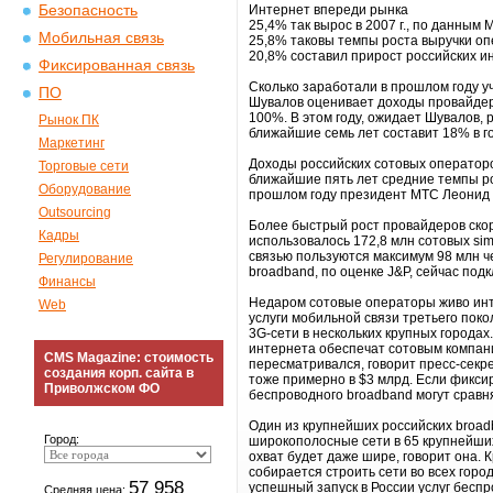
Безопасность
Интернет впереди рынка
25,4% так вырос в 2007 г., по данным
Мобильная связь
25,8% таковы темпы роста выручки опе
20,8% составил прирост российских и
Фиксированная связь
Сколько заработали в прошлом году у
ПО
Шувалов оценивает доходы провайдеров
100%. В этом году, ожидает Шувалов, р
Рынок ПК
ближайшие семь лет составит 18% в го
Маркетинг
Доходы российских сотовых операторов
Торговые сети
ближайшие пять лет средние темпы рос
Оборудование
прошлом году президент МТС Леонид
Outsourcing
Более быстрый рост провайдеров скоро
Кадры
использовалось 172,8 млн сотовых si
связью пользуются максимум 98 млн чел
Регулирование
broadband, по оценке J&P, сейчас под
Финансы
Недаром сотовые операторы живо инт
Web
услуги мобильной связи третьего поко
3G-сети в нескольких крупных городах.
интернета обеспечат сотовым компания
CMS Magazine: стоимость
пересматривался, говорит пресс-секр
создания корп. сайта в
тоже примерно в $3 млрд. Если фиксир
Приволжском ФО
беспроводного broadband могут сравн
Один из крупнейших российских broad
Город:
широкополосные сети в 65 крупнейших
охват будет даже шире, говорит она.
собирается строить сети во всех горо
57 958
успешный запуск в России услуг бесп
Средняя цена: