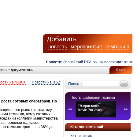
Добавить
новость
мероприятие
компанию
Новости:
Российский RPA-рынок переходит от автомат
ление документами
О нас
ости на MSKIT
Новости на ITSZ
Поиск:
Тесты цифровой техники
 роста сотовых операторов. Но
кационного рынка в этом году
рыми темпами, чем у сотовых
аседании коллегии министерства
 за прошлый год вдвое,
ьных компьютеров — на 36% до
Каталог компаний
Кит-системс