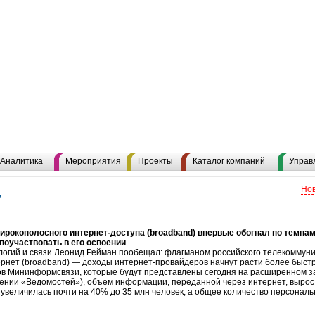
Аналитика
Мероприятия
Проекты
Каталог компаний
Управ
Нов
у
ирокополосного интернет-доступа (broadband) впервые обогнал по темпам
поучаствовать в его освоении
логий и связи Леонид Рейман пообещал: флагманом российского телекоммуни
рнет (broadband) — доходы интернет-провайдеров начнут расти более быст
лов Мининформсвязи, которые будут представлены сегодня на расширенном з
яжении «Ведомостей»), объем информации, переданной через интернет, вырос
увеличилась почти на 40% до 35 млн человек, а общее количество персонал