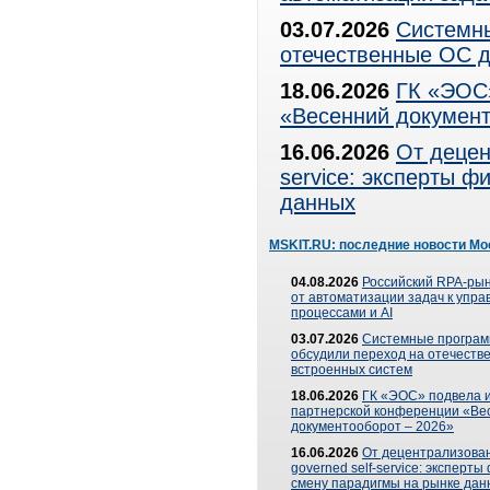
03.07.2026
Системны
отечественные ОС д
18.06.2026
ГК «ЭОС»
«Весенний документ
16.06.2026
От децен
service: эксперты 
данных
MSKIT.RU: последние новости Мо
04.08.2026
Российский RPA-рын
от автоматизации задач к упр
процессами и AI
03.07.2026
Системные програ
обсудили переход на отечеств
встроенных систем
18.06.2026
ГК «ЭОС» подвела и
партнерской конференции «Ве
документооборот – 2026»
16.06.2026
От децентрализован
governed self-service: эксперт
смену парадигмы на рынке дан