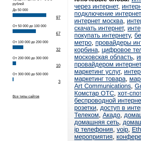
рублей
через интернет
,
интерн
До 50 000
подключение интерне
97
интернет москва
,
инте
От 50 000 до 100 000
скачать интернет
,
инте
67
покупать интернету
,
б
метро
,
провайдеры ин
От 100 000 до 200 000
корбина
,
цифровое те
32
московская область
,
и
От 200 000 до 300 000
провайдером интерне
10
маркетинг услуг
,
интер
От 300 000 до 500 000
маркетинг товара
,
мар
3
Art Communications
,
Go
Комстар ОТС
,
хот-спо
Все типы сайтов
беспроводной интерне
розетки
,
доступ в инте
Телеком
,
Акадо
,
дома
домашняя сеть
,
домаш
ip телефония
,
voip
,
Eth
мероприятия
,
конфер