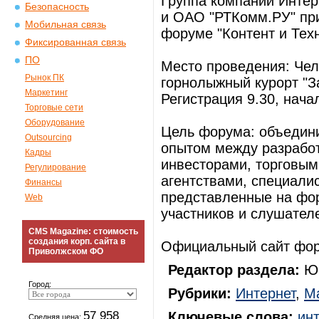
Группа компаний Инте
Безопасность
и ОАО "РТКомм.РУ" пр
Мобильная связь
форуме "Контент и Техн
Фиксированная связь
ПО
Место проведения: Челя
Рынок ПК
горнолыжный курорт "З
Маркетинг
Регистрация 9.30, начал
Торговые сети
Оборудование
Цель форума: объедини
Outsourcing
опытом между разрабо
Кадры
инвесторами, торговым
Регулирование
агентствами, специали
Финансы
представленные на фор
Web
участников и слушател
CMS Magazine: стоимость
создания корп. сайта в
Официальный сайт форум
Приволжском ФО
Редактор раздела:
Юр
Город:
Рубрики:
Интернет
,
М
57 958
Ключевые слова:
ин
Средняя цена: