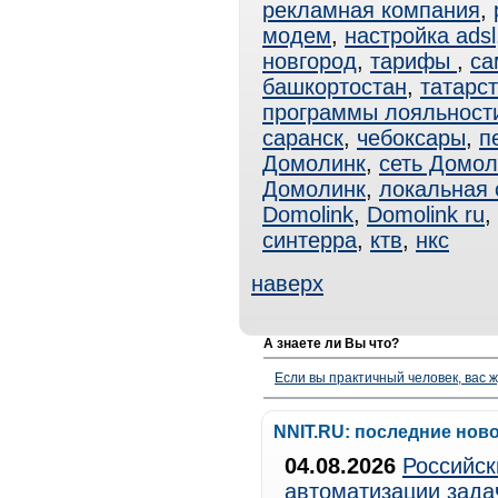
рекламная компания
,
модем
,
настройка adsl
новгород
,
тарифы
,
са
башкортостан
,
татарс
программы лояльност
саранск
,
чебоксары
,
п
Домолинк
,
сеть Домол
Домолинк
,
локальная 
Domolink
,
Domolink ru
,
синтерра
,
ктв
,
нкс
наверх
А знаете ли Вы что?
Если вы практичный человек, вас ж
NNIT.RU: последние нов
04.08.2026
Российск
автоматизации зада