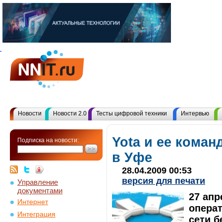
Новости
Новости 2.0
Тесты цифровой техники
Интервью
Yota и ее коман
Подписка на новости:
в Уфе
28.04.2009 00:53
версия для печати
Управление
документами
27 ап
Интернет
опера
Интеграция
сети б