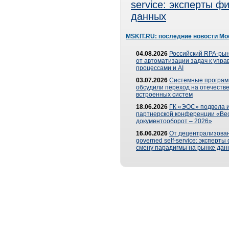
service: эксперты 
данных
MSKIT.RU: последние новости Мо
04.08.2026
Российский RPA-рын
от автоматизации задач к упр
процессами и AI
03.07.2026
Системные програ
обсудили переход на отечеств
встроенных систем
18.06.2026
ГК «ЭОС» подвела и
партнерской конференции «Ве
документооборот – 2026»
16.06.2026
От децентрализован
governed self-service: эксперт
смену парадигмы на рынке дан