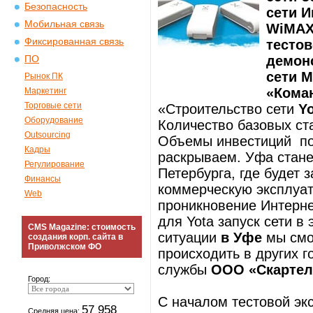
Безопасность
сети И
Мобильная связь
WiMAX 
Фиксированная связь
тестов
демон
ПО
сети M
Рынок ПК
«Коман
Маркетинг
Торговые сети
«Строительство сети
Y
Оборудование
Количество базовых ст
Outsourcing
Объемы инвестиций по 
Кадры
раскрываем. Уфа стане
Регулирование
Петербурга, где будет 
Финансы
коммерческую эксплуа
Web
проникновение Интернет
для Yota запуск сети в
CMS Magazine: стоимость
ситуации
в Уфе
мы смо
создания корп. сайта в
Приволжском ФО
происходить в других г
службы
ООО «Скартел
Город:
С началом тестовой эк
57 958
Средняя цена: