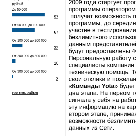
2009 года стартует про
рублей
программы оператором 
До 50 000
получат возможность п
97
программы, до середин
От 50 000 до 100 000
участие в тестировани
67
безлимитного использо
От 100 000 до 200 000
данным представителей
32
будут предоставлены
От 200 000 до 300 000
Персональную работу с
10
специалисты компании 
техническую помощь. Т
От 300 000 до 500 000
свои отклики и пожела
3
«
Команды Yota
» буде
два этапа. На первом 
Все типы сайтов
сигнала у себя на рабо
эту информацию на кар
втором этапе, принима
возможности безлимитн
данных из Сети.