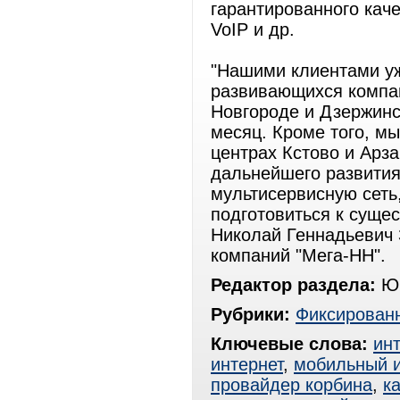
гарантированного каче
VoIP и др.
"Нашими клиентами у
развивающихся компан
Новгороде и Дзержинск
месяц. Кроме того, мы
центрах Кстово и Арз
дальнейшего развити
мультисервисную сеть,
подготовиться к сущес
Николай Геннадьевич 
компаний "Мега-НН".
Редактор раздела:
Юр
Рубрики:
Фиксированн
Ключевые слова:
ин
интернет
,
мобильный и
провайдер корбина
,
к