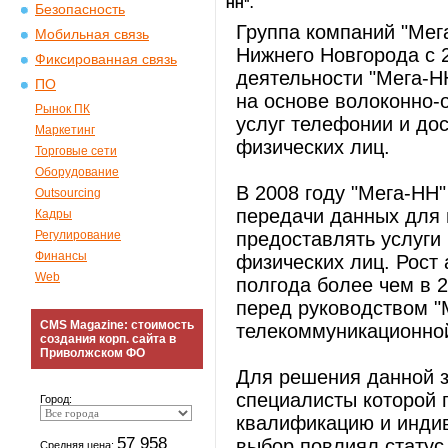
НН".
Безопасность
Группа компаний "Мег
Мобильная связь
Нижнего Новгорода с 
Фиксированная связь
деятельности "Мега-Н
ПО
на основе волоконно-
Рынок ПК
услуг телефонии и дос
Маркетинг
физических лиц.
Торговые сети
Оборудование
В 2008 году "Мега-НН
Outsourcing
передачи данных для 
Кадры
Регулирование
предоставлять услуги
Финансы
физических лиц. Рост
Web
полгода более чем в 2
перед руководством "
CMS Magazine: стоимость
телекоммуникационной
создания корп. сайта в
Приволжском ФО
Для решения данной з
специалисты которой
Город:
квалификацию и индив
57 958
выбор повлиял статус 
Средняя цена: