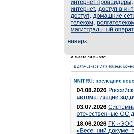
интернет провайдеры
интернет
,
доступ в инт
доступ
,
домашние сет
телеком
,
волгателеко
магистральный опера
наверх
А знаете ли Вы что?
В дата-центре DataHouse.ru можно
NNIT.RU: последние нов
04.08.2026
Российск
автоматизации зада
03.07.2026
Системны
отечественные ОС д
18.06.2026
ГК «ЭОС»
«Весенний документ