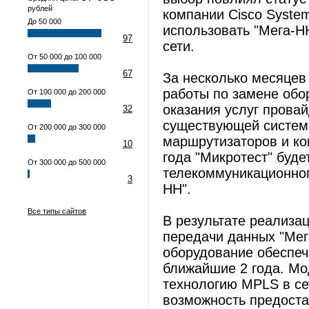
рублей
компании Cisco Syste
До 50 000
использовать "Мега-Н
97
сети.
От 50 000 до 100 000
67
За несколько месяцев
работы по замене обо
От 100 000 до 200 000
оказания услуг прова
32
существующей системы
От 200 000 до 300 000
маршрутизаторов и ко
10
года "Микротест" буд
От 300 000 до 500 000
телекоммуникационног
3
НН".
Все типы сайтов
В результате реализац
передачи данных "Мега
оборудование обеспеч
ближайшие 2 года. Мо
технологию MPLS в се
возможность предоста