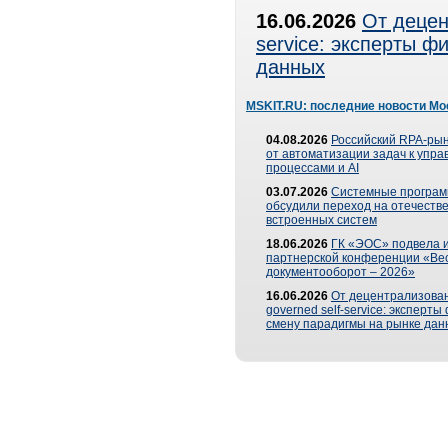
16.06.2026
От децен
service: эксперты 
данных
MSKIT.RU: последние новости Мо
04.08.2026
Российский RPA-рын
от автоматизации задач к упр
процессами и AI
03.07.2026
Системные програ
обсудили переход на отечеств
встроенных систем
18.06.2026
ГК «ЭОС» подвела и
партнерской конференции «Ве
документооборот – 2026»
16.06.2026
От децентрализован
governed self-service: эксперт
смену парадигмы на рынке дан