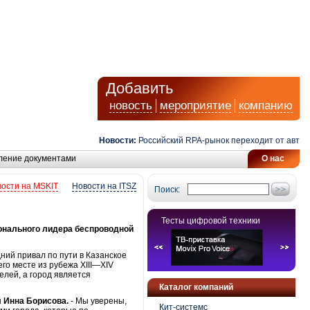
Добавить
новость
мероприятие
компанию
Новости:
Российский RPA-рынок переходит от автомати
ление документами
О нас
ости на MSKIT
Новости на ITSZ
Поиск:
Тесты цифровой техники
онального лидера беспроводной
ний привал по пути в Казанское
го месте из рубежа XIII—XIV
лей, а город является
Каталог компаний
ы
Инна Борисова.
- Мы уверены,
Кит-системс