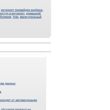
,
интернет провайдер корбина
,
доступ в интернет
,
домашний
Телеком
,
Yota
,
магистральный
ынке данных
а
реходит от автоматизации
 обсудили переход на