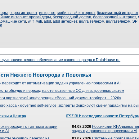
деры
,
через интернет
,
интернет
,
мобильный интернет
,
безлимитный интернет
ейшие интернет провайдеры
,
беспроводной доступ
,
беспроводной интернет
,
домашние сети
,
wi fi
,
wifi
,
adsl
,
adsl интернет
,
волга телеком
,
волгателеком
,
ЭР 
Д
чив качественное обслуживание вашего сервера в DataHouse.ru.
ости Нижнего Новгорода и Поволжья
 переходит от автоматизации задач к управлению процессами и AI
сты обсудили переход на отечественные ОС для встроенных систем
оги партнерской конференции «Весенний документооборот – 2026»
го хаоса к governed self-service: эксперты фиксируют смену парадигмы на р
сквы и Центра
ITSZ.RU: последние новости Петербург
ок переходит от автоматизации
04.08.2026
Российский RPA-рынок пе
 и AI
задач к управлению процессами и AI
мисты обсудили переход на
03.07.2026
Системные программисты