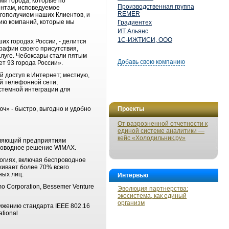
и города, которые по
Производственная группа
ентам, исповедуемое
REMER
гополучием наших Клиентов, и
нию компаний, которые мы
Градиентех
ИТ Альянс
1С-ИЖТИСИ, ООО
х городах России, - делится
рафии своего присутствия,
алуге. Чебоксары стали пятым
Добавь свою компанию
ет 93 города России».
 доступ в Интернет; местную,
й телефонной сети;
стемной интеграции для
ч» - быстро, выгодно и удобно
Проекты
От разрозненной отчетности к
единой системе аналитики —
кейс «Холодильник.ру»
вляющий предприятиям
проводное решение WiMAX.
огиях, включая беспроводное
живает более 70% всего
ных лиц.
Интервью
o Corporation, Bessemer Venture
Эволюция партнерства:
экосистема, как единый
организм
ижению стандарта IEEE 802.16
ational