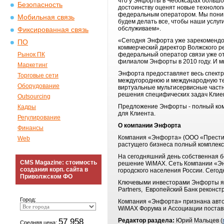
что у Энфорты в Чебоксарах большо
Безопасность
достоинству оценят новые технологи
федеральным оператором. Мы понима
Мобильная связь
будем делать все, чтобы наши услу
обслуживаем».
Фиксированная связь
«Сегодня Энфорта уже зарекомендов
ПО
коммерческий директор Волжского р
Рынок ПК
федеральный оператор связи уже отк
филиалом Энфорты в 2010 году. И м
Маркетинг
Энфорта предоставляет весь спектр
Торговые сети
междугороднюю и международную те
Оборудование
виртуальные мультисервисные частн
решения специфических задач Клие
Outsourcing
Предложение Энфорты - полный комп
Кадры
для Клиента.
Регулирование
О компании Энфорта
Финансы
Компания «Энфорта» (ООО «Прести
Web
растущего бизнеса полный комплекс
На сегодняшний день собственная б
CMS Magazine: стоимость
решение WiMAX. Сеть Компании «Энф
создания корп. сайта в
городского населения России. Сего
Приволжском ФО
Ключевыми инвесторами Энфорты явля
Partners, Европейский Банк реконстр
Город:
Компания «Энфорта» признана авто
WiMAX Форума и Ассоциации поставщи
57 958
Редактор раздела:
Юрий Мальцев (
Средняя цена: