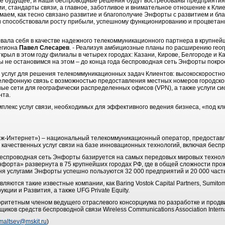
е будущее, и наши беспроводные решения будут востребованы предприятиям
и, стандарты связи, а главное, заботливое и внимательное отношение к Кли
ем, как тесно связано развитие и благополучие Энфорты с развитием и бла
ги способствовали росту прибыли, успешному функционированию и процвета
ала себя в качестве надежного телекоммуникационного партнера в крупнейши
егиона
Павел Слесарев
. - Реализуя амбициозные планы по расширению геог
рыл в этом году филиалы в четырех городах: Казани, Кирове, Белгороде и К
ы не остановимся на этом – до конца года беспроводная сеть Энфорты покро
 услуг для решения телекоммуникационных задач Клиентов: высокоскоростной
лефонную связь с возможностью предоставления местных номеров городско
ые сети для географически распределенных офисов (VPN), а также услуги си
нта.
лекс услуг связи, необходимых для эффективного ведения бизнеса, «под клю
ж-Интернет») – национальный телекоммуникационный оператор, предоста
 качественных услуг связи на базе инновационных технологий, включая бес
еспроводная сеть Энфорты базируется на самых передовых мировых технол
орта» развернута в 75 крупнейших городах РФ, где в общей сложности про
дня услугами Энфорты успешно пользуются 32 000 предприятий и 20 000 част
ются такие известные компании, как Baring Vostok Capital Partners, Sumitom
укции и Развития, а также UFG Private Equity.
ритетным членом ведущего отраслевого консорциума по разработке и продв
ков средств беспроводной связи Wireless Communications Association Intern
maltsev@mskit.ru
)