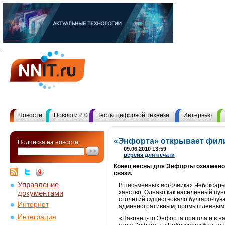
Новости
Новости 2.0
Тесты цифровой техники
Интервью
«Энфорта» открывает фили
Подписка на новости:
09.06.2010 13:59
версия для печати
Конец весны для Энфорты ознамено
связи.
Управление
В письменных источниках Чебоксары 
документами
ханство. Однако как населенный пун
столетий существовало булгаро-чув
Интернет
административным, промышленным и
Интеграция
«Наконец-то Энфорта пришла и в на