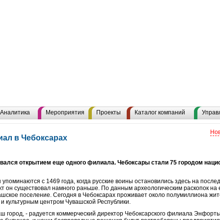
Аналитика
Мероприятия
Проекты
Каталог компаний
Управ
Нов
ал в Чебоксарах
вался открытием еще одного филиала. Чебоксары стали 75 городом наци
упоминаются с 1469 года, когда русские воины остановились здесь на послед
кт он существовал намного раньше. По данным археологическим раскопок на е
ашское поселение. Сегодня в Чебоксарах проживает около полумиллиона жите
 культурным центром Чувашской Республики.
ш город, - радуется коммерческий директор Чебоксарского филиала Энфорт