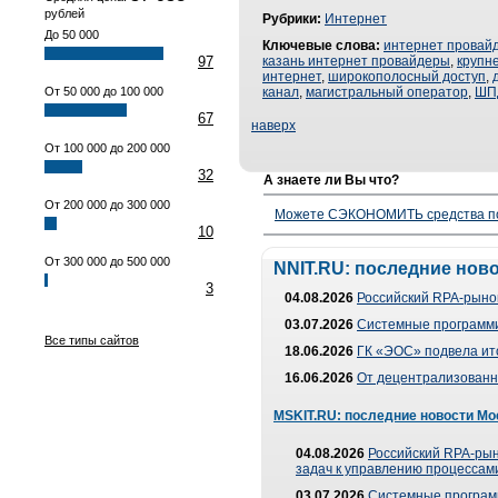
рублей
Рубрики:
Интернет
До 50 000
Ключевые слова:
интернет провай
97
казань интернет провайдеры
,
крупн
интернет
,
широкополосный доступ
,
От 50 000 до 100 000
канал
,
магистральный оператор
,
ШП
67
наверх
От 100 000 до 200 000
32
А знаете ли Вы что?
От 200 000 до 300 000
Можете СЭКОНОМИТЬ средства полу
10
От 300 000 до 500 000
NNIT.RU: последние нов
3
04.08.2026
Российский RPA-рынок
03.07.2026
Системные программи
Все типы сайтов
18.06.2026
ГК «ЭОС» подвела ит
16.06.2026
От децентрализованно
MSKIT.RU: последние новости Мо
04.08.2026
Российский RPA-рын
задач к управлению процессами
03.07.2026
Системные програм