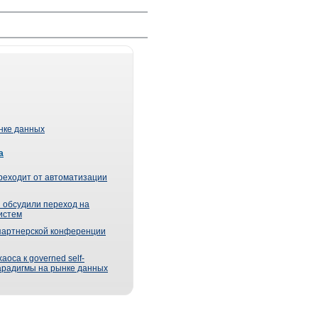
ынке данных
а
реходит от автоматизации
 обсудили переход на
истем
партнерской конференции
оса к governed self-
парадигмы на рынке данных