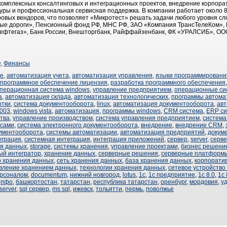
комплексных консалтинговых и интеграционных проектов, внедрение корпо
уры и профессиональная сервисная поддержка. В компании работает около 
ровых вендоров, что позволяет «Микротест» решать задачи любого уровня сл
ные дороги», Пенсионный фонд РФ, МНС РФ, ЗАО «Компания ТрансТелеКом», 
ефтегаз», Банк России, Внешторгбанк, Райффайзенбанк, ФК «УРАЛСИБ», ОО
О
,
Финансы
ие
,
автоматизация учета
,
автоматизация управления
,
языки программировани
программное обеспечение лицензия
,
разработка программного обеспечения
перационная система windows
,
управление предприятием
,
операционные си
а
,
автоматизация склада
,
автоматизация технологических
,
программы автома
отки
,
система документооборота
,
linux
,
автоматизация документооборота
,
авт
2003
,
windows vista
,
автоматизация
,
программы windows
,
CRM система
,
ERP с
тва
,
управление производством
,
система управления предприятием
,
система
ссами
,
система электронного документооборота
,
внедрение
,
внедрение CRM
,
ументооборота
,
системы автоматизации
,
автоматизация предприятий
,
докум
еграция
,
системная интеграция
,
интеграция приложений
,
сервер
,
server
,
серв
я данных
,
storage
,
системы хранения
,
управление проектами
,
бизнес решени
ый интегратор
,
хранение данных
,
серверные решения
,
серверные платформ
р хранения данных
,
сеть хранения данных
,
база хранения данных
,
корпорати
вление хранением данных
,
технологии хранения данных
,
сетевое устройство
ерсоналом
,
documentum
,
нижний новгород
,
lotus
,
1с
,
1с предприятие
,
1с 8.0
,
1с 
,
пфо
,
башкортостан
,
татарстан
,
республика татарстан
,
оренбург
,
мордовия
,
у
 server
,
sql сервер
,
ms sql
,
ижевск
,
тольятти
,
пермь
,
поволжье