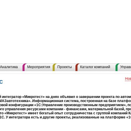
Аналитика
Мероприятия
Проекты
Каталог компаний
Управ
Нов
1С
 интегратор «Микротест» на днях объявил о завершении проекта по авто
МАЗавтотехника». Информационная система, построенная на базе платфо
повой конфигурации «1С:Управление производственным предприятием», п
го управления ресурсами компании - финансами, материальной базой, п
то «Микротест» имеет богатый опыт сотрудничества с группой компаний К
1С. У интегратора есть и другие проекты, реализованные на платформе «1