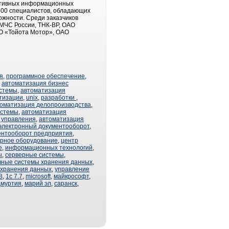
ративных информационных
800 специалистов, обладающих
ожности. Среди заказчиков
МЧС России, ТНК-ВР, ОАО
О «Тойота Мотор», ОАО
я
,
программное обеспечение
,
,
автоматизация бизнес
стемы
,
автоматизация
тизации
,
unix
,
разработки
,
оматизация делопроизводства
,
истемы
,
автоматизация
 управления
,
автоматизация
электронный документооборот
,
ентооборот предприятия
,
ерное оборудование
,
центр
е
,
информационных технологий
,
ы
,
серверные системы
,
вные системы хранения данных
,
 хранения данных
,
управление
8
,
1с 7.7
,
microsoft
,
майкрософт
,
дмуртия
,
марий эл
,
саранск
,