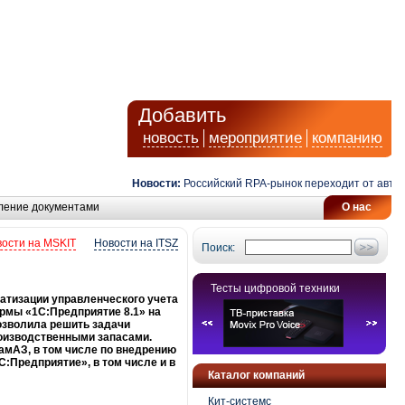
Добавить
новость
мероприятие
компанию
Новости:
Российский RPA-рынок переходит от автомати
ление документами
О нас
ости на MSKIT
Новости на ITSZ
Поиск:
Тесты цифровой техники
матизации управленческого учета
рмы «1С:Предприятие 8.1» на
озволила решить задачи
роизводственными запасами.
амАЗ, в том числе по внедрению
С:Предприятие», в том числе и в
Каталог компаний
Кит-системс