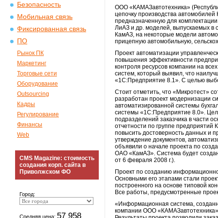
Безопасность
ООО «КАМАЗавтотехника» (Республик
цепочку производства автомобилей 
Мобильная связь
предназначенную для комплектации 
ЛиАЗ и др. моделей, выпускаемых в 
Фиксированная связь
КамАЗ, на некоторые модели автомоб
ПО
прицепную автомобильную, сельскох
Рынок ПК
Проект автоматизации управленчес
повышения эффективности предприят
Маркетинг
контроля ресурсов компании на все
Торговые сети
систем, который выявил, что наил
«1С:Предприятие 8.1». С целью выб
Оборудование
Стоит отметить, что «Микротест» со
Outsourcing
разработан проект модернизации сис
Кадры
автоматизированной системы бухгал
системы «1С:Предприятие 8.0». Цел
Регулирование
подразделений заказчика в части о
Финансы
отчетности по группе предприятий 
повысить достоверность данных и п
Web
утверждение документов, автоматиз
объявили о начале проекта по соз
ОАО «КамАЗ». Система будет созда
CMS Magazine: стоимость
от 6 февраля 2008 г.).
создания корп. сайта в
Приволжском ФО
Проект по созданию информационно
Основными его этапами стали проек
построенного на основе типовой ко
Все работы, предусмотренные проек
Город:
«Информационная система, созданн
компании ООО «КАМАЗавтотехника», 
57 958
Средняя цена:
Результаты проекта позволили зака