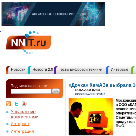
Новости
Новости 2.0
Тесты цифровой техники
Интервью
«Дочка» КамАЗа выбрала 
Подписка на новости:
18.02.2008 02:31
версия для печати
Московский
в ООО «КА
основе ти
Управление
оперативно
документами
Отметим, ч
продуктов 
Интернет
ПФО.
Интеграция