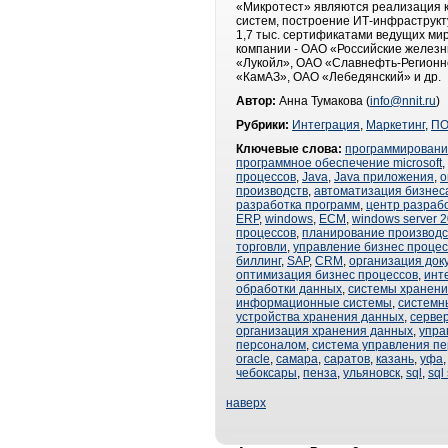
«Микротест» являются реализация 
систем, построение ИТ-инфраструкт
1,7 тыс. сертификатами ведущих ми
компании - ОАО «Российские желез
«Лукойл», ОАО «Славнефть-Регионн
«КамАЗ», ОАО «Лебедянский» и др.
Автор:
Анна Тумакова (
info@nnit.ru
)
Рубрики:
Интеграция
,
Маркетинг
,
П
Ключевые слова:
программирован
программное обеспечение microsoft
,
процессов
,
Java
,
Java приложения
,
о
производств
,
автоматизация бизнес
разработка программ
,
центр разраб
ERP
,
windows
,
ECM
,
windows server 
процессов
,
планирование производс
торговли
,
управление бизнес проце
биллинг
,
SAP
,
CRM
,
организация док
оптимизация бизнес процессов
,
инт
обработки данных
,
системы хранени
информационные системы
,
системн
устройства хранения данных
,
серве
организация хранения данных
,
упра
персоналом
,
система управления п
oracle
,
самара
,
саратов
,
казань
,
уфа
чебоксары
,
пенза
,
ульяновск
,
sql
,
sql
наверх