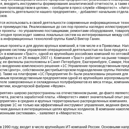
, внедрить инструменты формирования аналитической отчетности, а также 
ия производством в целом», - сообщили в пресс-службе «Микротест». «Авт
зрачность деятельности нашего предприятия», - добавляет начальник отде
ков.
тся использовать в своей деятельности современные информационные техн
е преимущества. Реализованные до сих пор проекты наглядно иллюстрирую
ые проекты - по управлению поставщиками, ремонтами оборудования, товаро
егодня происходит замена локальных систем на интегрированные между соб
та информационных технологий группы КамАЗ Виктор Ганин.
ые проекты и для других крупных компаний, в том числе и в Приволжье. Нап
едрению системы управления операционной деятельностью на базе продукта
» в компании «Траст», одной из крупнейших российских компаний по оптовой
дайджеста от 26 января 2007 г.). Компания «Траст» работает на рынке товар
ру, ее филиалы расположены в Санкт-Петербурге, Екатеринбурге, Самаре, Но
по внедрению комплексного решения «1С:Управление производственным пре
истик Центр», собственном дистрибьюторском подразделении группы Heineken
г.). Также на платформе «1С:Предприятие 8» были реализованы решения для 
новным производственным предприятием одной из крупнейших агропромышле
ителе замороженных и охлажденных полуфабрикатов из мяса птицы, компани
метики, кондитерской фабрике «Фруже».
иятие» широко распространены на отечественном рынке, де-факто являют
 учета, расчета заработной платы. «Микротест» имеет значительный опыт ра
приятие» в средних и крупных территориально распределенных компаниях
форме 1С не только как эффективный инструмент управления, ведения фиска
точник данных в интеграционных цепях крупных холдингов. В компании накоп
онными системами», - заявляют в «Микротесте».
в 1990 году, входит в число крупнейших ИТ-компаний России. Основными на