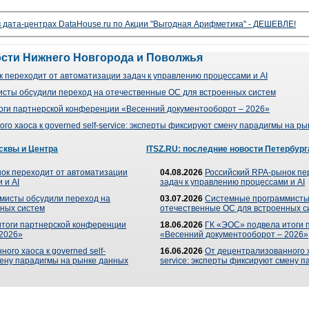
 дата-центрах DataHouse.ru по Акции "Выгодная Арифметика" - ДЕШЕВЛЕ!
ости Нижнего Новгорода и Поволжья
 переходит от автоматизации задач к управлению процессами и AI
сты обсудили переход на отечественные ОС для встроенных систем
оги партнерской конференции «Весенний документооборот – 2026»
го хаоса к governed self-service: эксперты фиксируют смену парадигмы на р
сквы и Центра
ITSZ.RU: последние новости Петербург
ок переходит от автоматизации
04.08.2026
Российский RPA-рынок пе
 и AI
задач к управлению процессами и AI
мисты обсудили переход на
03.07.2026
Системные программисты
ных систем
отечественные ОС для встроенных с
итоги партнерской конференции
18.06.2026
ГК «ЭОС» подвела итоги 
 2026»
«Весенний документооборот – 2026»
ого хаоса к governed self-
16.06.2026
От децентрализованного ха
мену парадигмы на рынке данных
service: эксперты фиксируют смену 