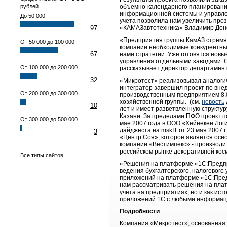
рублей
объемно-календарного планирования
информационной системы и управлен
До 50 000
учета позволила нам увеличить про
97
«КАМАЗавтотехника» Владимир Донс
«Предприятия группы КамАЗ стремя
От 50 000 до 100 000
компании необходимые конкурентны
67
нами стратегии. Уже готовятся нов
управления отдельными заводами. С
От 100 000 до 200 000
рассказывает директор департамен
32
«Микротест» реализовывал аналогичн
интегратор завершил проект по вн
От 200 000 до 300 000
производственным предприятием 8.0
хозяйственной группы. (см.
новость
10
лет и имеет разветвленную структу
Казани. За пределами ПФО проект 
От 300 000 до 500 000
мае 2007 года в ООО «Хейнекен Лог
дайджеста на mskIT от 23 мая 2007 
3
«Центр Соя», которое является ос
компании «Вестимпекс» - производ
российском рынке декоративной кос
Все типы сайтов
«Решения на платформе «1С:Предпр
ведения бухгалтерского, налогового
приложений на платформе «1С:Пред
нам рассматривать решения на плат
учета на предприятиях, но и как ис
приложений 1С с любыми информаци
Подробности
Компания «Микротест», основанная 