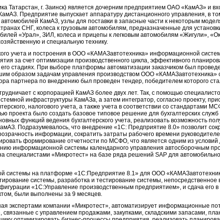
а Татарстан, г. Заинск) является дочерним предприятием ОАО «КамАЗ» и вх
КамАЗ. Предприятие выпускает аппаратуру дистанционного управления, в то
автомобилей КамАЗ, узлы для поставки в запасные части к некоторым модел
странах СНГ, колеса к грузовым автомобилям, предназначенные для установк
илей «Урал», ЗИЛ, колеса и прицепы к легковым автомобилям «Жигули», «Ок
озяйственную и специальную технику.
кого учета и построения в ООО «КАМАЗавтотехника» информационной систе
ия за счет оптимизации производственного цикла, эффективного планирова
х его стадиях. При выборе платформы автоматизации заказчиком был прове
учшим образом задачам управления производством ООО «КАМАЗавтотехника» 
ора партнера по внедрению был проведен тендер, победителем которого ста
трудничает с корпорацией КамАЗ более двух лет. Так, с помощью специалисто
темной инфраструктуры КамАЗа, а затем интегратор, согласно проекту, прис
терского, налогового учета, а также учета в соответствии со стандартами 
ью проекта было создать базовое типовое решение для бухгалтерских служб 
сновных функций ведения бухгалтерского учета, реализовать возможность по
КамАЗ. Подразумевалось, что внедрение «1С: Предприятие 8.0» позволит сок
розрачность информации, сократить затраты рабочего времени руководителе
ировать формирование отчетности по МСФО, что является одним из условий 
данию информационной системы календарного управления автосборочным про
на специалистами «Микротест» на базе ряда решений SAP для автомобильн
й системы на платформе «1С:Предприятие 8.1» для ООО «КАМАЗавтотехника
тирование системы, разработка и тестирование системы, непосредственное
нфигурации «1С:Управление производственным предприятием», и сдача его 
том, были выполнены за 9 месяцев.
ая экспертами компании «Микротест», автоматизирует информационные пот
связанные с управлением продажами, закупками, складскими запасами, пла
зчику оптимизировать бизнес-процессы предприятия, реализовать планирова