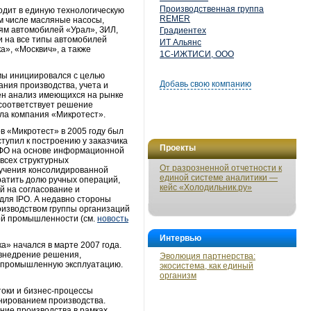
Производственная группа
одит в единую технологическую
REMER
м числе масляные насосы,
ям автомобилей «Урал», ЗИЛ,
Градиентех
и на все типы автомобилей
ИТ Альянс
а», «Москвич», а также
1С-ИЖТИСИ, ООО
мы инициировался с целью
Добавь свою компанию
ния производства, учета и
ден анализ имеющихся на рынке
соответствует решение
ла компания «Микротест».
в «Микротест» в 2005 году был
тупил к построению у заказчика
Проекты
МСФО на основе информационной
всех структурных
От разрозненной отчетности к
лучения консолидированной
единой системе аналитики —
ратить долю ручных операций,
кейс «Холодильник.ру»
й на согласование и
для IPO. А недавно стороны
изводством группы организаций
ой промышленности (см.
новость
Интервью
» начался в марте 2007 года.
 внедрение решения,
Эволюция партнерства:
в промышленную эксплуатацию.
экосистема, как единый
организм
оки и бизнес-процессы
нированием производства.
ние производства в рамках