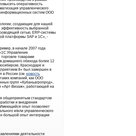
повысить оперативность
оматизация управленческого
ла информационных систем ООО
ологии, создающие для нашей
т эффективность выбранной
проводящей сетью, ERP-системы
ой платформы SAP и 1C», -
ример, в начале 2007 года
 «1С:Управление
 торговле товарами
ов домашнего обихода более 12
восибирске, Краснодаре и
дприятием 8» был завершен в
 в России (см.
новость
таких компаний, как ООО
нных групп «Кубаньагропрод»,
и «Арт-Визаж», работающей на
ся общепринятым стандартом
зработки и внедрения
. Имеющийся опыт позволяет
льного и/или управленческого
лен большой опыт интеграции
правлениями деятельности