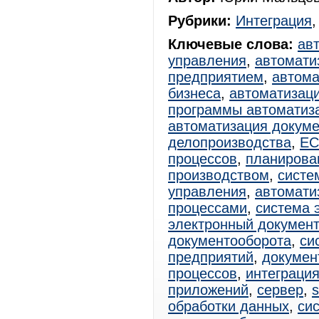
Рубрики:
Интеграция
Ключевые слова:
ав
управления
,
автомати
предприятием
,
автома
бизнеса
,
автоматизац
программы автоматиз
автоматизация докум
делопроизводства
,
E
процессов
,
планирова
производством
,
систе
управления
,
автомати
процессами
,
система 
электронный документ
документооборота
,
си
предприятий
,
докумен
процессов
,
интеграци
приложений
,
сервер
,
s
обработки данных
,
си