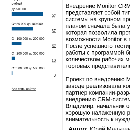
рублей
Внедрение Monitor CR
До 50 000
представляет собой ти
97
системы на крупном пр
От 50 000 до 100 000
планом сначала была у
67
которая позволила про
возможности Monitor в
От 100 000 до 200 000
После успешного тести
32
работы с программой 
От 200 000 до 300 000
количеством рабочих м
10
торговых представител
От 300 000 до 500 000
3
Проект по внедрению M
заводе реализовала к
Все типы сайтов
партнер компании-разр
внедрению CRM-систем
Владимир, начальник о
хорошую налаженную р
внимательность к нужд
Автор:
Юрий Мальцев