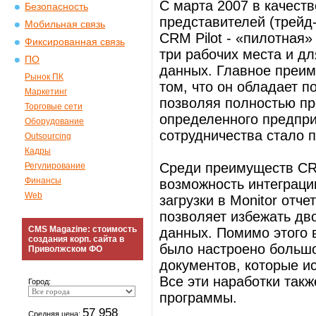
С марта 2007 в качеств
Безопасность
представителей (трейд-
Мобильная связь
CRM Pilot - «пилотная»
Фиксированная связь
три рабочих места и д
ПО
данных. Главное преим
Рынок ПК
том, что он обладает 
Маркетинг
позволяя полностью пр
Торговые сети
определенного предпр
Оборудование
сотрудничества стало 
Outsourcing
Кадры
Среди преимуществ CR
Регулирование
Финансы
возможность интеграции
Web
загрузки в Monitor отч
позволяет избежать дв
CMS Magazine: стоимость
данных. Помимо этого 
создания корп. сайта в
было настроено больш
Приволжском ФО
документов, которые и
Все эти наработки так
Город:
программы.
57 958
Средняя цена: