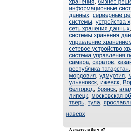
хранения
,
бизнес реш
информационные сис
данных
,
серверные р
системы
,
устройства 
сеть хранения данных
системы хранения да
управление хранение
сетевое устройство х
система управления 
самара
,
саратов
,
каза
республика татарстан
мордовия
,
удмуртия
,
ульяновск
,
ижевск
,
Во
белгород
,
брянск
,
вла
липецк
,
московская об
тверь
,
тула
,
ярославл
наверх
А знаете ли Вы что?