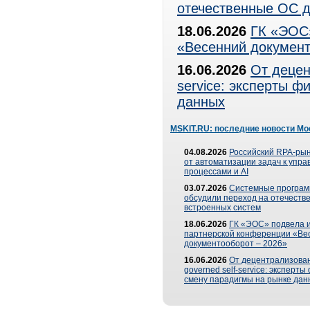
отечественные ОС д
18.06.2026
ГК «ЭОС»
«Весенний документ
16.06.2026
От децен
service: эксперты 
данных
MSKIT.RU: последние новости Мо
04.08.2026
Российский RPA-рын
от автоматизации задач к упр
процессами и AI
03.07.2026
Системные програ
обсудили переход на отечеств
встроенных систем
18.06.2026
ГК «ЭОС» подвела и
партнерской конференции «Ве
документооборот – 2026»
16.06.2026
От децентрализован
governed self-service: эксперт
смену парадигмы на рынке дан