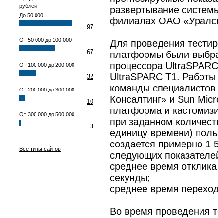
рублей
развертывание системы
До 50 000
филиалах ОАО «Уралс
97
От 50 000 до 100 000
Для проведения тестир
67
платформы были выбран
процессора UltraSPARC 
От 100 000 до 200 000
UltraSPARC T1. Работы
32
команды специалисто
От 200 000 до 300 000
Консалтинг» и Sun Mic
10
платформа и кастомиз
От 300 000 до 500 000
при заданном количест
3
единицу времени) польз
создается примерно 1 5
Все типы сайтов
следующих показателей
среднее время отклика
секунды;
среднее время перехода
Во время проведения 