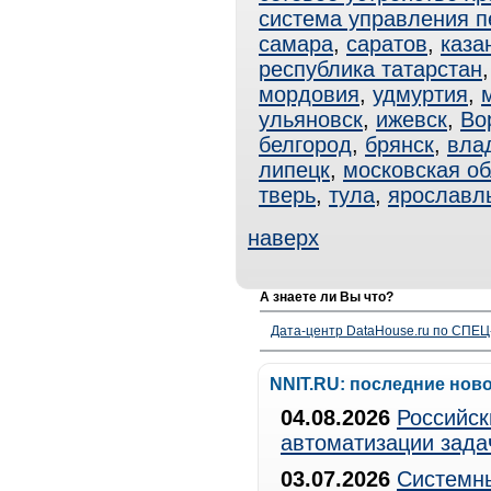
система управления 
самара
,
саратов
,
каза
республика татарстан
мордовия
,
удмуртия
,
ульяновск
,
ижевск
,
Во
белгород
,
брянск
,
вла
липецк
,
московская об
тверь
,
тула
,
ярославл
наверх
А знаете ли Вы что?
Дата-центр DataHouse.ru по СПЕЦ-
NNIT.RU: последние нов
04.08.2026
Российск
автоматизации зада
03.07.2026
Системны