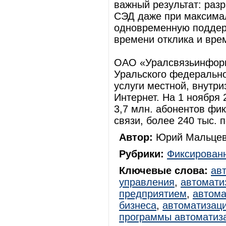
важный результат: раз
СЭД даже при максимал
одновременную поддерж
времени отклика и вре
ОАО «Уралсвязьинформ
Уральского федерально
услуги местной, внутри
Интернет. На 1 ноября
3,7 млн. абонентов фик
связи, более 240 тыс. 
Автор:
Юрий Мальцев
Рубрики:
Фиксированн
Ключевые слова:
ав
управления
,
автомати
предприятием
,
автома
бизнеса
,
автоматизац
программы автоматиз