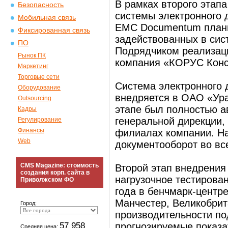
В рамках второго эта
Безопасность
системы электронного 
Мобильная связь
EMC Documentum плани
Фиксированная связь
задействованных в сист
ПО
Подрядчиком реализац
Рынок ПК
компания «КОРУС Конс
Маркетинг
Торговые сети
Система электронного 
Оборудование
внедряется в ОАО «Ура
Outsourcing
этапе был полностью а
Кадры
генеральной дирекции,
Регулирование
Финансы
филиалах компании. На
Web
документооборот во вс
CMS Magazine: стоимость
Второй этап внедрения
создания корп. сайта в
нагрузочное тестирова
Приволжском ФО
года в бенчмарк-центре 
Манчестер, Великобрит
Город:
производительности по
57 958
прогнозируемые показа
Средняя цена: