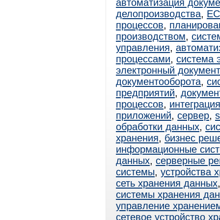
автоматизация докум
делопроизводства
,
E
процессов
,
планирова
производством
,
систе
управления
,
автомати
процессами
,
система 
электронный документ
документооборота
,
си
предприятий
,
докумен
процессов
,
интеграци
приложений
,
сервер
,
s
обработки данных
,
си
хранения
,
бизнес реш
информационные сис
данных
,
серверные р
системы
,
устройства 
сеть хранения данных
системы хранения да
управление хранение
сетевое устройство х