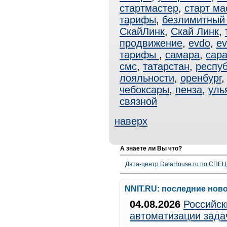
стартмастер
,
старт ма
тарифы
,
безлимитный 
СкайЛинк
,
Скай Линк
,
продвижение
,
evdo
,
ev
тарифы
,
самара
,
сар
смс
,
татарстан
,
респуб
лояльности
,
оренбург
чебоксары
,
пенза
,
уль
связной
наверх
А знаете ли Вы что?
Дата-центр DataHouse.ru по СПЕЦ-
NNIT.RU: последние нов
04.08.2026
Российск
автоматизации зада