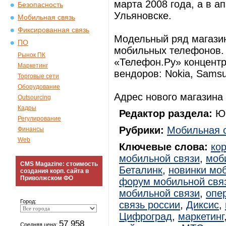
марта 2008 года, а в а
Безопасность
Ульяновске.
Мобильная связь
Фиксированная связь
Модельный ряд магази
ПО
мобильных телефонов. 
Рынок ПК
«Телефон.Ру» концентр
Маркетинг
вендоров: Nokia, Samsun
Торговые сети
Оборудование
Адрес нового магазина 
Outsourcing
Кадры
Редактор раздела:
Юр
Регулирование
Рубрики:
Мобильная 
Финансы
Web
Ключевые слова:
ко
мобильной связи
,
моб
CMS Magazine: стоимость
Беталинк
,
новинки мо
создания корп. сайта в
Приволжском ФО
форум мобильной свя
мобильной связи
,
опе
Город:
связь россии
,
Диксис
,
Цифроград
,
маркетинг
57 958
Средняя цена: