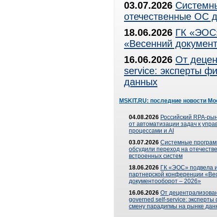
03.07.2026
Системны
отечественные ОС д
18.06.2026
ГК «ЭОС»
«Весенний документ
16.06.2026
От децен
service: эксперты 
данных
MSKIT.RU: последние новости Мо
04.08.2026
Российский RPA-рын
от автоматизации задач к упр
процессами и AI
03.07.2026
Системные програ
обсудили переход на отечеств
встроенных систем
18.06.2026
ГК «ЭОС» подвела и
партнерской конференции «Ве
документооборот – 2026»
16.06.2026
От децентрализован
governed self-service: эксперт
смену парадигмы на рынке дан