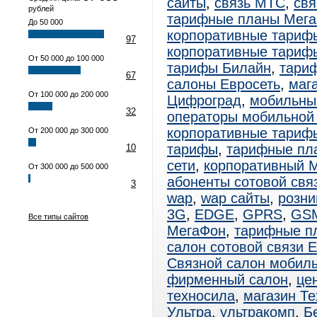
сайты
,
связь МТС
,
свя
рублей
тарифные планы Мег
До 50 000
корпоративные тариф
97
корпоративные тариф
От 50 000 до 100 000
тарифы Билайн
,
тари
67
салоны Евросеть
,
маг
От 100 000 до 200 000
Цифроград
,
мобильны
32
операторы мобильной
корпоративные тари
От 200 000 до 300 000
тарифы
,
тарифные пл
10
сети
,
корпоративный 
От 300 000 до 500 000
абоненты сотовой свя
3
wap
,
wap сайты
,
розни
3G
,
EDGE
,
GPRS
,
GS
Все типы сайтов
МегаФон
,
тарифные п
салон сотовой связи 
Связной салон мобиль
фирменный салон
,
це
техносила
,
магазин Т
Ультра
,
ультракомп
,
Б