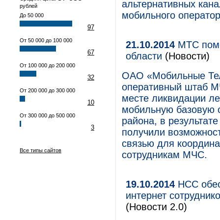
альтернативных кана
рублей
мобильного оператор
До 50 000
97
От 50 000 до 100 000
21.10.2014
МТС помо
67
области
(Новости)
От 100 000 до 200 000
ОАО «Мобильные Тел
32
оперативный штаб МЧ
От 200 000 до 300 000
месте ликвидации л
10
мобильную базовую 
От 300 000 до 500 000
района, в результат
3
получили возможнос
связью для координа
Все типы сайтов
сотрудникам МЧС.
19.10.2014
НСС обес
интернет сотрудник
(Новости 2.0)