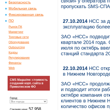
связи» у оператора 
Безопасность
пропускать SMS-СПА
Мобильная связь
Фиксированная связь
27.10.2014
НСС за д
ПО
эксплуатацию более
Рынок ПК
Маркетинг
ЗАО «НСС» подводит 
Торговые сети
квартале 2014 года.
Оборудование
июля по октябрь вве
Outsourcing
Кадры
станций стандарта 2
Регулирование
Финансы
22.10.2014
НСС откр
Web
в Нижнем Новгород
CMS Magazine: стоимость
ЗАО «НСС» продолжае
создания корп. сайта в
Приволжском ФО
и подводит итоги раб
октябре компания о
Город:
клиентов в Нижнем 
количество офисов п
57 958
Средняя цена: