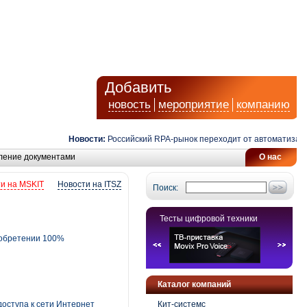
Добавить
новость
мероприятие
компанию
Новости:
Российский RPA-рынок переходит от автоматизации за
ление документами
О нас
и на MSKIT
Новости на ITSZ
Поиск:
Тесты цифровой техники
иобретении 100%
Каталог компаний
оступа к сети Интернет
Кит-системс