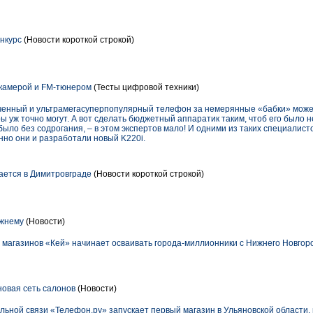
нкурс
(Новости короткой строкой)
 камерой и FM-тюнером
(Тесты цифровой техники)
оченный и ультрамегасуперпопулярный телефон за немерянные «бабки» может
ы уж точно могут. А вот сделать бюджетный аппаратик таким, чтоб его было н
было без содрогания, – в этом экспертов мало! И одними из таких специалист
нно они и разработали новый K220i.
ается в Димитровграде
(Новости короткой строкой)
ижнему
(Новости)
 магазинов «Кей» начинает осваивать города-миллионники с Нижнего Новгор
новая сеть салонов
(Новости)
ьной связи «Телефон.ру» запускает первый магазин в Ульяновской области, 