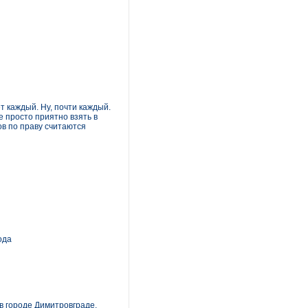
 каждый. Ну, почти каждый.
е просто приятно взять в
ов по праву считаются
ода
в городе Димитровграде.