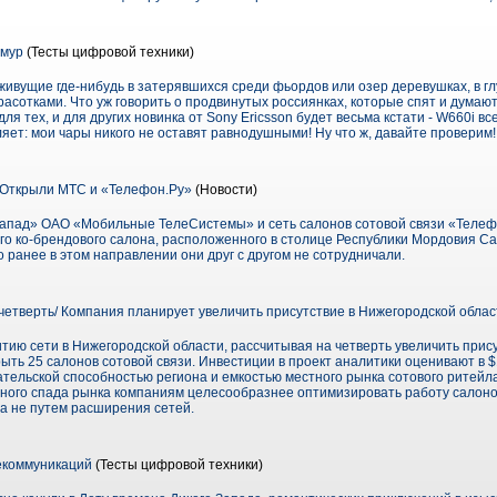
амур
(Тесты цифровой техники)
ивущие где-нибудь в затерявшихся среди фьордов или озер деревушках, в г
асотками. Что уж говорить о продвинутых россиянках, которые спят и думают
для тех, и для других новинка от Sony Ericsson будет весьма кстати - W660i в
ет: мои чары никого не оставят равнодушными! Ну что ж, давайте проверим!
 Открыли МТС и «Телефон.Ру»
(Новости)
апад» ОАО «Мобильные ТелеСистемы» и сеть салонов сотовой связи «Телефо
о ко-брендового салона, расположенного в столице Республики Мордовия Са
о ранее в этом направлении они друг с другом не сотрудничали.
четверть/ Компания планирует увеличить присутствие в Нижегородской облас
тию сети в Нижегородской области, рассчитывая на четверть увеличить прису
рыть 25 салонов сотовой связи. Инвестиции в проект аналитики оценивают в 
тельской способностью региона и емкостью местного рынка сотового ритейл
льного спада рынка компаниям целесообразнее оптимизировать работу салоно
 а не путем расширения сетей.
екоммуникаций
(Тесты цифровой техники)