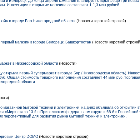
й и Белорецк. До конца апреля компания планирует открыть еще три новых 
алы. Инвестиции в открытие магазина составляют 1-1,3 млн рублей.
ой» в городе Бор Нижегородской области
(Новости короткой строкой)
первый магазин в городе Белорецк, Башкортостан
(Новости короткой строкой
аркет в Нижегородской области
(Новости)
у открыла первый супермаркет в городе Бор (Нижегородская область). Инвес
руб. Общая стоимость товарного наполнения составляет 44 млн руб, торговая 
городской области.
ости)
магазинов бытовой техники и электроники, на днях объявила об открытии в
нии «Мир» стала 13-й в Приволжском федеральном округе и 68-й в Российско
к перспективный для развития рынка бытовой техники и электроники.
Торговый Центр DOMO
(Новости короткой строкой)