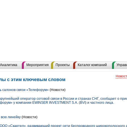
Аналитика
Мероприятия
Проекты
Каталог компаний
Управ
Новост
алы с этим ключевым словом
ь салонов связи «Телефорум»
(Новости)
рупнейший оператор сотовой связи в России и странах СНГ, сообщает о пр
форум» у компании EWINSER INVESTMENT S.A. (BVI) и частного лица.
 всю линейку
(Новости)
ОО «Скартел», развивающий проект сети беспроводного широкополосного д