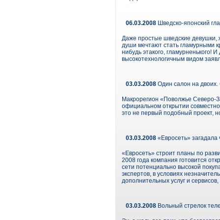
06.03.2008
Шведско-японский гл
Даже простые шведские девушки, ж
души мечтают стать гламурными кр
нибудь этакого, гламурненького! И 
высокотехнологичным видом заявля
03.03.2008
Один салон на двоих.
Макрорегион «Поволжье Северо-З
официальном открытии совместног
это не первый подобный проект, н
03.03.2008
«Евросеть» загадала 
«Евросеть» строит планы по разви
2008 года компания готовится отк
сети потенциально высокой покупа
экспертов, в условиях незначите
дополнительных услуг и сервисов,
03.03.2008
Вольный стрелок тел