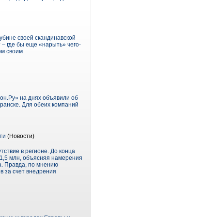
лубине своей скандинавской
 – где бы еще «нарыть» чего-
сем своим
н.Ру» на днях объявили об
ранске. Для обеих компаний
ти
(Новости)
тствие в регионе. До конца
$1,5 млн, объясняя намерения
а. Правда, по мнению
в за счет внедрения