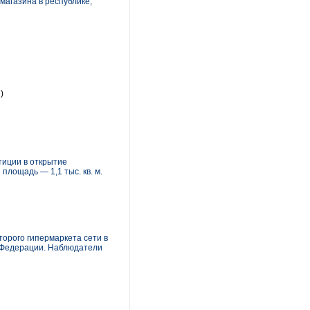
магазина в республике,
)
тиции в открытие
площадь — 1,1 тыс. кв. м.
торого гипермаркета сети в
й Федерации. Наблюдатели