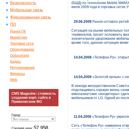
Безопасность
(БШД) по технологии Mobile WiMAX
июля 2009 года в торговых сетях 
Мобильная связь
Фиксированная связь
29.06.2009
Рынок сотового ретей
ПО
Ситуация на рынке мобильных тел
Рынок ПК
терминалов, грозит осложнить жи
Маркетинг
значительное удорожание мобильн
кроме того, данная ситуация може
Торговые сети
Оборудование
Outsourcing
14.04.2008
«Телефон.Ру»: открыт
Кадры
Регулирование
Финансы
14.04.2008
«Золотой ярлык» с се
Web
В некогда могущественном Советс
подслащивать горькую жизнь «хомо
CMS Magazine: стоимость
южноазиатские «кондитеры» сдела
создания корп. сайта в
мобильников от LG. Одной из посл
Приволжском ФО
Город:
11.04.2008
«Телефон.Ру» укрепл
Сеть «Телефон.Ру» намерена откр
57 958
Средняя цена: