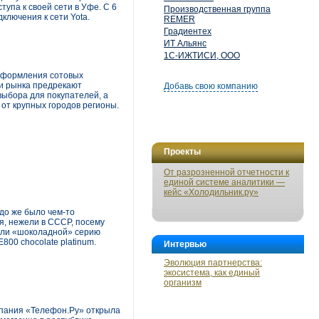
упа к своей сети в Уфе. С 6
Производственная группа
ключения к сети Yota.
REMER
Градиентех
ИТ Альянс
1С-ИЖТИСИ, ООО
 оформления сотовых
ки рынка предрекают
Добавь свою компанию
ыбора для покупателей, а
от крупных городов регионы.
Проекты
От разрозненной отчетности к
единой системе аналитики —
кейс «Холодильник.ру»
до же было чем-то
я, нежели в СССР, посему
вали «шоколадной» серию
800 chocolate platinum.
Интервью
Эволюция партнерства:
экосистема, как единый
организм
мпания «Телефон.Ру» открыла