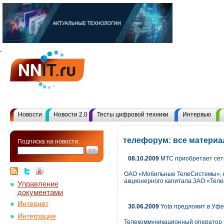
Новости
Новости 2.0
Тесты цифровой техники
Интервью
телефорум: все матери
Подписка на новости:
08.10.2009
МТС приобретает сет
ОАО «Мобильные ТелеСистемы», к
акционерного капитала ЗАО «Теле
Управление
документами
Интернет
30.06.2009
Yota предложит в Уфе
Интеграция
Телекоммуникационный оператор О