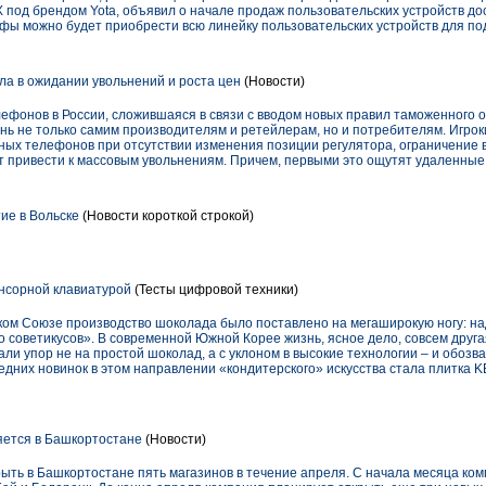
 под брендом Yota, объявил о начале продаж пользовательских устройств дост
Уфы можно будет приобрести всю линейку пользовательских устройств для под
ла в ожидании увольнений и роста цен
(Новости)
ефонов в России, сложившаяся в связи с вводом новых правил таможенного
знь не только самим производителям и ретейлерам, но и потребителям. Игро
ых телефонов при отсутствии изменения позиции регулятора, ограничение в
т привести к массовым увольнениям. Причем, первыми это ощутят удаленные 
ие в Вольске
(Новости короткой строкой)
нсорной клавиатурой
(Тесты цифровой техники)
ком Союзе производство шоколада было поставлено на мегаширокую ногу: на
 советикусов». В современной Южной Корее жизнь, ясное дело, совсем друга
ли упор не на простой шоколад, а с уклоном в высокие технологии – и обоз
едних новинок в этом направлении «кондитерского» искусства стала плитка KE
яется в Башкортостане
(Новости)
ыть в Башкортостане пять магазинов в течение апреля. С начала месяца ко