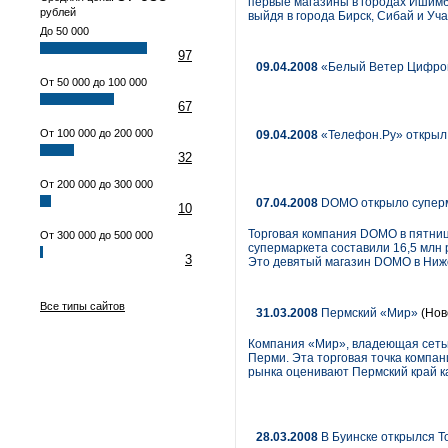
первые магазины в городах Ишимба
рублей
выйдя в города Бирск, Сибай и Уч
До 50 000
97
09.04.2008
«Белый Ветер Цифров
От 50 000 до 100 000
67
От 100 000 до 200 000
09.04.2008
«Телефон.Ру» открыл 
32
От 200 000 до 300 000
07.04.2008
DOMO открыло суперм
10
Торговая компания DOMO в пятниц
От 300 000 до 500 000
супермаркета составили 16,5 млн 
3
Это девятый магазин DOMO в Ниже
Все типы сайтов
31.03.2008
Пермский «Мир»
(Нов
Компания «Мир», владеющая сетью 
Перми. Эта торговая точка компа
рынка оценивают Пермский край ка
28.03.2008
В Буинске открылся 