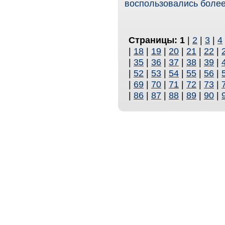
воспользовались более
Страницы:
1
|
2
|
3
|
4
|
18
|
19
|
20
|
21
|
22
|
|
35
|
36
|
37
|
38
|
39
|
|
52
|
53
|
54
|
55
|
56
|
|
69
|
70
|
71
|
72
|
73
|
|
86
|
87
|
88
|
89
|
90
|