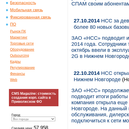
Безопасность
СПАМ своим абонента
Мобильная связь
Фиксированная связь
27.10.2014
НСС за дев
ПО
более 80 новых базов
Рынок ПК
ЗАО «НСС» подводит ит
Маркетинг
2014 года. Сотрудники
Торговые сети
октябрь ввели в экспл
Оборудование
2G в Нижнем Новгороде
Outsourcing
Кадры
Регулирование
22.10.2014
НСС открыл
Финансы
Нижнем Новгороде
(Но
Web
ЗАО «НСС» продолжает 
CMS Magazine: стоимость
подводит итоги работы 
создания корп. сайта в
Приволжском ФО
компания открыла еще
Новгороде. На данный
обслуживания, дилерск
Город:
подключиться к сети м
57 958
Средняя цена: