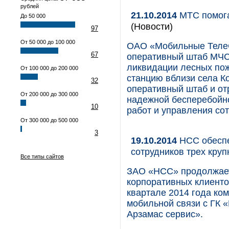
рублей
21.10.2014
МТС помога
До 50 000
(Новости)
97
От 50 000 до 100 000
ОАО «Мобильные ТелеС
67
оперативный штаб МЧС 
ликвидации лесных по
От 100 000 до 200 000
станцию вблизи cела Ко
32
оперативный штаб и о
От 200 000 до 300 000
надежной бесперебойн
10
работ и управления со
От 300 000 до 500 000
3
19.10.2014
НСС обеспе
сотрудников трех кру
Все типы сайтов
ЗАО «НСС» продолжает
корпоративных клиенто
квартале 2014 года ко
мобильной связи с ГК
Арзамас сервис».