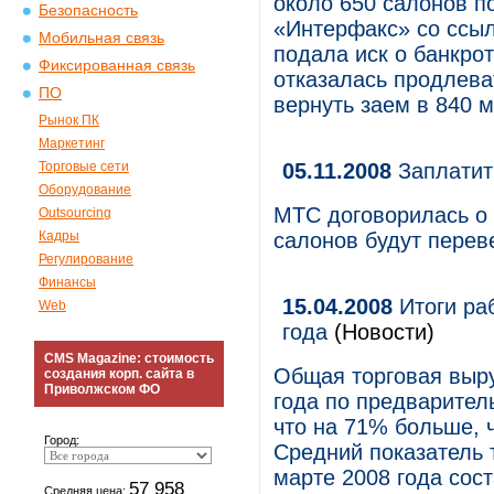
около 650 салонов п
Безопасность
«Интерфакс» со ссыл
Мобильная связь
подала иск о банкрот
Фиксированная связь
отказалась продлеват
ПО
вернуть заем в 840 м
Рынок ПК
Маркетинг
Торговые сети
05.11.2008
Заплатит
Оборудование
МТС договорилась о
Outsourcing
Кадры
салонов будут перев
Регулирование
Финансы
15.04.2008
Итоги ра
Web
года
(Новости)
CMS Magazine: стоимость
Общая торговая выру
создания корп. сайта в
Приволжском ФО
года по предварител
что на 71% больше, 
Город:
Средний показатель 
марте 2008 года сост
57 958
Средняя цена: