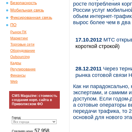
Безопасность
росте потребления ко
России услуг мобильно
Мобильная связь
объем интернет-трафик
Фиксированная связь
вырос более чем в два 
ПО
Рынок ПК
Маркетинг
17.10.2012
МТС открыв
Торговые сети
короткой строкой)
Оборудование
Outsourcing
Кадры
28.12.2011
Через терни
Регулирование
рынка сотовой связи 
Финансы
Web
Как ни парадоксально,
экспертами, и самими и
CMS Magazine: стоимость
доступом. Если годом-
создания корп. сайта в
Приволжском ФО
а сотовые операторы в
передачи трафика, то 2
основой для нового эт
Город:
57 958
Средняя цена: