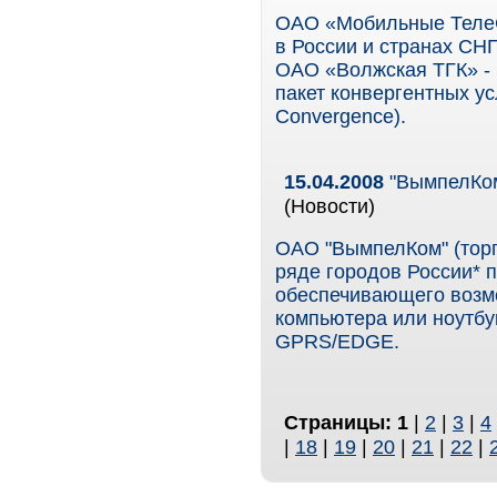
ОАО «Мобильные ТелеС
в России и странах СН
ОАО «Волжская ТГК» -
пакет конвергентных ус
Convergence).
15.04.2008
"ВымпелКом
(Новости)
ОАО "ВымпелКом" (торг
ряде городов России* 
обеспечивающего возмо
компьютера или ноутбу
GPRS/EDGE.
Страницы:
1
|
2
|
3
|
4
|
18
|
19
|
20
|
21
|
22
|