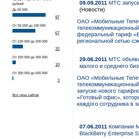
09.09.2011
МТС запуск
рублей
(Новости)
До 50 000
97
ОАО «Мобильные Теле
От 50 000 до 100 000
телекоммуникационный 
67
федеральный тариф «Е
региональной сетью сэк
От 100 000 до 200 000
32
От 200 000 до 300 000
29.06.2011
МТС объявл
10
малого и среднего би
От 300 000 до 500 000
ОАО «Мобильные Теле
3
телекоммуникационный 
запуске нового тарифн
Все типы сайтов
«Готовый офис», котор
каждого сотрудника в 
07.06.2011
Компании М
BlackBerry Enterprise 