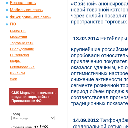
Безопасность
«Связной» анонсировал
новой товарной катего
Мобильная связь
через онлайн позволит
Фиксированная связь
пространство торговых 
ПО
Рынок ПК
Маркетинг
13.02.2014
Ритейлеры 
Торговые сети
Крупнейшие российские
Оборудование
опробовали относитель
Outsourcing
привлечения покупател
Кадры
оказался удачным, но 
Регулирование
оптимистичных настрое
Финансы
снижение активности п
Web
сегменте розничной то
период объем продаж в
CMS Magazine: стоимость
соответствовал прогно
создания корп. сайта в
Приволжском ФО
традиционных показате
Город:
14.09.2012
Татфондбан
федеральной сетью 
57 958
Средняя цена: