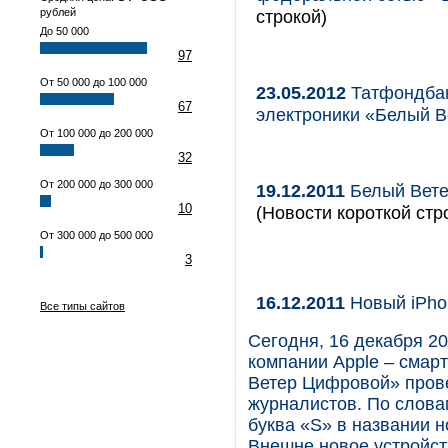
рублей
строкой)
До 50 000
97
От 50 000 до 100 000
23.05.2012
Татфондбан
67
электроники «Белый
От 100 000 до 200 000
32
От 200 000 до 300 000
19.12.2011
Белый Вете
10
(Новости короткой стр
От 300 000 до 500 000
3
16.12.2011
Новый iPhon
Все типы сайтов
Сегодня, 16 декабря 20
компании Apple – смар
Ветер Цифровой» прове
журналистов. По слов
буква «S» в названии н
Внешне новое устройст